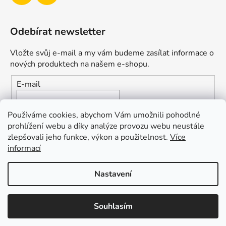
Odebírat newsletter
Vložte svůj e-mail a my vám budeme zasílat informace o
nových produktech na našem e-shopu.
E-mail
Vložením e-mailu souhlasíte s
podmínkami ochrany
Používáme cookies, abychom Vám umožnili pohodlné
osobních údajů
prohlížení webu a díky analýze provozu webu neustále
zlepšovali jeho funkce, výkon a použitelnost.
Více
PŘIHLÁSIT SE
informací
Nastavení
Vytvořil Shoptet
Souhlasím
Copyright 2026
Duofishing
. Všechna práva vyhrazena.
Upravit nastavení cookies