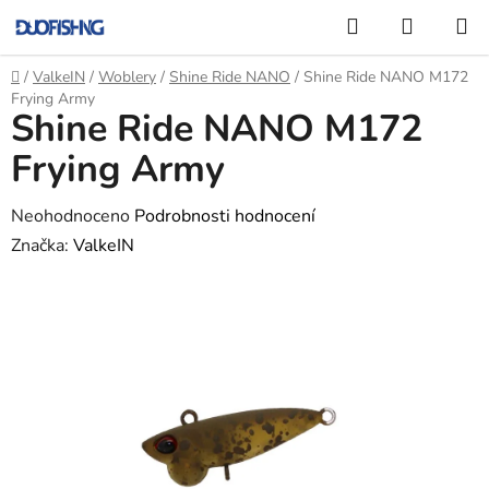
Přejít
Hledat
NÁKUP
na
KOŠÍK
obsah
Domů
/
ValkeIN
/
Woblery
/
Shine Ride NANO
/
Shine Ride NANO M172
Frying Army
Shine Ride NANO M172
Frying Army
Průměrné
Neohodnoceno
Podrobnosti hodnocení
hodnocení
Značka:
ValkeIN
produktu
je
0,0
z
5
hvězdiček.