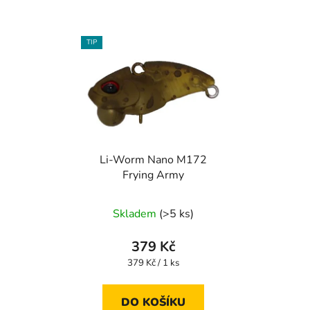
TIP
Li-Worm Nano M172
Frying Army
Skladem
(>5 ks)
379 Kč
Měrná
379 Kč / 1 ks
cena:
DO KOŠÍKU