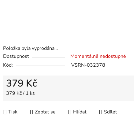
Položka byla vyprodána…
Dostupnost
Momentálně nedostupné
Kód:
VSRN-032378
379 Kč
Měrná cena:
379 Kč / 1 ks
Tisk
Zeptat se
Hlídat
Sdílet