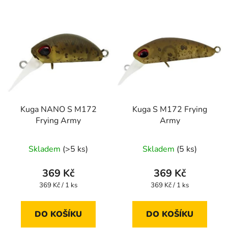
Kuga NANO S M172
Kuga S M172 Frying
Frying Army
Army
Skladem
(>5 ks)
Skladem
(5 ks)
369 Kč
369 Kč
Měrná
Měrná
369 Kč / 1 ks
369 Kč / 1 ks
cena:
cena:
DO KOŠÍKU
DO KOŠÍKU