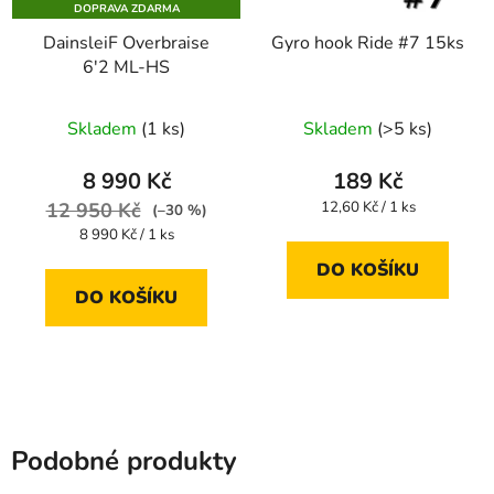
DOPRAVA ZDARMA
DainsleiF Overbraise
Gyro hook Ride #7 15ks
6'2 ML-HS
Průměrné
Skladem
(1 ks)
Skladem
(>5 ks)
hodnocení
produktu
8 990 Kč
189 Kč
je
Měrná
12 950 Kč
12,60 Kč / 1 ks
(–30 %)
cena:
3,3
Měrná
8 990 Kč / 1 ks
cena:
z
DO KOŠÍKU
5
DO KOŠÍKU
hvězdiček.
Podobné produkty