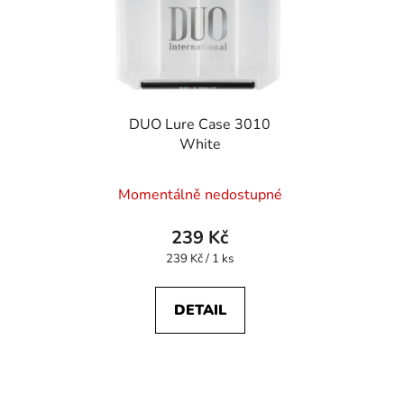
DUO Lure Case 3010
White
Momentálně nedostupné
239 Kč
Měrná
239 Kč / 1 ks
cena:
DETAIL