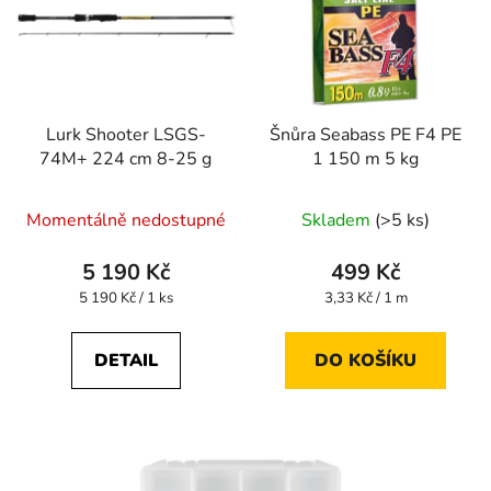
Lurk Shooter LSGS-
Šnůra Seabass PE F4 PE
74M+ 224 cm 8-25 g
1 150 m 5 kg
Momentálně nedostupné
Skladem
(>5 ks)
5 190 Kč
499 Kč
Měrná
Měrná
5 190 Kč / 1 ks
3,33 Kč / 1 m
cena:
cena:
DETAIL
DO KOŠÍKU