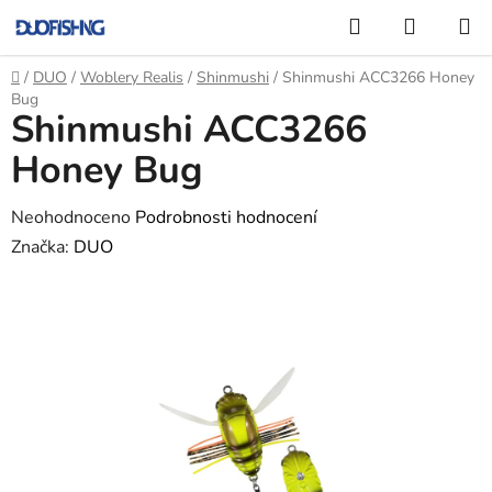
Přejít
Hledat
NÁKUP
na
KOŠÍK
obsah
Domů
/
DUO
/
Woblery Realis
/
Shinmushi
/
Shinmushi ACC3266 Honey
Bug
Shinmushi ACC3266
Honey Bug
Průměrné
Neohodnoceno
Podrobnosti hodnocení
hodnocení
Značka:
DUO
produktu
je
0,0
z
5
hvězdiček.