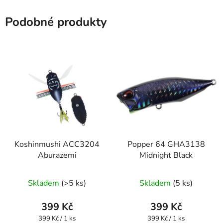
Podobné produkty
Koshinmushi ACC3204
Popper 64 GHA3138
Aburazemi
Midnight Black
Skladem
(>5 ks)
Skladem
(5 ks)
399 Kč
399 Kč
Měrná
Měrná
399 Kč / 1 ks
399 Kč / 1 ks