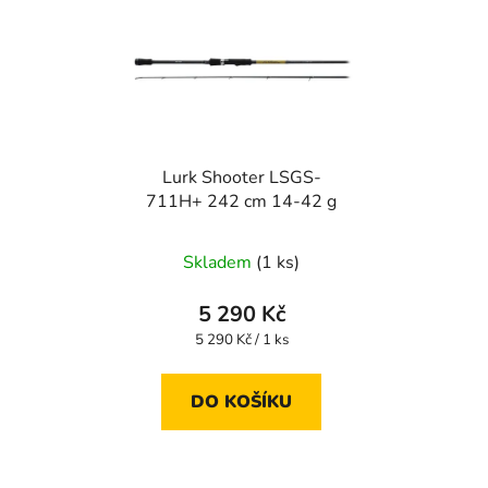
Lurk Shooter LSGS-
711H+ 242 cm 14-42 g
Skladem
(1 ks)
5 290 Kč
Měrná
5 290 Kč / 1 ks
cena:
DO KOŠÍKU