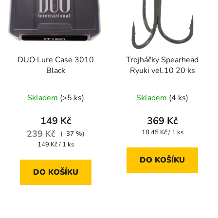
DUO Lure Case 3010
Trojháčky Spearhead
Black
Ryuki vel.10 20 ks
Skladem
(>5 ks)
Skladem
(4 ks)
149 Kč
369 Kč
Měrná
239 Kč
18,45 Kč / 1 ks
(–37 %)
cena:
Měrná
149 Kč / 1 ks
cena:
DO KOŠÍKU
DO KOŠÍKU