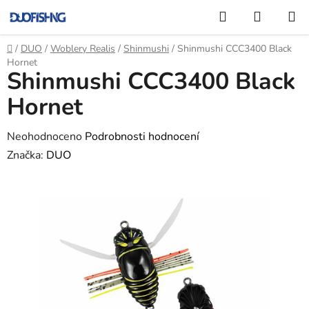
Přejít
Hledat
NÁKUP
na
KOŠÍK
obsah
Domů
/
DUO
/
Woblery Realis
/
Shinmushi
/
Shinmushi CCC3400 Black
Hornet
Shinmushi CCC3400 Black
Hornet
Průměrné
Neohodnoceno
Podrobnosti hodnocení
hodnocení
Značka:
DUO
produktu
je
0,0
z
5
hvězdiček.