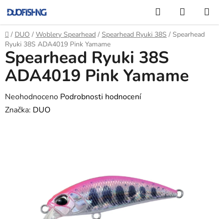
Přejít
Hledat
NÁKUP
na
KOŠÍK
obsah
Domů
/
DUO
/
Woblery Spearhead
/
Spearhead Ryuki 38S
/
Spearhead
Ryuki 38S ADA4019 Pink Yamame
Spearhead Ryuki 38S
ADA4019 Pink Yamame
Průměrné
Neohodnoceno
Podrobnosti hodnocení
hodnocení
Značka:
DUO
produktu
je
0,0
z
5
hvězdiček.