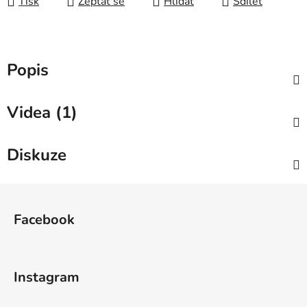
Tisk
Zeptat se
Hlídat
Sdílet
Popis
Videa (1)
Diskuze
Z
á
Facebook
p
a
t
Instagram
í