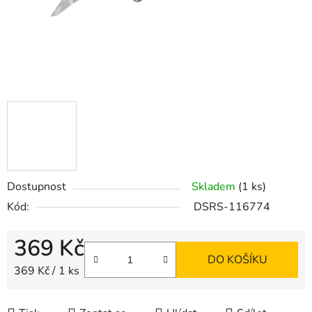
Dostupnost
Skladem
(1 ks)
Kód:
DSRS-116774
369 Kč
DO KOŠÍKU
Měrná cena:
369 Kč / 1 ks