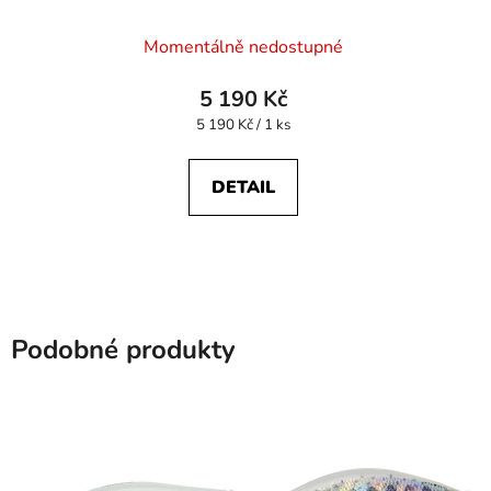
Průměrné
Momentálně nedostupné
hodnocení
produktu
5 190 Kč
je
Měrná
5 190 Kč / 1 ks
cena:
5,0
z
DETAIL
5
hvězdiček.
Podobné produkty