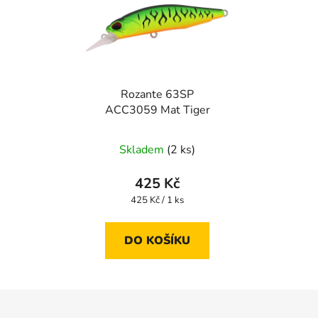
Rozante 63SP
ACC3059 Mat Tiger
Skladem
(2 ks)
425 Kč
Měrná
425 Kč / 1 ks
cena:
DO KOŠÍKU
Z
á