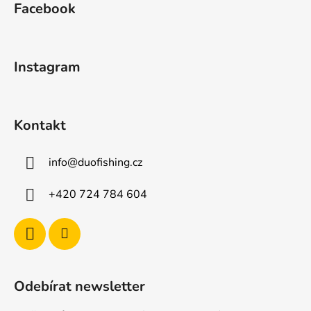
Facebook
p
a
t
Instagram
í
Kontakt
info
@
duofishing.cz
+420 724 784 604
Odebírat newsletter