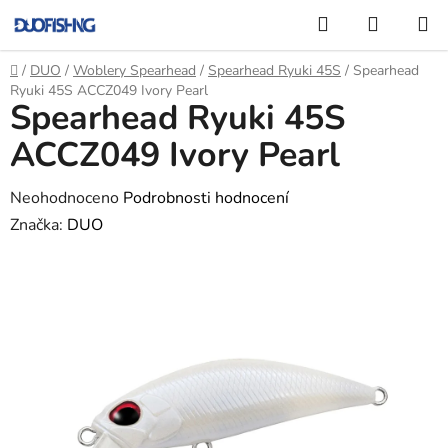
Přejít
Hledat
NÁKUP
na
KOŠÍK
obsah
Domů
/
DUO
/
Woblery Spearhead
/
Spearhead Ryuki 45S
/
Spearhead
Ryuki 45S ACCZ049 Ivory Pearl
Spearhead Ryuki 45S
ACCZ049 Ivory Pearl
Průměrné
Neohodnoceno
Podrobnosti hodnocení
hodnocení
Značka:
DUO
produktu
je
0,0
z
5
hvězdiček.