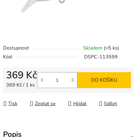
Dostupnost
Skladem
(>5 ks)
Kód:
DSPC-113599
369 Kč
DO KOŠÍKU
Měrná cena:
369 Kč / 1 ks
Tisk
Zeptat se
Hlídat
Sdílet
Popis