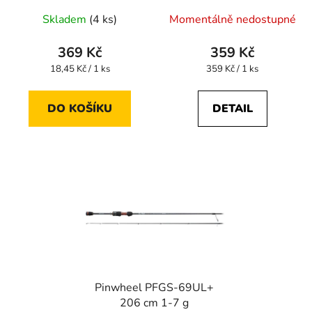
Skladem
(4 ks)
Momentálně nedostupné
369 Kč
359 Kč
Měrná
Měrná
18,45 Kč / 1 ks
359 Kč / 1 ks
cena:
cena:
DO KOŠÍKU
DETAIL
Pinwheel PFGS-69UL+
206 cm 1-7 g