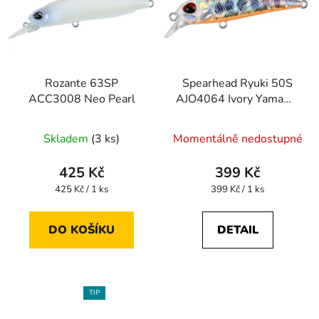
Rozante 63SP
Spearhead Ryuki 50S
ACC3008 Neo Pearl
AJO4064 Ivory Yamame
OB
Skladem
(3 ks)
Momentálně nedostupné
425 Kč
399 Kč
Měrná
Měrná
425 Kč / 1 ks
399 Kč / 1 ks
cena:
cena:
DO KOŠÍKU
DETAIL
TIP