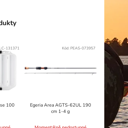
odukty
LC-131371
Kód:
PEAS-073957
ase 100
Egeria Area AGTS-62UL 190
cm 1-4 g
tupné
Momentálně nedostupné