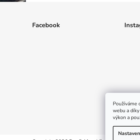
Z
á
Facebook
Inst
p
a
t
í
Používáme c
webu a díky
výkon a pou
Nastaven