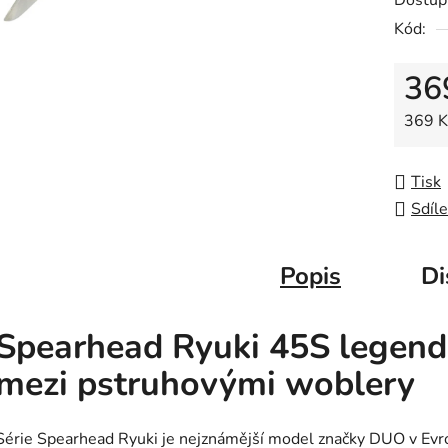
Dostup
0,0
Kód:
z
5
36
hvězdič
Měrná
369 Kč
Tisk
Sdíle
Popis
Di
Spearhead Ryuki 45S legen
mezi pstruhovými woblery
Série Spearhead Ryuki je nejznámější model značky DUO v Evr