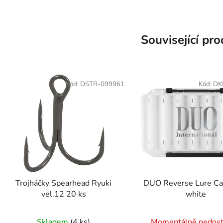
Související pr
Kód:
DSTR-099961
Kód:
DK
Trojháčky Spearhead Ryuki
DUO Reverse Lure C
vel.12 20 ks
white
Skladem
(4 ks)
Momentálně nedos