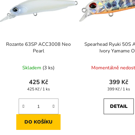
Rozante 63SP ACC3008 Neo
Spearhead Ryuki 50S
Pearl
Ivory Yamame 
Skladem
(3 ks)
Momentálně nedos
425 Kč
399 Kč
Měrná
Měrná
425 Kč / 1 ks
399 Kč / 1 ks
cena:
cena:
DETAIL
DO KOŠÍKU