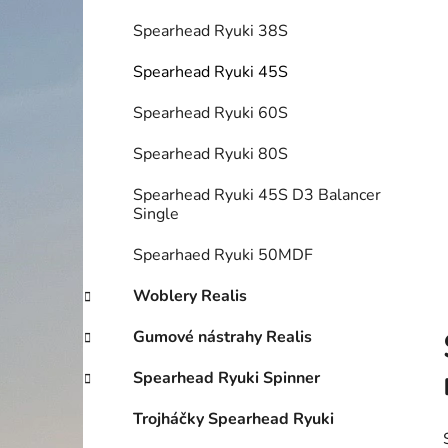
í
p
Spearhead Ryuki 38S
a
Spearhead Ryuki 45S
n
e
Spearhead Ryuki 60S
l
Spearhead Ryuki 80S
Spearhead Ryuki 45S D3 Balancer
Single
Spearhaed Ryuki 50MDF
Woblery Realis
Gumové nástrahy Realis
Spearhead Ryuki Spinner
Trojháčky Spearhead Ryuki