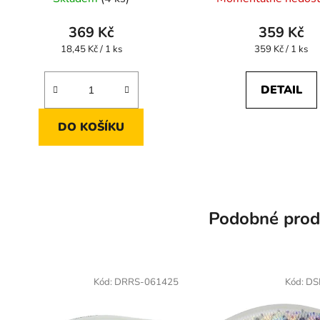
369 Kč
359 Kč
Měrná
Měrná
18,45 Kč / 1 ks
359 Kč / 1 ks
cena:
cena:
DETAIL
DO KOŠÍKU
Podobné prod
Kód:
DRRS-061425
Kód:
DS