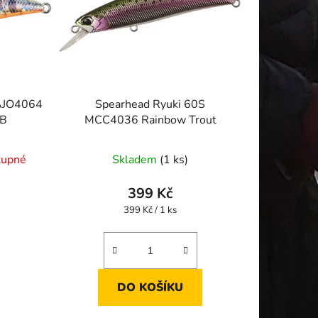
 AJO4064
Spearhead Ryuki 60S
OB
MCC4036 Rainbow Trout
tupné
Skladem
(1 ks)
399 Kč
Měrná
399 Kč / 1 ks
cena:
DO KOŠÍKU