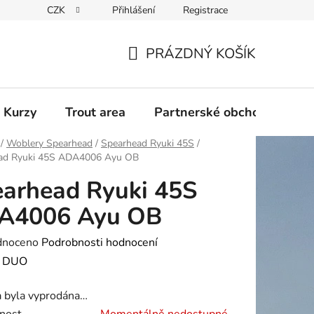
CZK
Přihlášení
Registrace
PRÁZDNÝ KOŠÍK
NÁKUPNÍ
KOŠÍK
 Kurzy
Trout area
Partnerské obchody
/
Woblery Spearhead
/
Spearhead Ryuki 45S
/
ad Ryuki 45S ADA4006 Ayu OB
arhead Ryuki 45S
A4006 Ayu OB
né
dnoceno
Podrobnosti hodnocení
ení
:
DUO
tu
a byla vyprodána…