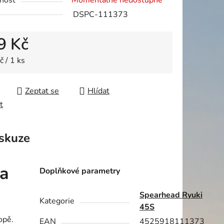
nost
Momentálně nedostupné
DSPC-111373
9 Kč
ek.
 cena:
 / 1 ks
Zeptat se
Hlídat
t
skuze
da
Doplňkové parametry
Spearhead Ryuki
Kategorie
45S
opě.
EAN
4525918111373