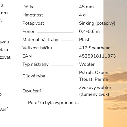
ou
Délka
45 mm
leru
Hmotnost
4 g
r
.
Potápivost
Sinking (potápivý)
Ponor
0,4-0,6 m
Materiál nástrahy
Plast
tavou
Velikost háčku
#12 Spearhead
ěla a
EAN
4525918111373
zovat
Typ nástrahy
Wobler
Pstruh, Okoun,
Cílová ryba
Tloušť, Parma
Zvukový wobler
Ozvučení
o
(tlumený zvuk)
Položka byla vyprodána…
Vaší