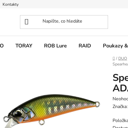
Kontakty
O
TORAY
ROB Lure
RAID
Poukazy &
Domů
/
DUO
Spearhe
Spe
AD
Průměr
Neoho
hodnoc
Značka
produk
Položk
je