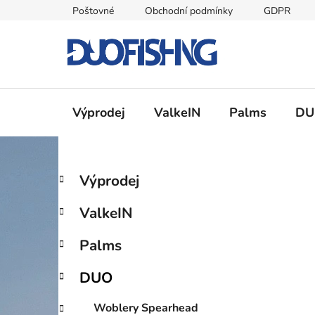
Přejít
Poštovné
Obchodní podmínky
GDPR
na
obsah
Výprodej
ValkeIN
Palms
DU
P
K
Přeskočit
Výprodej
a
kategorie
o
t
s
ValkeIN
e
t
g
r
Palms
o
a
r
DUO
i
n
e
n
Woblery Spearhead