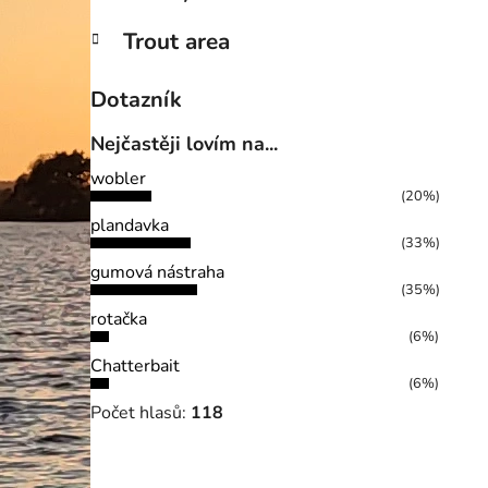
Trout area
Dotazník
Nejčastěji lovím na...
wobler
(20%)
plandavka
(33%)
gumová nástraha
(35%)
rotačka
(6%)
Chatterbait
(6%)
Počet hlasů:
118