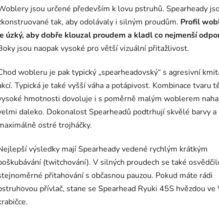
Woblery jsou určené především k lovu pstruhů. Spearheady js
zkonstruované tak, aby odolávaly i silným proudům.
Profil wob
je úzký, aby dobře klouzal proudem a kladl co nejmenší odpo
Boky jsou naopak vysoké pro větší vizuální přitažlivost.
Chod wobleru je pak typický „spearheadovský“ s agresivní kmi
akcí. Typická je také vyšší váha a potápivost. Kombinace tvaru t
vysoké hmotnosti dovoluje i s poměrně malým woblerem naha
velmi daleko. Dokonalost Spearheadů podtrhují skvělé barvy a
maximálně ostré trojháčky.
Nejlepší výsledky mají Spearheady vedené rychlým krátkým
poškubávání (twitchování). V silných proudech se také osvědčil
stejnoměrné přitahování s občasnou pauzou. Pokud máte rádi
pstruhovou přívlač, stane se Spearhead Ryuki 45S hvězdou ve 
krabičce.