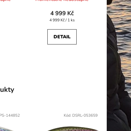
4 999 Kč
Měrná
4 999 Kč / 1 ks
cena:
DETAIL
ukty
PS-144852
Kód:
DSRL-053659