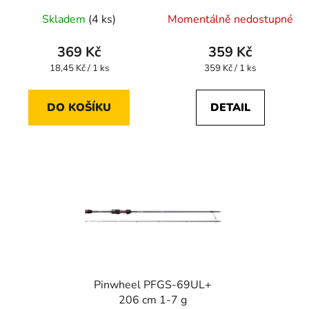
Skladem
(4 ks)
Momentálně nedostupné
369 Kč
359 Kč
Měrná
Měrná
18,45 Kč / 1 ks
359 Kč / 1 ks
cena:
cena:
DO KOŠÍKU
DETAIL
Pinwheel PFGS-69UL+
206 cm 1-7 g