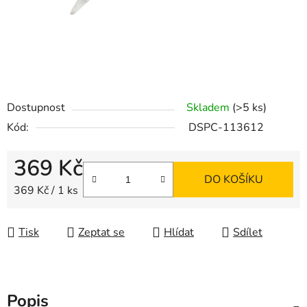
Dostupnost
Skladem
(>5 ks)
Kód:
DSPC-113612
369 Kč
DO KOŠÍKU
Měrná cena:
369 Kč / 1 ks
Tisk
Zeptat se
Hlídat
Sdílet
Popis