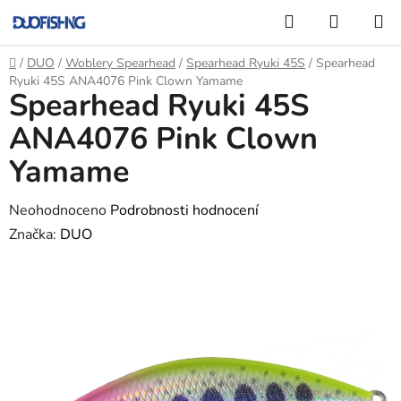
Přejít
Hledat
NÁKUP
na
KOŠÍK
obsah
Domů
/
DUO
/
Woblery Spearhead
/
Spearhead Ryuki 45S
/
Spearhead
Ryuki 45S ANA4076 Pink Clown Yamame
Spearhead Ryuki 45S
ANA4076 Pink Clown
Yamame
Průměrné
Neohodnoceno
Podrobnosti hodnocení
hodnocení
Značka:
DUO
produktu
je
0,0
z
5
hvězdiček.