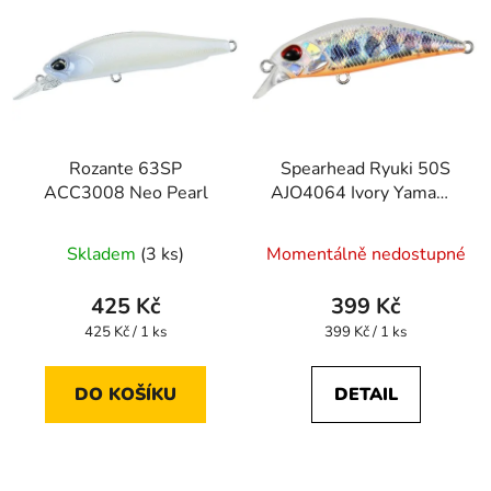
Rozante 63SP
Spearhead Ryuki 50S
ACC3008 Neo Pearl
AJO4064 Ivory Yamame
OB
Skladem
(3 ks)
Momentálně nedostupné
425 Kč
399 Kč
Měrná
Měrná
425 Kč / 1 ks
399 Kč / 1 ks
cena:
cena:
DO KOŠÍKU
DETAIL