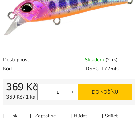
Dostupnost
Skladem
(2 ks)
Kód:
DSPC-172640
369 Kč
DO KOŠÍKU
Měrná cena:
369 Kč / 1 ks
Tisk
Zeptat se
Hlídat
Sdílet