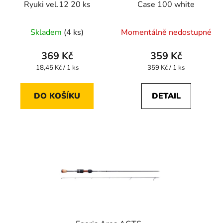
Ryuki vel.12 20 ks
Case 100 white
Skladem
(4 ks)
Momentálně nedostupné
369 Kč
359 Kč
Měrná
Měrná
18,45 Kč / 1 ks
359 Kč / 1 ks
cena:
cena:
DO KOŠÍKU
DETAIL