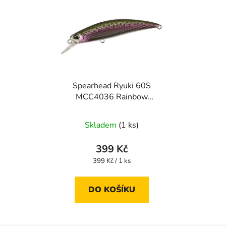
Spearhead Ryuki 60S
MCC4036 Rainbow
Trout
Skladem
(1 ks)
399 Kč
Měrná
399 Kč / 1 ks
cena:
DO KOŠÍKU