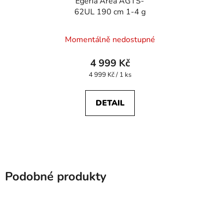
Egeria Area AGTS-
62UL 190 cm 1-4 g
Momentálně nedostupné
4 999 Kč
Měrná
4 999 Kč / 1 ks
cena:
DETAIL
Podobné produkty