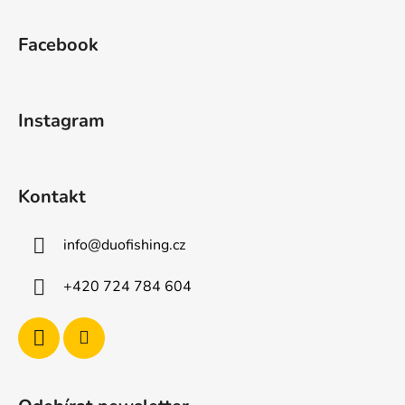
Z
á
Facebook
p
a
t
Instagram
í
Kontakt
info
@
duofishing.cz
+420 724 784 604