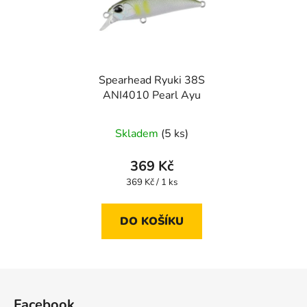
Spearhead Ryuki 38S
ANI4010 Pearl Ayu
Skladem
(5 ks)
369 Kč
Měrná
369 Kč / 1 ks
cena:
DO KOŠÍKU
Z
á
Facebook