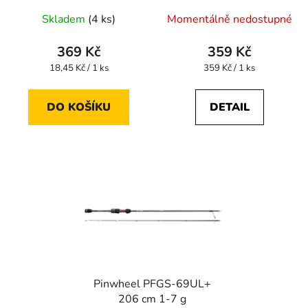
Skladem
(4 ks)
Momentálně nedostupné
369 Kč
359 Kč
Měrná
Měrná
18,45 Kč / 1 ks
359 Kč / 1 ks
cena:
cena:
DO KOŠÍKU
DETAIL
Pinwheel PFGS-69UL+
206 cm 1-7 g