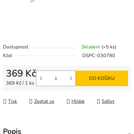
Dostupnost
Skladem
(>5 ks)
Kód:
DSPC-030780
369 Kč
DO KOŠÍKU
Měrná cena:
369 Kč / 1 ks
Tisk
Zeptat se
Hlídat
Sdílet
Popis