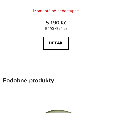
Průměrné
Momentálně nedostupné
hodnocení
produktu
5 190 Kč
je
Měrná
5 190 Kč / 1 ks
cena:
5,0
z
DETAIL
5
hvězdiček.
Podobné produkty