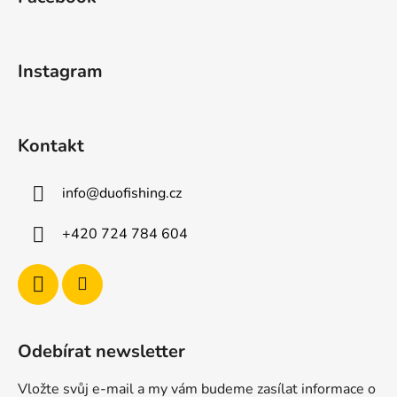
p
a
t
Instagram
í
Kontakt
info
@
duofishing.cz
+420 724 784 604
Odebírat newsletter
Vložte svůj e-mail a my vám budeme zasílat informace o