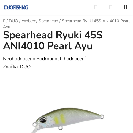
Přejít
Hledat
NÁKUP
na
KOŠÍK
obsah
Domů
/
DUO
/
Woblery Spearhead
/
Spearhead Ryuki 45S ANI4010 Pearl
Ayu
Spearhead Ryuki 45S
ANI4010 Pearl Ayu
Průměrné
Neohodnoceno
Podrobnosti hodnocení
hodnocení
Značka:
DUO
produktu
je
0,0
z
5
hvězdiček.