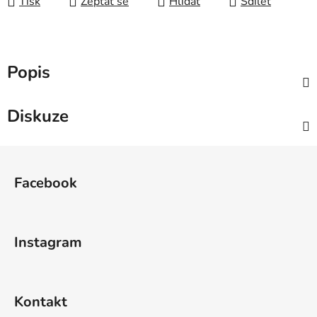
Tisk
Zeptat se
Hlídat
Sdílet
Popis
Diskuze
Z
á
Facebook
p
a
t
Instagram
í
Kontakt