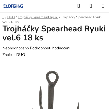
Přejít
Hledat
NÁKUP
na
KOŠÍK
obsah
Domů
/
DUO
/
Trojháčky Spearhead Ryuki
/
Trojháčky Spearhead Ryuki
vel.6 18 ks
Trojháčky Spearhead Ryuki
vel.6 18 ks
Průměrné
Neohodnoceno
Podrobnosti hodnocení
hodnocení
Značka:
DUO
produktu
je
0,0
z
5
hvězdiček.