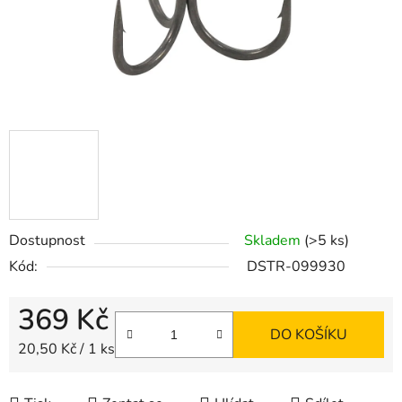
Dostupnost
Skladem
(>5 ks)
Kód:
DSTR-099930
369 Kč
DO KOŠÍKU
Měrná cena:
20,50 Kč / 1 ks