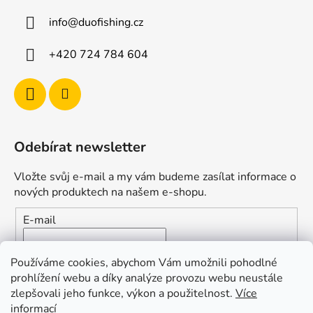
info
@
duofishing.cz
+420 724 784 604
Odebírat newsletter
Vložte svůj e-mail a my vám budeme zasílat informace o
nových produktech na našem e-shopu.
E-mail
Vložením e-mailu souhlasíte s
podmínkami ochrany
Používáme cookies, abychom Vám umožnili pohodlné
osobních údajů
prohlížení webu a díky analýze provozu webu neustále
zlepšovali jeho funkce, výkon a použitelnost.
Více
PŘIHLÁSIT SE
informací