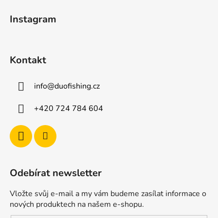
t
Instagram
í
Kontakt
info
@
duofishing.cz
+420 724 784 604
Odebírat newsletter
Vložte svůj e-mail a my vám budeme zasílat informace o
nových produktech na našem e-shopu.