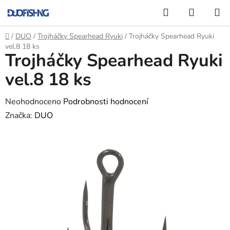
Přejít
Hledat
NÁKUP
na
KOŠÍK
obsah
Domů
/
DUO
/
Trojháčky Spearhead Ryuki
/
Trojháčky Spearhead Ryuki
vel.8 18 ks
Trojháčky Spearhead Ryuki
vel.8 18 ks
Průměrné
Neohodnoceno
Podrobnosti hodnocení
hodnocení
Značka:
DUO
produktu
je
0,0
z
5
hvězdiček.