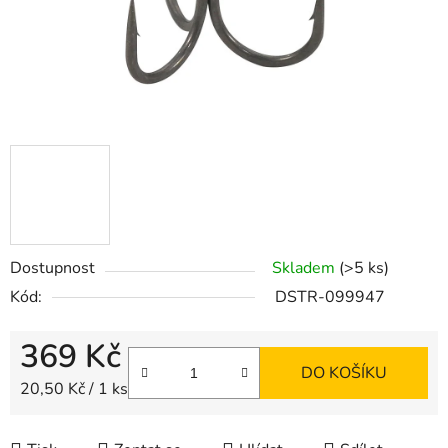
Dostupnost
Skladem
(>5 ks)
Kód:
DSTR-099947
369 Kč
DO KOŠÍKU
Měrná cena:
20,50 Kč / 1 ks