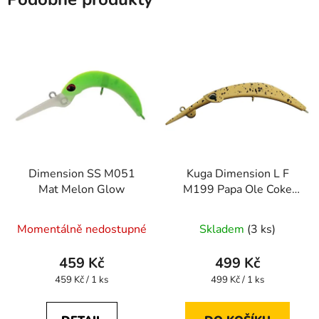
Dimension SS M051
Kuga Dimension L F
Mat Melon Glow
M199 Papa Ole Coke
Line
Momentálně nedostupné
Skladem
(3 ks)
459 Kč
499 Kč
Měrná
Měrná
459 Kč / 1 ks
499 Kč / 1 ks
cena:
cena: