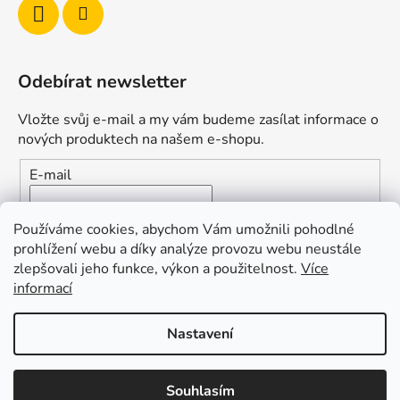
Odebírat newsletter
Vložte svůj e-mail a my vám budeme zasílat informace o
nových produktech na našem e-shopu.
E-mail
Vložením e-mailu souhlasíte s
podmínkami ochrany
Používáme cookies, abychom Vám umožnili pohodlné
osobních údajů
prohlížení webu a díky analýze provozu webu neustále
zlepšovali jeho funkce, výkon a použitelnost.
Více
PŘIHLÁSIT SE
informací
Nastavení
Vytvořil Shoptet
Souhlasím
Copyright 2026
Duofishing
. Všechna práva vyhrazena.