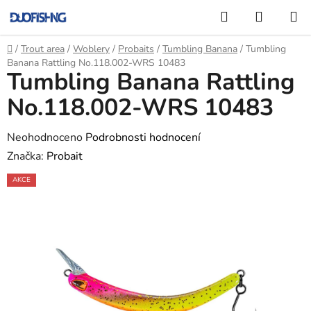
Přejít
Hledat
NÁKUP
na
KOŠÍK
obsah
Domů
/
Trout area
/
Woblery
/
Probaits
/
Tumbling Banana
/
Tumbling
Banana Rattling No.118.002-WRS 10483
Tumbling Banana Rattling
No.118.002-WRS 10483
Průměrné
Neohodnoceno
Podrobnosti hodnocení
hodnocení
Značka:
Probait
produktu
AKCE
je
0,0
z
5
hvězdiček.