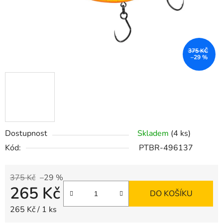
375 KČ
–29 %
Dostupnost
Skladem
(4 ks)
Kód:
PTBR-496137
375 Kč
–29 %
265 Kč
DO KOŠÍKU
Měrná cena:
265 Kč / 1 ks