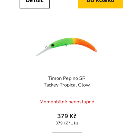
DETAIL
DO KOŠÍKU
Timon Pepino SR
Tackey Tropical Glow
Momentálně nedostupné
379 Kč
Měrná
379 Kč / 1 ks
cena: