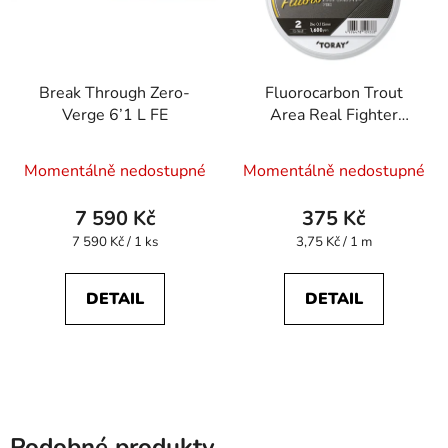
Break Through Zero-
Fluorocarbon Trout
Verge 6’1 L FE
Area Real Fighter
Fluoro 100 m 0,123
Průměrné
mm
Momentálně nedostupné
Momentálně nedostupné
hodnocení
produktu
7 590 Kč
375 Kč
je
Měrná
Měrná
7 590 Kč / 1 ks
3,75 Kč / 1 m
cena:
cena:
5,0
z
DETAIL
DETAIL
5
hvězdiček.
Podobné produkty