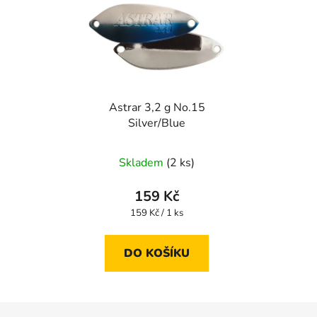
Astrar 3,2 g No.15
Silver/Blue
Skladem
(2 ks)
159 Kč
Měrná
159 Kč / 1 ks
cena:
DO KOŠÍKU
Z