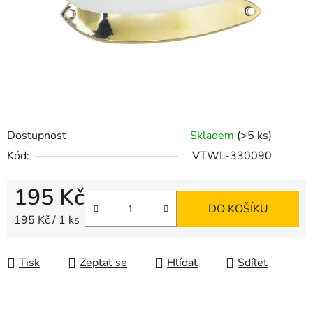
Dostupnost
Skladem
(>5 ks)
Kód:
VTWL-330090
195 Kč
DO KOŠÍKU
Měrná cena:
195 Kč / 1 ks
Tisk
Zeptat se
Hlídat
Sdílet