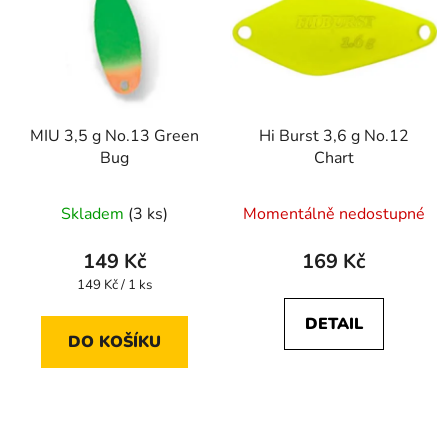
MIU 3,5 g No.13 Green
Hi Burst 3,6 g No.12
Bug
Chart
Průměrné
Skladem
(3 ks)
Momentálně nedostupné
hodnocení
produktu
149 Kč
169 Kč
je
Měrná
149 Kč / 1 ks
cena:
3,5
DETAIL
z
DO KOŠÍKU
5
hvězdiček.