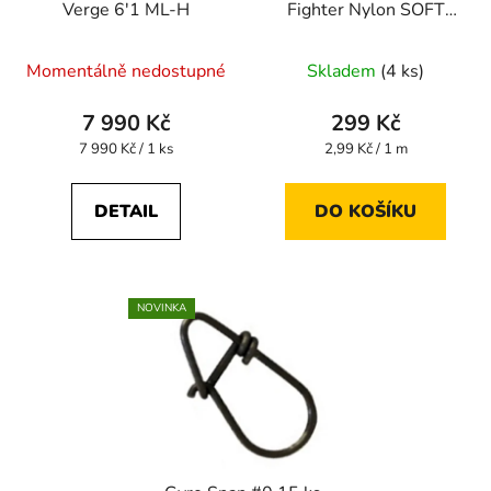
Verge 6'1 ML-H
Fighter Nylon SOFT
100 m 0,148 mm
Momentálně nedostupné
Skladem
(4 ks)
7 990 Kč
299 Kč
Měrná
Měrná
7 990 Kč / 1 ks
2,99 Kč / 1 m
cena:
cena:
DETAIL
DO KOŠÍKU
NOVINKA