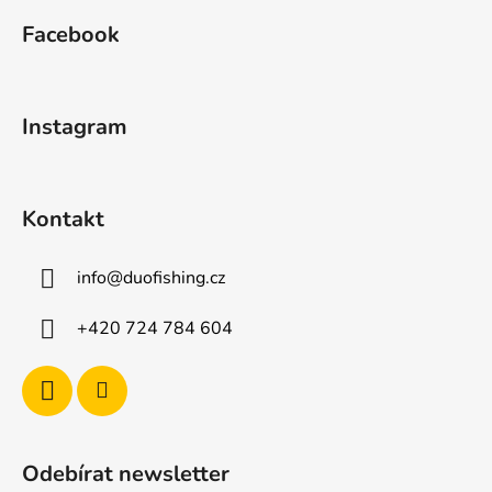
á
Facebook
p
a
t
Instagram
í
Kontakt
info
@
duofishing.cz
+420 724 784 604
Odebírat newsletter