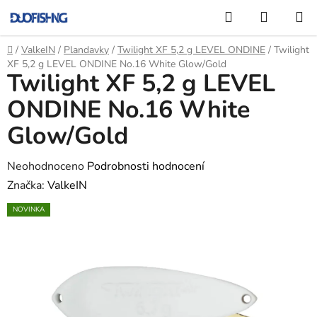
Přejít
Hledat
NÁKUP
na
KOŠÍK
obsah
Domů
/
ValkeIN
/
Plandavky
/
Twilight XF 5,2 g LEVEL ONDINE
/
Twilight
XF 5,2 g LEVEL ONDINE No.16 White Glow/Gold
Twilight XF 5,2 g LEVEL
ONDINE No.16 White
Glow/Gold
Průměrné
Neohodnoceno
Podrobnosti hodnocení
hodnocení
Značka:
ValkeIN
produktu
NOVINKA
je
0,0
z
5
hvězdiček.