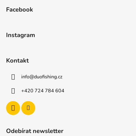
á
Facebook
p
a
t
Instagram
í
Kontakt
info
@
duofishing.cz
+420 724 784 604
Odebírat newsletter