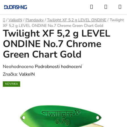
Přejít
Hledat
NÁKUP
na
KOŠÍK
obsah
Domů
/
ValkeIN
/
Plandavky
/
Twilight XF 5,2 g LEVEL ONDINE
/
Twilight
XF 5,2 g LEVEL ONDINE No.7 Chrome Green Chart Gold
Twilight XF 5,2 g LEVEL
ONDINE No.7 Chrome
Green Chart Gold
Průměrné
Neohodnoceno
Podrobnosti hodnocení
hodnocení
Značka:
ValkeIN
produktu
NOVINKA
je
0,0
z
5
hvězdiček.