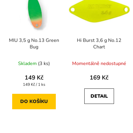
MIU 3,5 g No.13 Green
Hi Burst 3,6 g No.12
Bug
Chart
Průměrné
Skladem
(3 ks)
Momentálně nedostupné
hodnocení
produktu
149 Kč
169 Kč
je
Měrná
149 Kč / 1 ks
cena:
3,5
DETAIL
z
DO KOŠÍKU
5
hvězdiček.