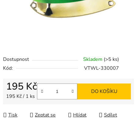
Dostupnost
Skladem
(>5 ks)
Kód:
VTWL-330007
195 Kč
DO KOŠÍKU
Měrná cena:
195 Kč / 1 ks
Tisk
Zeptat se
Hlídat
Sdílet