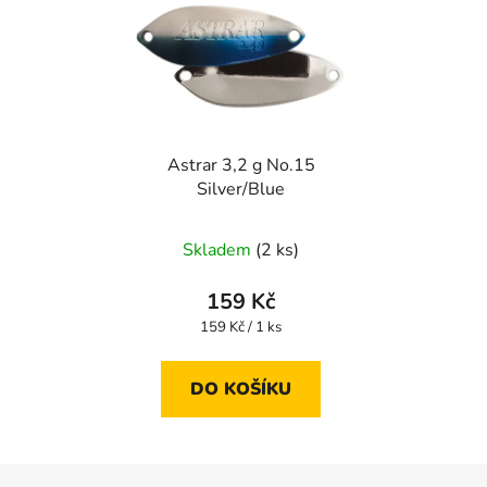
Astrar 3,2 g No.15
Silver/Blue
Skladem
(2 ks)
159 Kč
Měrná
159 Kč / 1 ks
cena:
DO KOŠÍKU
Z