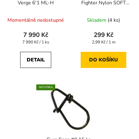
Verge 6'1 ML-H
Fighter Nylon SOFT
100 m 0,148 mm
Momentálně nedostupné
Skladem
(4 ks)
7 990 Kč
299 Kč
Měrná
Měrná
7 990 Kč / 1 ks
2,99 Kč / 1 m
cena:
cena:
DETAIL
DO KOŠÍKU
NOVINKA