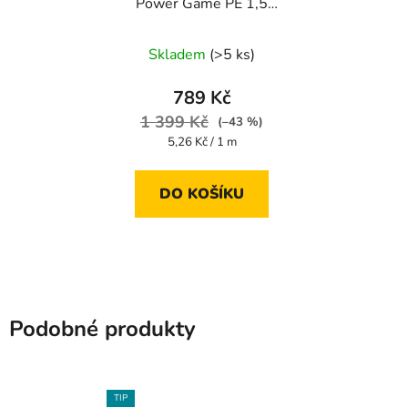
Power Game PE 1,5
150 m 0,205 mm 11,4
kg
Skladem
(>5 ks)
789 Kč
1 399 Kč
(–43 %)
Měrná
5,26 Kč / 1 m
cena:
DO KOŠÍKU
Podobné produkty
TIP