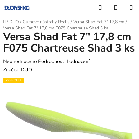
Přejít
Hledat
NÁKUP
na
KOŠÍK
obsah
Domů
/
DUO
/
Gumové nástrahy Realis
/
Versa Shad Fat 7" 17,8 cm
/
Versa Shad Fat 7" 17,8 cm F075 Chartreuse Shad 3 ks
Versa Shad Fat 7" 17,8 cm
F075 Chartreuse Shad 3 ks
Průměrné
Neohodnoceno
Podrobnosti hodnocení
hodnocení
Značka:
DUO
produktu
VÝPRODEJ
je
0,0
z
5
hvězdiček.