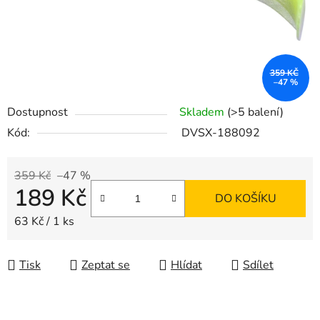
359 KČ
–47 %
Dostupnost
Skladem
(>5 balení)
Kód:
DVSX-188092
359 Kč
–47 %
189 Kč
DO KOŠÍKU
Měrná cena:
63 Kč / 1 ks
Tisk
Zeptat se
Hlídat
Sdílet