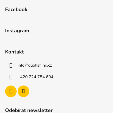
á
Facebook
p
a
t
Instagram
í
Kontakt
info
@
duofishing.cz
+420 724 784 604
Odebírat newsletter