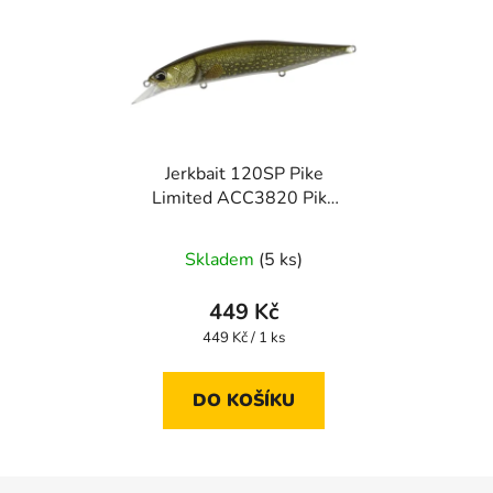
Jerkbait 120SP Pike
Limited ACC3820 Pike
ND
Skladem
(5 ks)
449 Kč
Měrná
449 Kč / 1 ks
cena:
DO KOŠÍKU
Z