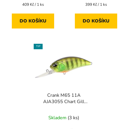
Měrná
Měrná
409 Kč / 1 ks
399 Kč / 1 ks
cena:
cena:
DO KOŠÍKU
DO KOŠÍKU
TIP
Crank M65 11A
AJA3055 Chart Gill
Halo
Skladem
(3 ks)