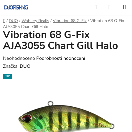
Přejít
Hledat
NÁKUP
na
KOŠÍK
obsah
Domů
/
DUO
/
Woblery Realis
/
Vibration 68 G-Fix
/
Vibration 68 G-Fix
AJA3055 Chart Gill Halo
Vibration 68 G-Fix
AJA3055 Chart Gill Halo
Průměrné
Neohodnoceno
Podrobnosti hodnocení
hodnocení
Značka:
DUO
produktu
TIP
je
0,0
z
5
hvězdiček.