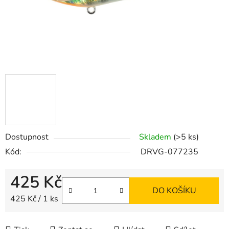
Dostupnost
Skladem
(>5 ks)
Kód:
DRVG-077235
425 Kč
DO KOŠÍKU
Měrná cena:
425 Kč / 1 ks