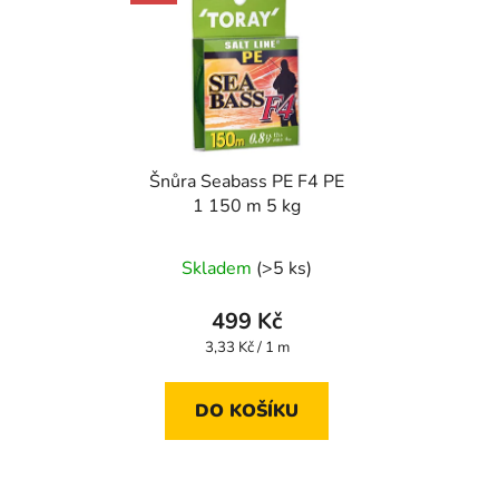
Šnůra Seabass PE F4 PE
1 150 m 5 kg
Skladem
(>5 ks)
499 Kč
Měrná
3,33 Kč / 1 m
cena:
DO KOŠÍKU