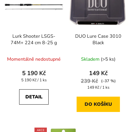
Lurk Shooter LSGS-
DUO Lure Case 3010
74M+ 224 cm 8-25 g
Black
Momentálně nedostupné
Skladem
(>5 ks)
5 190 Kč
149 Kč
Měrná
5 190 Kč / 1 ks
239 Kč
(–37 %)
cena:
Měrná
149 Kč / 1 ks
cena:
DETAIL
DO KOŠÍKU
AKCE