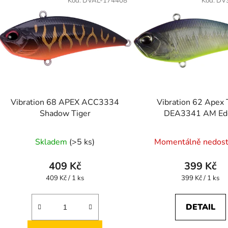
Kód:
DVAL-174408
Kód:
DV
Vibration 68 APEX ACC3334
Vibration 62 Apex
Shadow Tiger
DEA3341 AM Ed
Skladem
(>5 ks)
Momentálně nedos
409 Kč
399 Kč
Měrná
Měrná
409 Kč / 1 ks
399 Kč / 1 ks
cena:
cena:
DETAIL