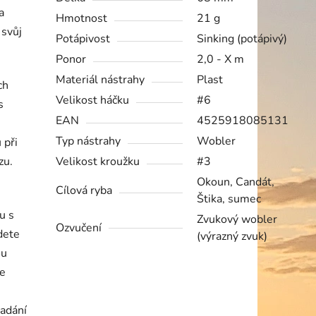
a
Hmotnost
21 g
 svůj
Potápivost
Sinking (potápivý)
Ponor
2,0 - X m
Materiál nástrahy
Plast
ch
Velikost háčku
#6
s
EAN
4525918085131
s
Typ nástrahy
Wobler
 při
zu.
Velikost kroužku
#3
Okoun, Candát,
Cílová ryba
Štika, sumec
u s
Zvukový wobler
Ozvučení
dete
(výrazný zvuk)
ou
le
padání