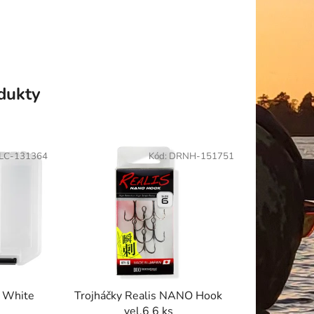
odukty
LC-131364
Kód:
DRNH-151751
 White
Trojháčky Realis NANO Hook
vel.6 6 ks