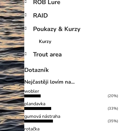
ROB Lure
RAID
Poukazy & Kurzy
Kurzy
Trout area
Dotazník
Nejčastěji lovím na...
wobler
(20%)
plandavka
(33%)
gumová nástraha
(35%)
rotačka