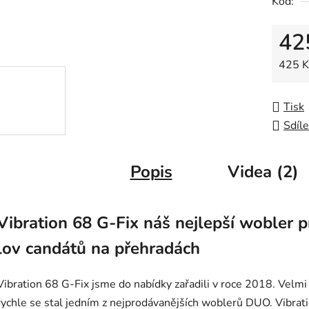
Kód:
0,0
z
42
5
hvězdič
Měrná
425 Kč
Tisk
Sdíle
Popis
Videa (2)
Vibration 68 G-Fix náš nejlepší wobler p
lov candátů na přehradách
Vibration 68 G-Fix jsme do nabídky zařadili v roce 2018. Velmi
rychle se stal jedním z nejprodávanějších woblerů DUO. Vibrat