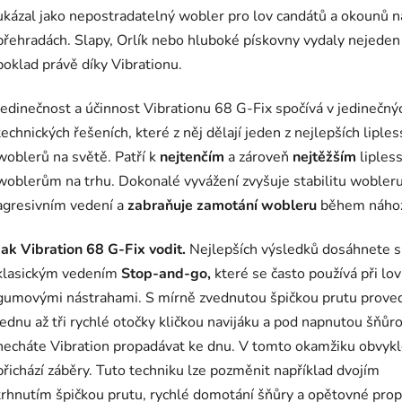
ukázal jako nepostradatelný wobler pro lov candátů a okounů n
přehradách. Slapy, Orlík nebo hluboké pískovny vydaly nejeden
poklad právě díky Vibrationu.
Jedinečnost a účinnost Vibrationu 68 G-Fix spočívá v jedinečný
technických řešeních, které z něj dělají jeden z nejlepších liples
woblerů na světě. Patří k
nejtenčím
a zároveň
nejtěžším
liples
woblerům na trhu. Dokonalé vyvážení zvyšuje stabilitu wobleru
agresivním vedení a
zabraňuje zamotání wobleru
během náho
Jak Vibration 68 G-Fix vodit.
Nejlepších výsledků dosáhnete s
klasickým vedením
Stop-and-go,
které se často používá při lov
gumovými nástrahami. S mírně zvednutou špičkou prutu prove
jednu až tři rychlé otočky kličkou navijáku a pod napnutou šňůr
necháte Vibration propadávat ke dnu. V tomto okamžiku obvyk
přichází záběry. Tuto techniku lze pozměnit například dvojím
trhnutím špičkou prutu, rychlé domotání šňůry a opětovné pro