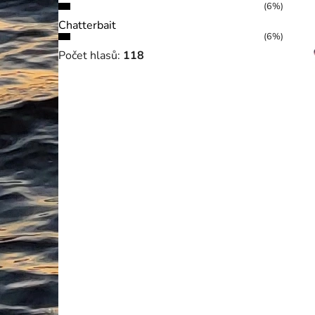
(6%)
Chatterbait
(6%)
Počet hlasů:
118