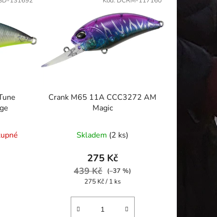
SD-131692
Kód:
DCRM-117160
 Tune
Crank M65 11A CCC3272 AM
ge
Magic
tupné
Skladem
(2 ks)
275 Kč
439 Kč
(–37 %)
Měrná
275 Kč / 1 ks
cena: