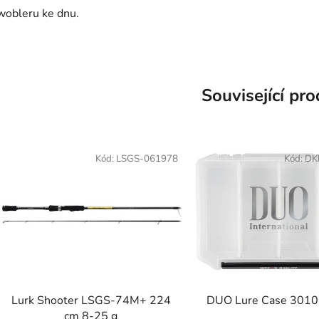
wobleru ke dnu.
Související pr
Kód:
LSGS-061978
Kód:
DK
Lurk Shooter LSGS-74M+ 224
DUO Lure Case 3010
cm 8-25 g