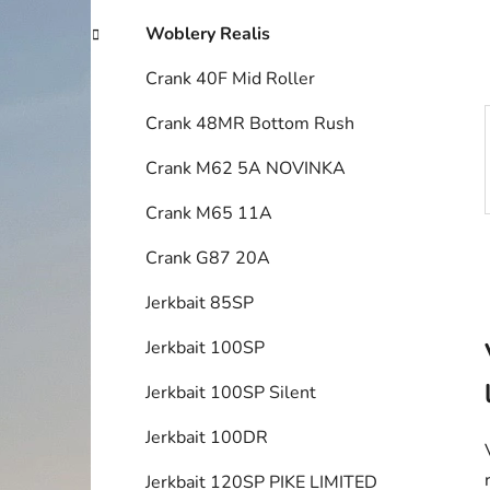
í
p
Woblery Realis
a
Crank 40F Mid Roller
n
e
Crank 48MR Bottom Rush
l
Crank M62 5A NOVINKA
Crank M65 11A
Crank G87 20A
Jerkbait 85SP
Jerkbait 100SP
Jerkbait 100SP Silent
Jerkbait 100DR
Jerkbait 120SP PIKE LIMITED