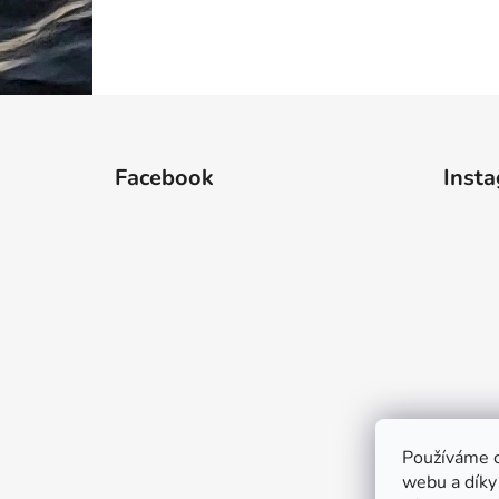
Z
á
Facebook
Inst
p
a
t
í
Používáme c
webu a díky