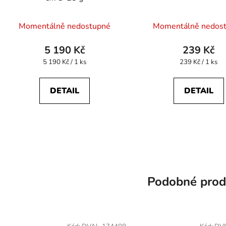
Momentálně nedostupné
Momentálně nedos
5 190 Kč
239 Kč
Měrná
Měrná
5 190 Kč / 1 ks
239 Kč / 1 ks
cena:
cena:
DETAIL
DETAIL
Podobné prod