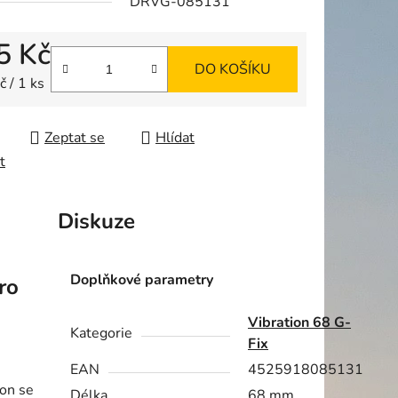
DRVG-085131
5 Kč
DO KOŠÍKU
ek.
 cena:
 / 1 ks
Zeptat se
Hlídat
t
Diskuze
Doplňkové parametry
ro
Vibration 68 G-
Kategorie
Fix
EAN
4525918085131
ion se
Délka
68 mm