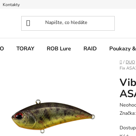
Kontakty
O
TORAY
ROB Lure
RAID
Poukazy &
Domů
/
DUO
Fix ASA
Vib
AS
Průměr
Neoho
hodnoc
Značka
produk
Dostup
je