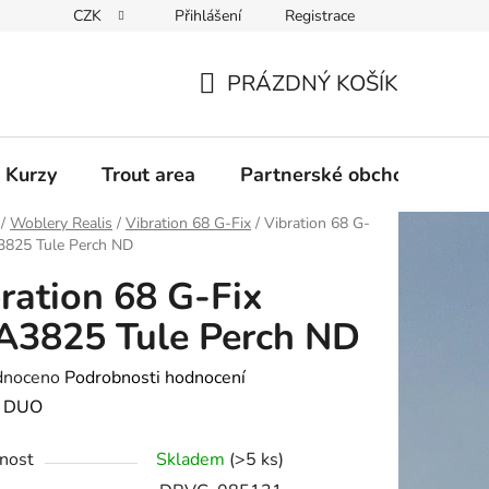
CZK
Přihlášení
Registrace
PRÁZDNÝ KOŠÍK
NÁKUPNÍ
KOŠÍK
 Kurzy
Trout area
Partnerské obchody
/
Woblery Realis
/
Vibration 68 G-Fix
/
Vibration 68 G-
3825 Tule Perch ND
ration 68 G-Fix
A3825 Tule Perch ND
né
dnoceno
Podrobnosti hodnocení
ení
:
DUO
tu
nost
Skladem
(>5 ks)