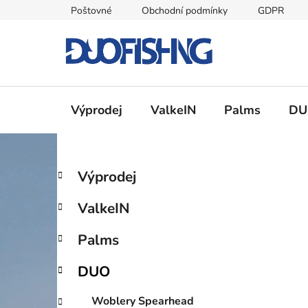
Přejít
Poštovné
Obchodní podmínky
GDPR
na
obsah
Výprodej
ValkeIN
Palms
DU
P
K
Přeskočit
Výprodej
a
kategorie
o
t
s
ValkeIN
e
t
g
r
Palms
o
a
r
DUO
i
n
e
n
Woblery Spearhead