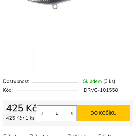
Dostupnost
Skladem
(3 ks)
Kód:
DRVG-101558
425 Kč
DO KOŠÍKU
Měrná cena:
425 Kč / 1 ks