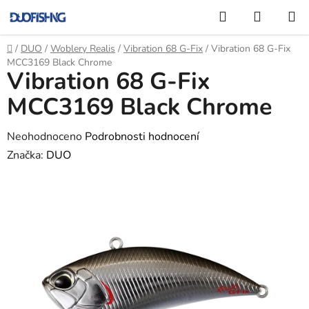
Přejít
Hledat
NÁKUP
na
KOŠÍK
obsah
Domů
/
DUO
/
Woblery Realis
/
Vibration 68 G-Fix
/
Vibration 68 G-Fix
MCC3169 Black Chrome
Vibration 68 G-Fix
MCC3169 Black Chrome
Průměrné
Neohodnoceno
Podrobnosti hodnocení
hodnocení
Značka:
DUO
produktu
je
0,0
z
5
hvězdiček.