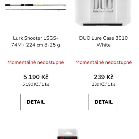
Lurk Shooter LSGS-
DUO Lure Case 3010
74M+ 224 cm 8-25 g
White
Momentálně nedostupné
Momentálně nedostupné
5 190 Kč
239 Kč
Měrná
Měrná
5 190 Kč / 1 ks
239 Kč / 1 ks
cena:
cena:
DETAIL
DETAIL