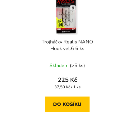
Trojháčky Realis NANO
Hook vel.6 6 ks
Skladem
(>5 ks)
225 Kč
Měrná
37,50 Kč / 1 ks
cena:
DO KOŠÍKU