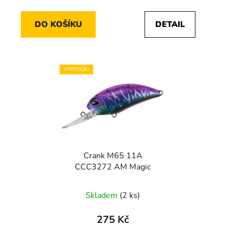
cena:
cena:
DO KOŠÍKU
DETAIL
VÝPRODEJ
Crank M65 11A
CCC3272 AM Magic
Skladem
(2 ks)
275 Kč