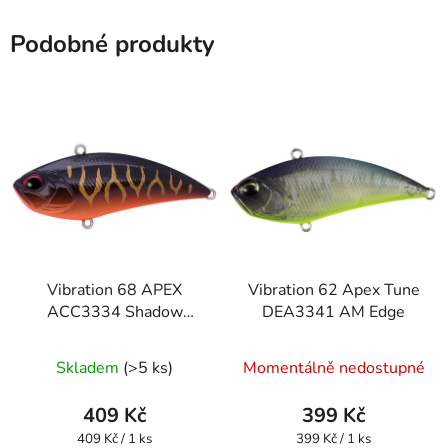
Podobné produkty
Vibration 68 APEX
Vibration 62 Apex Tune
ACC3334 Shadow
DEA3341 AM Edge
Tiger
Skladem
(>5 ks)
Momentálně nedostupné
409 Kč
399 Kč
Měrná
Měrná
409 Kč / 1 ks
399 Kč / 1 ks