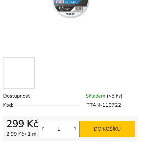
Dostupnost
Skladem
(>5 ks)
Kód:
TTAN-110722
299 Kč
DO KOŠÍKU
Měrná cena:
2,99 Kč / 1 m