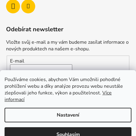
Odebírat newsletter
Vložte svůj e-mail a my vám budeme zasílat informace o
nových produktech na našem e-shopu.
E-mail
Vložením e-mailu souhlasíte s
podmínkami ochrany
Používáme cookies, abychom Vám umožnili pohodlné
osobních údajů
prohlížení webu a díky analýze provozu webu neustále
zlepšovali jeho funkce, výkon a použitelnost.
Více
PŘIHLÁSIT SE
informací
Nastavení
Vytvořil Shoptet
Souhlasím
Copyright 2026
Duofishing
. Všechna práva vyhrazena.