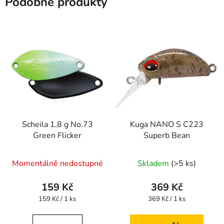
Podobné produkty
Scheila 1,8 g No.73
Kuga NANO S C223
Green Flicker
Superb Bean
Momentálně nedostupné
Skladem
(>5 ks)
159 Kč
369 Kč
Měrná
Měrná
159 Kč / 1 ks
369 Kč / 1 ks
cena:
cena: