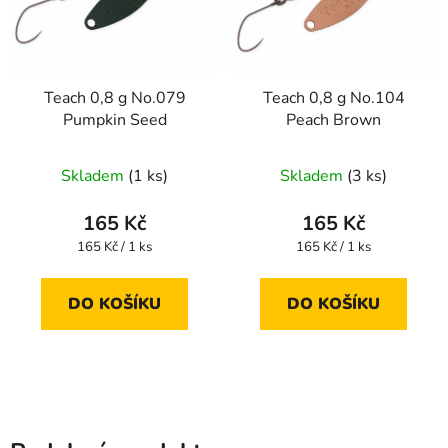
Teach 0,8 g No.079
Teach 0,8 g No.104
Pumpkin Seed
Peach Brown
Skladem
(1 ks)
Skladem
(3 ks)
165 Kč
165 Kč
Měrná
Měrná
165 Kč / 1 ks
165 Kč / 1 ks
cena:
cena:
DO KOŠÍKU
DO KOŠÍKU