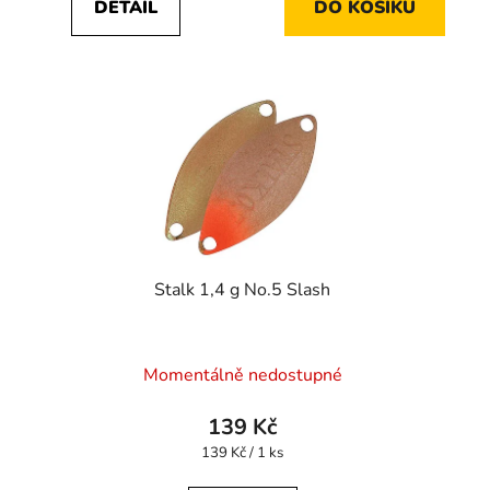
DETAIL
DO KOŠÍKU
Stalk 1,4 g No.5 Slash
Momentálně nedostupné
139 Kč
Měrná
139 Kč / 1 ks
cena: