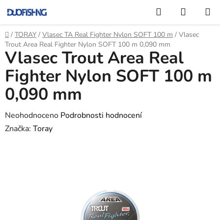
Přejít
Hledat
NÁKUP
na
KOŠÍK
obsah
Domů
/
TORAY
/
Vlasec TA Real Fighter Nylon SOFT 100 m
/
Vlasec
Trout Area Real Fighter Nylon SOFT 100 m 0,090 mm
Vlasec Trout Area Real
Fighter Nylon SOFT 100 m
0,090 mm
Průměrné
Neohodnoceno
Podrobnosti hodnocení
hodnocení
Značka:
Toray
produktu
je
0,0
z
5
hvězdiček.