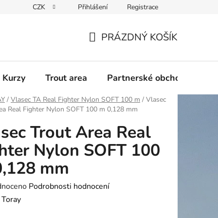
CZK
Přihlášení
Registrace
PRÁZDNÝ KOŠÍK
NÁKUPNÍ
KOŠÍK
 Kurzy
Trout area
Partnerské obchody
AY
/
Vlasec TA Real Fighter Nylon SOFT 100 m
/
Vlasec
rea Real Fighter Nylon SOFT 100 m 0,128 mm
sec Trout Area Real
hter Nylon SOFT 100
0,128 mm
né
dnoceno
Podrobnosti hodnocení
ení
:
Toray
tu