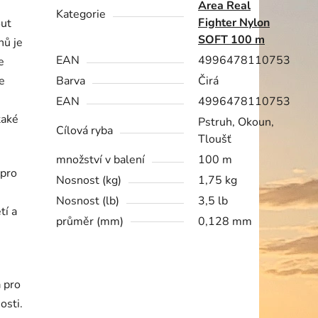
Area Real
Kategorie
Fighter Nylon
out
SOFT 100 m
nů je
EAN
4996478110753
e
e
Barva
Čirá
EAN
4996478110753
také
Pstruh, Okoun,
Cílová ryba
Tloušť
množství v balení
100 m
 pro
Nosnost (kg)
1,75 kg
Nosnost (lb)
3,5 lb
tí a
průměr (mm)
0,128 mm
a pro
nosti.