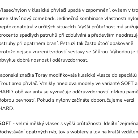
Vlasec/nylon v klasické přívlači upadá v zapomnění, ovšem v tr
aree slaví nový comeback. Jedinečná kombinace vlastností nylo
nepřekonatelná v určitých situacích. Vyšší průtažnost má snižuj
procento spadlých pstruhů při zdolávání a především neodrazuj
pstruhy při opatrném braní. Pstruzi tak často útočí opakovaně,
protože nejsou zrazeni tvrdostí sestavy se šňůrou. Výhodou je 
obvykle dobrá nosnost i oděruvzdornost.
Japonská značka Toray modifikovala klasické vlasce do speciálů
Trout area přívlač. Vznikly hned dva modely ve variantě SOFT a
HARD. obě varianty se vyznačuje oděruvzdorností, nízkou pamě
dobrou pevností. Pokud s nylony začínáte doporučujeme verzi
HARD.
SOFT
- velmi měkký vlasec s vyšší průtažností. Ideální zejmén
dochytávání opatrných ryb, lov s woblery a lov na kratší vzdále