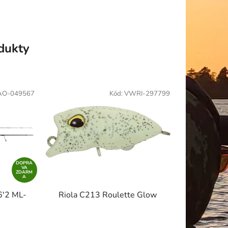
odukty
AO-049567
Kód:
VWRI-297799
DOPRA
VA
ZDARM
A
6'2 ML-
Riola C213 Roulette Glow
né