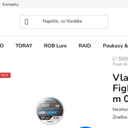
Kontakty
O
TORAY
ROB Lure
RAID
Poukazy &
Domů
/
TOR
Trout A
Vla
AKCE
Fig
m 
Průměr
Neoho
hodnoc
Značka
produk