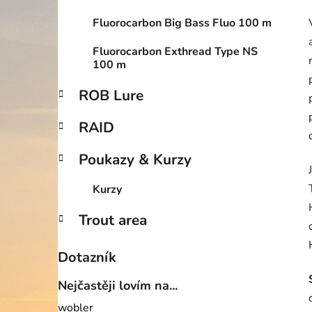
Fluorocarbon Big Bass Fluo 100 m
Fluorocarbon Exthread Type NS
100 m
ROB Lure
RAID
Poukazy & Kurzy
Kurzy
Trout area
Dotazník
Nejčastěji lovím na...
wobler