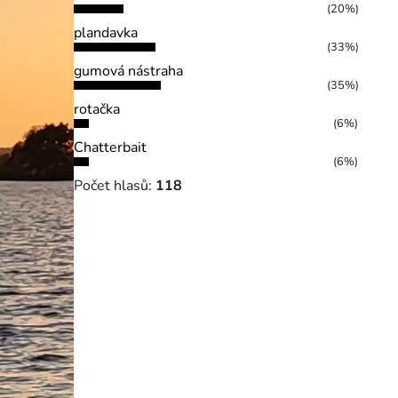
(20%)
plandavka
(33%)
gumová nástraha
(35%)
rotačka
(6%)
Chatterbait
(6%)
Počet hlasů:
118