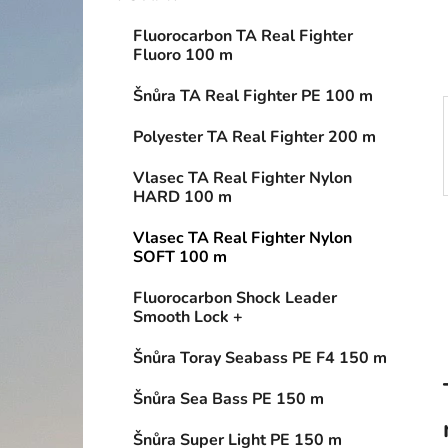
í
p
Fluorocarbon TA Real Fighter
a
Fluoro 100 m
n
Šnůra TA Real Fighter PE 100 m
e
l
Polyester TA Real Fighter 200 m
Vlasec TA Real Fighter Nylon
HARD 100 m
Vlasec TA Real Fighter Nylon
SOFT 100 m
Fluorocarbon Shock Leader
Smooth Lock +
Šnůra Toray Seabass PE F4 150 m
Šnůra Sea Bass PE 150 m
Šnůra Super Light PE 150 m