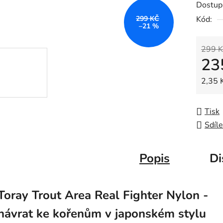
Dostup
je
299 KČ
Kód:
0,0
–21 %
z
5
299 K
23
hvězdič
Měrná
2,35 
Tisk
Sdíle
Popis
Di
Toray Trout Area Real Fighter Nylon -
návrat ke kořenům v japonském stylu