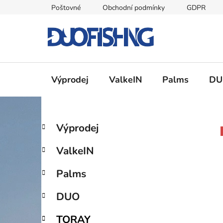
Přejít
Poštovné
Obchodní podmínky
GDPR
na
obsah
Výprodej
ValkeIN
Palms
DU
P
K
Přeskočit
Výprodej
a
kategorie
o
t
s
ValkeIN
e
t
g
r
Palms
o
a
r
DUO
i
n
e
n
TORAY