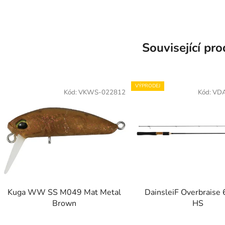
Související pr
VÝPRODEJ
Kód:
VKWS-022812
Kód:
VD
Kuga WW SS M049 Mat Metal
DainsleiF Overbraise 
Brown
HS
Průměr