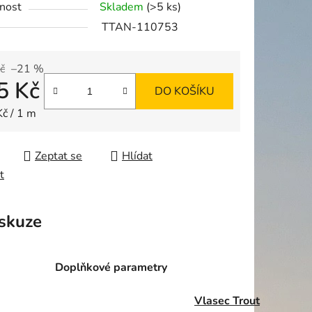
nost
Skladem
(>5 ks)
TTAN-110753
č
–21 %
5 Kč
ek.
DO KOŠÍKU
 cena:
Kč / 1 m
Zeptat se
Hlídat
t
skuze
Doplňkové parametry
Vlasec Trout