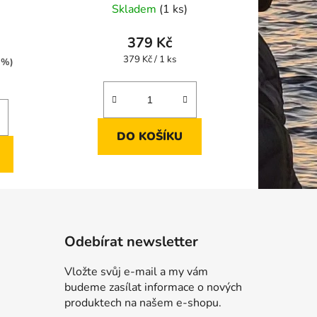
Skladem
(1 ks)
ení
tu
379 Kč
Měrná
379 Kč / 1 ks
 %)
cena:
ek.
DO KOŠÍKU
Odebírat newsletter
Vložte svůj e-mail a my vám
budeme zasílat informace o nových
produktech na našem e-shopu.