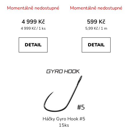
Momentálně nedostupné
Momentálně nedostupné
4 999 Kč
599 Kč
Měrná
Měrná
4 999 Kč / 1 ks
5,99 Kč / 1 m
cena:
cena:
DETAIL
DETAIL
Háčky Gyro Hook #5
15ks