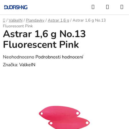
Přejít
Hledat
NÁKUP
na
KOŠÍK
obsah
Domů
/
ValkeIN
/
Plandavky
/
Astrar 1,6 g
/
Astrar 1,6 g No.13
Fluorescent Pink
Astrar 1,6 g No.13
Fluorescent Pink
Průměrné
Neohodnoceno
Podrobnosti hodnocení
hodnocení
Značka:
ValkeIN
produktu
je
0,0
z
5
hvězdiček.