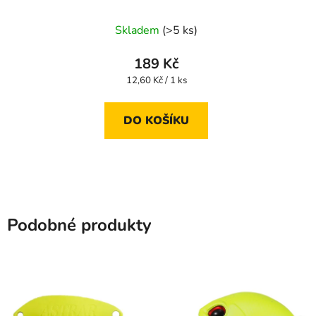
Skladem
(>5 ks)
189 Kč
Měrná
12,60 Kč / 1 ks
cena:
DO KOŠÍKU
Podobné produkty