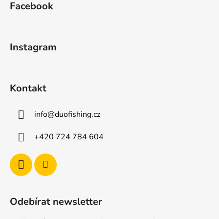
Facebook
p
a
t
Instagram
í
Kontakt
info
@
duofishing.cz
+420 724 784 604
Odebírat newsletter