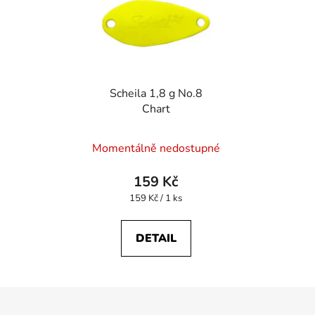
Scheila 1,8 g No.8
Chart
Momentálně nedostupné
159 Kč
Měrná
159 Kč / 1 ks
cena:
DETAIL
Z
á