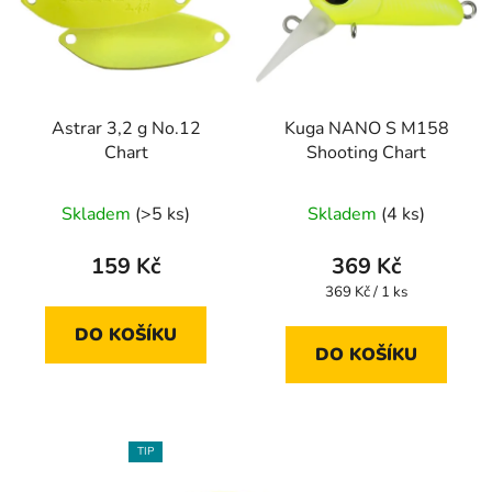
Astrar 3,2 g No.12
Kuga NANO S M158
Chart
Shooting Chart
Skladem
(>5 ks)
Skladem
(4 ks)
159 Kč
369 Kč
Měrná
369 Kč / 1 ks
cena:
DO KOŠÍKU
DO KOŠÍKU
TIP