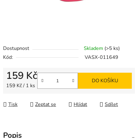
Dostupnost
Skladem
(>5 ks)
Kód:
VASX-011649
159 Kč
DO KOŠÍKU
Měrná cena:
159 Kč / 1 ks
Tisk
Zeptat se
Hlídat
Sdílet
Popis