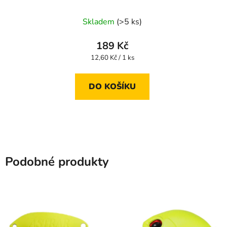
Skladem
(>5 ks)
189 Kč
Měrná
12,60 Kč / 1 ks
cena:
DO KOŠÍKU
Podobné produkty