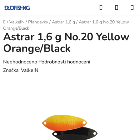
Přejít
Hledat
NÁKUP
na
KOŠÍK
obsah
Domů
/
ValkeIN
/
Plandavky
/
Astrar 1,6 g
/
Astrar 1,6 g No.20 Yellow
Orange/Black
Astrar 1,6 g No.20 Yellow
Orange/Black
Průměrné
Neohodnoceno
Podrobnosti hodnocení
hodnocení
Značka:
ValkeIN
produktu
je
0,0
z
5
hvězdiček.