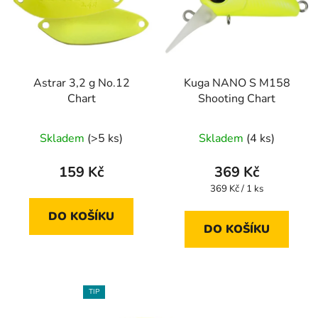
Astrar 3,2 g No.12
Kuga NANO S M158
Chart
Shooting Chart
Skladem
(>5 ks)
Skladem
(4 ks)
159 Kč
369 Kč
Měrná
369 Kč / 1 ks
cena:
DO KOŠÍKU
DO KOŠÍKU
TIP