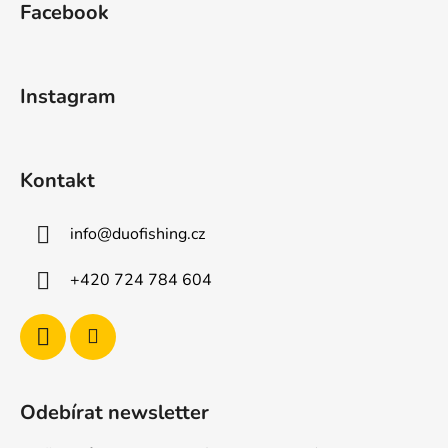
Facebook
p
a
t
Instagram
í
Kontakt
info
@
duofishing.cz
+420 724 784 604
Odebírat newsletter