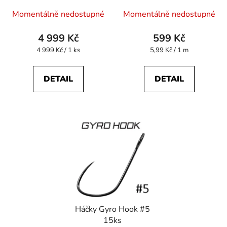
Momentálně nedostupné
Momentálně nedostupné
4 999 Kč
599 Kč
Měrná
Měrná
4 999 Kč / 1 ks
5,99 Kč / 1 m
cena:
cena:
DETAIL
DETAIL
Háčky Gyro Hook #5
15ks