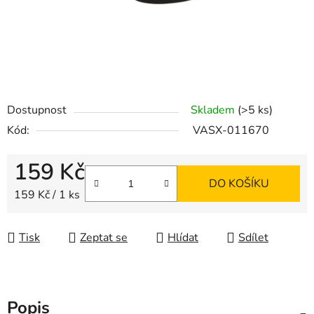
Dostupnost
Skladem
(>5 ks)
Kód:
VASX-011670
159 Kč
DO KOŠÍKU
Měrná cena:
159 Kč / 1 ks
Tisk
Zeptat se
Hlídat
Sdílet
Popis