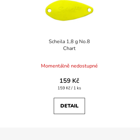
Scheila 1,8 g No.8
Chart
Momentálně nedostupné
159 Kč
Měrná
159 Kč / 1 ks
cena:
DETAIL
Z
á