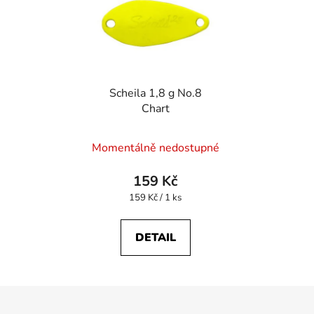
Scheila 1,8 g No.8
Chart
Momentálně nedostupné
159 Kč
Měrná
159 Kč / 1 ks
cena:
DETAIL
Z
á