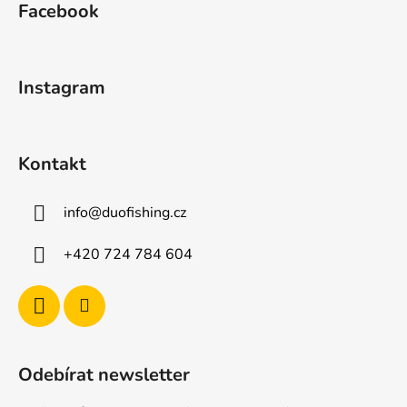
Facebook
p
a
t
Instagram
í
Kontakt
info
@
duofishing.cz
+420 724 784 604
Odebírat newsletter