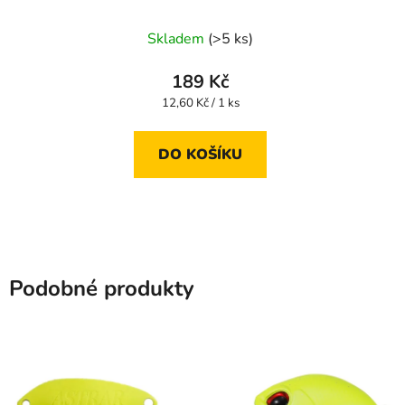
Skladem
(>5 ks)
189 Kč
Měrná
12,60 Kč / 1 ks
cena:
DO KOŠÍKU
Podobné produkty