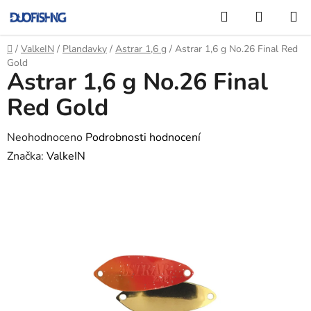
Přejít
Hledat
NÁKUP
na
KOŠÍK
obsah
Domů
/
ValkeIN
/
Plandavky
/
Astrar 1,6 g
/
Astrar 1,6 g No.26 Final Red
Gold
Astrar 1,6 g No.26 Final
Red Gold
Průměrné
Neohodnoceno
Podrobnosti hodnocení
hodnocení
Značka:
ValkeIN
produktu
je
0,0
z
5
hvězdiček.