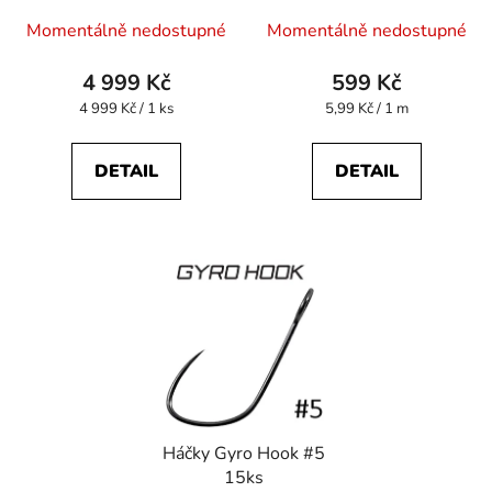
Momentálně nedostupné
Momentálně nedostupné
4 999 Kč
599 Kč
Měrná
Měrná
4 999 Kč / 1 ks
5,99 Kč / 1 m
cena:
cena:
DETAIL
DETAIL
Háčky Gyro Hook #5
15ks