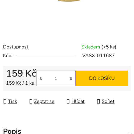
Dostupnost
Skladem
(>5 ks)
Kód:
VASX-011687
159 Kč
DO KOŠÍKU
Měrná cena:
159 Kč / 1 ks
Tisk
Zeptat se
Hlídat
Sdílet
Popis