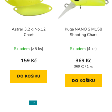
Astrar 3,2 g No.12
Kuga NANO S M158
Chart
Shooting Chart
Skladem
(>5 ks)
Skladem
(4 ks)
159 Kč
369 Kč
Měrná
369 Kč / 1 ks
cena:
DO KOŠÍKU
DO KOŠÍKU
TIP