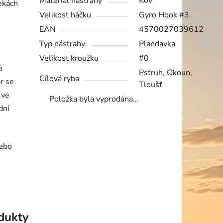
Materiál nástrahy
Kov
ekách
Velikost háčku
Gyro Hook #3
EAN
4570027039612
Typ nástrahy
Plandavka
Velikost kroužku
#0
a
Pstruh, Okoun,
Cílová ryba
r se
Tloušť
 ve
Položka byla vyprodána…
dní
nebo
odukty