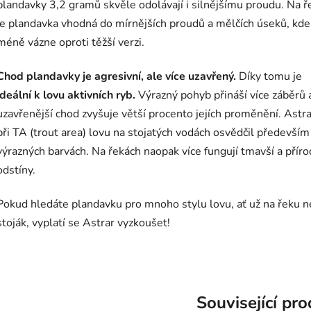
plandavky 3,2 gramů skvěle odolávají i silnějšímu proudu.
Na ř
je plandavka vhodná do mírnějších proudů a mělčích úseků, kde
méně vázne oproti těžší verzi.
Chod plandavky je agresivní, ale více uzavřený.
Díky tomu je
ideální k lovu aktivních ryb.
Výrazný pohyb přináší více záběrů 
uzavřenější chod zvyšuje větší procento jejích proměnění. Astra
při TA (trout area) lovu na stojatých vodách osvědčil především
výrazných barvách. Na řekách naopak více fungují tmavší a příro
odstíny.
Pokud hledáte plandavku pro mnoho stylu lovu, ať už na řeku 
stoják, vyplatí se Astrar vyzkoušet!
Související pr