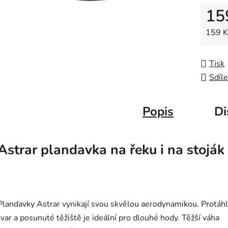
5
15
hvězdič
Měrná
159 Kč
Tisk
Sdíle
Popis
Di
Astrar plandavka na řeku i na stoják
Plandavky Astrar vynikají svou skvělou aerodynamikou. Protáhl
tvar a posunuté těžiště je ideální pro dlouhé hody. T
ěžší váha