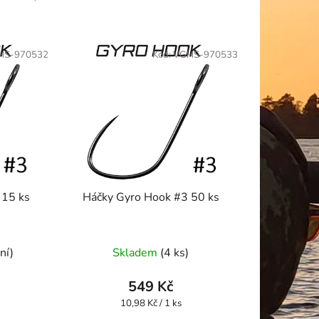
HS-970532
Kód:
VGHS-970533
 15 ks
Háčky Gyro Hook #3 50 ks
ní)
Skladem
(4 ks)
549 Kč
Měrná
10,98 Kč / 1 ks
cena: