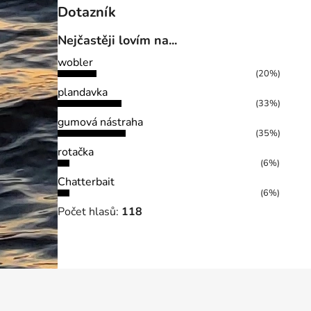
Dotazník
Nejčastěji lovím na...
wobler
(20%)
plandavka
(33%)
gumová nástraha
(35%)
rotačka
(6%)
Chatterbait
(6%)
Počet hlasů:
118
Z
á