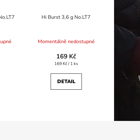
 No.LT7
Hi Burst 3,6 g No.LT7
tupné
Momentálně nedostupné
169 Kč
Měrná
169 Kč / 1 ks
cena:
DETAIL