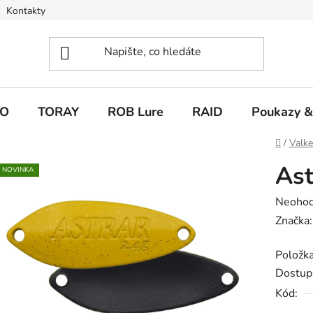
Kontakty
O
TORAY
ROB Lure
RAID
Poukazy &
Domů
/
Valk
Ast
NOVINKA
Průměr
Neoho
hodnoc
Značka
produk
Položk
je
Dostup
0,0
Kód:
z