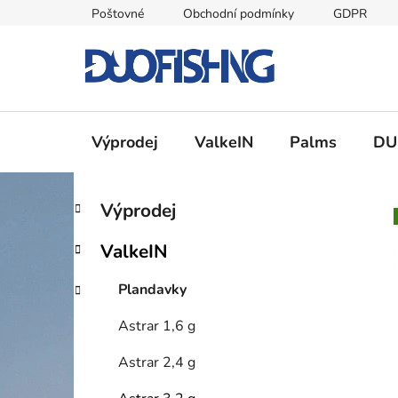
Přejít
Poštovné
Obchodní podmínky
GDPR
na
obsah
Výprodej
ValkeIN
Palms
DU
P
K
Přeskočit
Výprodej
a
kategorie
o
t
s
ValkeIN
e
t
g
r
Plandavky
o
a
r
Astrar 1,6 g
i
n
e
n
Astrar 2,4 g
í