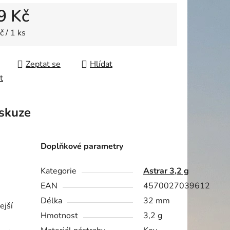
9 Kč
ek.
 cena:
 / 1 ks
Zeptat se
Hlídat
t
skuze
Doplňkové parametry
Kategorie
Astrar 3,2 g
EAN
4570027039612
Délka
32 mm
ejší
Hmotnost
3,2 g