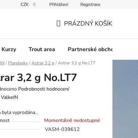
CZK
Přihlášení
Registrace
PRÁZDNÝ KOŠÍK
NÁKUPNÍ
KOŠÍK
 Kurzy
Trout area
Partnerské obchody
eIN
/
Plandavky
/
Astrar 3,2 g
/
Astrar 3,2 g No.LT7
rar 3,2 g No.LT7
né
dnoceno
Podrobnosti hodnocení
ení
:
ValkeIN
tu
a byla vyprodána…
nost
Momentálně nedostupné
VASM-039612