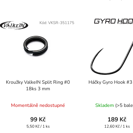
Kód:
VKSR-351175
Kód:
VG
Kroužky ValkeIN Split Ring #0
Háčky Gyro Hook #3
18ks 3 mm
Momentálně nedostupné
Skladem
(>5 bale
99 Kč
189 Kč
Měrná
Měrná
5,50 Kč / 1 ks
12,60 Kč / 1 ks
cena:
cena: