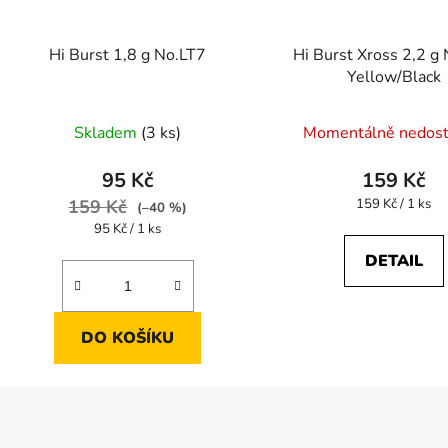
Hi Burst 1,8 g No.LT7
Hi Burst Xross 2,2 g
Yellow/Black
Skladem
(3 ks)
Momentálně nedos
95 Kč
159 Kč
Měrná
159 Kč
159 Kč / 1 ks
(–40 %)
cena:
Měrná
95 Kč / 1 ks
cena:
DETAIL
DO KOŠÍKU