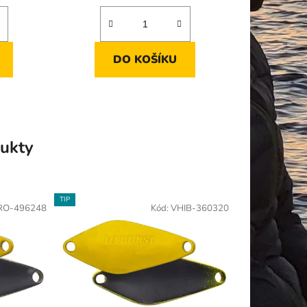
DO KOŠÍKU
ukty
TIP
RO-496248
Kód:
VHIB-360320