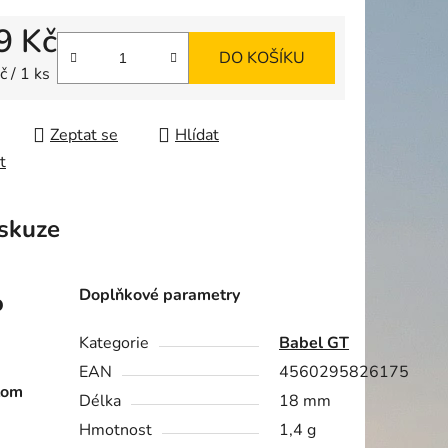
9 Kč
DO KOŠÍKU
ek.
 cena:
 / 1 ks
Zeptat se
Hlídat
t
skuze
Doplňkové parametry
o
Kategorie
Babel GT
EAN
4560295826175
tom
Délka
18 mm
Hmotnost
1,4 g