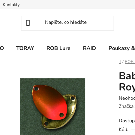
Kontakty
O
TORAY
ROB Lure
RAID
Poukazy &
Domů
/
ROB 
Bab
Ro
Průměr
Neoho
hodnoc
Značka
produk
Dostup
je
Kód:
0,0