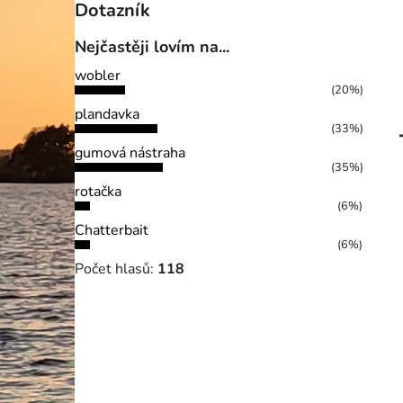
Dotazník
Nejčastěji lovím na...
wobler
(20%)
plandavka
(33%)
gumová nástraha
(35%)
rotačka
(6%)
Chatterbait
(6%)
Počet hlasů:
118