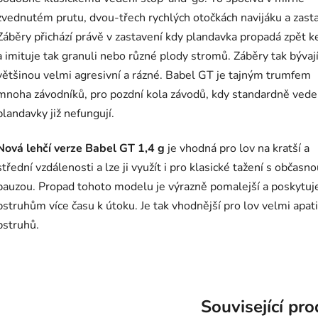
zvednutém prutu, dvou-třech rychlých otočkách navijáku a zasta
Záběry přichází právě v zastavení kdy plandavka propadá zpět k
a imituje tak granuli nebo různé plody stromů. Záběry tak bývaj
většinou velmi agresivní a rázné. Babel GT je tajným trumfem
mnoha závodníků, pro pozdní kola závodů, kdy standardně ved
plandavky již nefungují.
Nová lehčí verze Babel GT 1,4 g
je vhodná pro lov na kratší a
střední vzdálenosti a lze ji využít i pro klasické tažení s občasn
pauzou. Propad tohoto modelu je výrazně pomalejší a poskytuj
pstruhům více času k útoku. Je tak vhodnější pro lov velmi apat
pstruhů.
Související pr