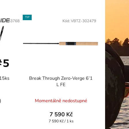
TIP
HR-953768
Kód:
VBTZ-302479
 15ks
Break Through Zero-Verge 6’1
L FE
Průměrné
)
Momentálně nedostupné
hodnocení
produktu
7 590 Kč
je
Měrná
7 590 Kč / 1 ks
cena:
5,0