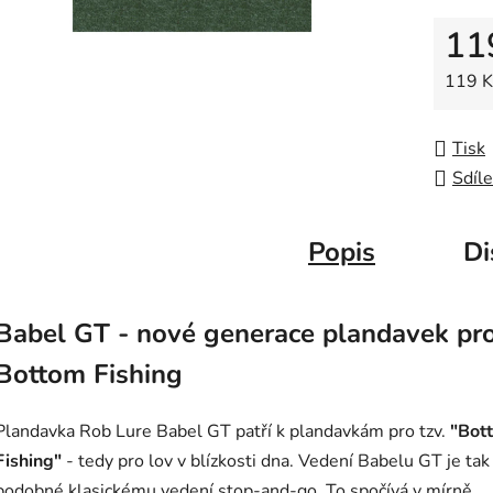
z
11
5
hvězdič
Měrná
119 Kč
Tisk
Sdíle
Popis
Di
Babel GT - nové generace plandavek pr
Bottom Fishing
Plandavka Rob Lure Babel GT patří k plandavkám pro tzv.
"Bot
Fishing"
- tedy pro lov v blízkosti dna. Vedení Babelu GT je tak
podobné klasickému vedení stop-and-go. To spočívá v mírně