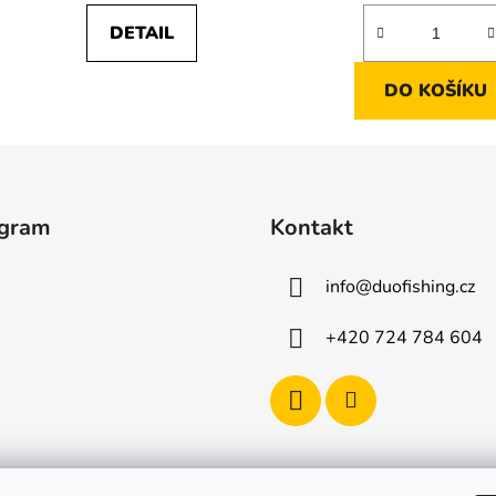
DETAIL
DO KOŠÍKU
agram
Kontakt
info
@
duofishing.cz
+420 724 784 604