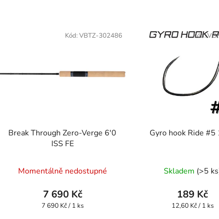
Kód:
VBTZ-302486
Kód:
VG
Break Through Zero-Verge 6'0
Gyro hook Ride #5
ISS FE
Momentálně nedostupné
Skladem
(>5 ks
7 690 Kč
189 Kč
Měrná
Měrná
7 690 Kč / 1 ks
12,60 Kč / 1 ks
cena:
cena: