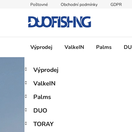
Přejít
Poštovné
Obchodní podmínky
GDPR
na
obsah
Výprodej
ValkeIN
Palms
DU
P
K
Přeskočit
Výprodej
a
kategorie
o
t
s
ValkeIN
e
t
g
r
Palms
o
a
r
DUO
i
n
e
n
TORAY
í