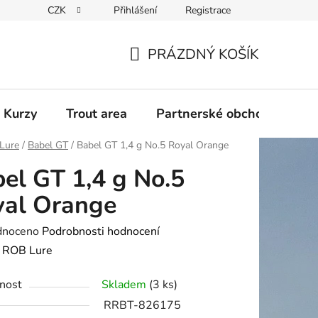
CZK
Přihlášení
Registrace
PRÁZDNÝ KOŠÍK
NÁKUPNÍ
KOŠÍK
 Kurzy
Trout area
Partnerské obchody
Lure
/
Babel GT
/
Babel GT 1,4 g No.5 Royal Orange
el GT 1,4 g No.5
yal Orange
né
dnoceno
Podrobnosti hodnocení
ení
:
ROB Lure
tu
nost
Skladem
(3 ks)
RRBT-826175