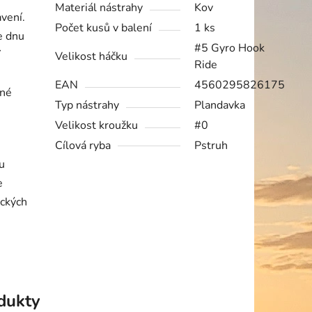
Materiál nástrahy
Kov
vení.
Počet kusů v balení
1 ks
e dnu
#5 Gyro Hook
í
Velikost háčku
Ride
EAN
4560295826175
ené
Typ nástrahy
Plandavka
Velikost kroužku
#0
Cílová ryba
Pstruh
ou
e
ických
odukty