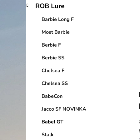
p
ROB Lure
a
n
Barbie Long F
e
Most Barbie
l
Berbie F
Berbie SS
Chelsea F
Chelsea SS
BabeCon
Jacco SF NOVINKA
Babel GT
Stalk