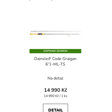
DOPRAVA ZDARMA
DainsleiF Code Graigan
6'1-ML-TS
Na dotaz
14 990 Kč
Měrná
14 990 Kč / 1 ks
cena:
DETAIL