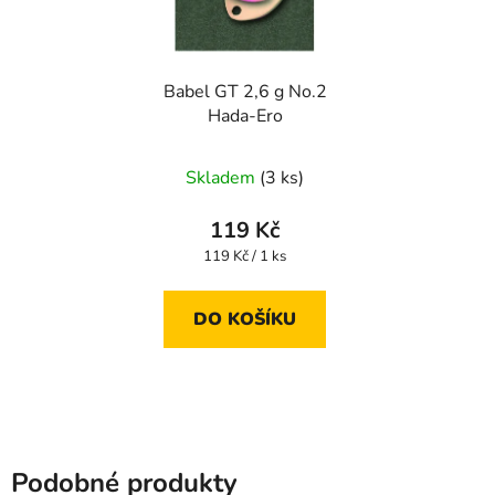
Babel GT 2,6 g No.2
Hada-Ero
Skladem
(3 ks)
119 Kč
Měrná
119 Kč / 1 ks
cena:
DO KOŠÍKU
Podobné produkty