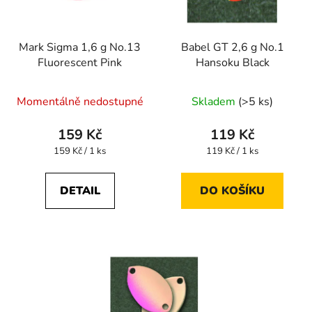
Mark Sigma 1,6 g No.13
Babel GT 2,6 g No.1
Fluorescent Pink
Hansoku Black
Momentálně nedostupné
Skladem
(>5 ks)
159 Kč
119 Kč
Měrná
Měrná
159 Kč / 1 ks
119 Kč / 1 ks
cena:
cena:
DETAIL
DO KOŠÍKU