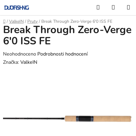
Přejít
Hledat
NÁKUP
na
KOŠÍK
obsah
Domů
/
ValkeIN
/
Pruty
/
Break Through Zero-Verge 6'0 ISS FE
Break Through Zero-Verge
6'0 ISS FE
Průměrné
Neohodnoceno
Podrobnosti hodnocení
hodnocení
Značka:
ValkeIN
produktu
je
0,0
z
5
hvězdiček.