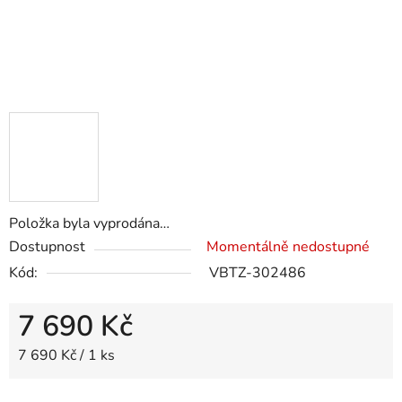
Položka byla vyprodána…
Dostupnost
Momentálně nedostupné
Kód:
VBTZ-302486
7 690 Kč
Měrná cena:
7 690 Kč / 1 ks