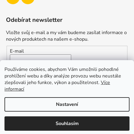
Odebírat newsletter
Vložte svůj e-mail a my vám budeme zasílat informace o
nových produktech na našem e-shopu.
E-mail
Vložením e-mailu souhlasíte s
podmínkami ochrany
Používáme cookies, abychom Vám umožnili pohodlné
osobních údajů
prohlížení webu a díky analýze provozu webu neustále
zlepšovali jeho funkce, výkon a použitelnost.
Více
PŘIHLÁSIT SE
informací
Nastavení
Vytvořil Shoptet
Souhlasím
Copyright 2026
Duofishing
. Všechna práva vyhrazena.
Upravit nastavení cookies