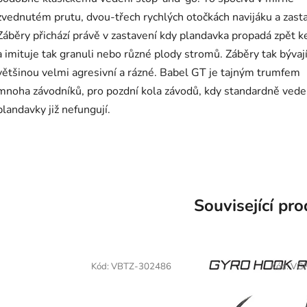
zvednutém prutu, dvou-třech rychlých otočkách navijáku a zasta
Záběry přichází právě v zastavení kdy plandavka propadá zpět k
a imituje tak granuli nebo různé plody stromů. Záběry tak bývaj
většinou velmi agresivní a rázné. Babel GT je tajným trumfem
mnoha závodníků, pro pozdní kola závodů, kdy standardně ved
plandavky již nefungují.
Související pr
Kód:
VBTZ-302486
Kód:
VG