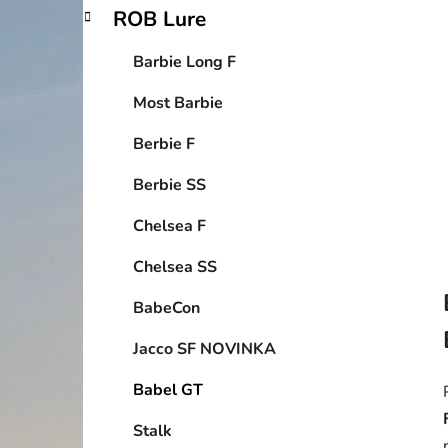
p
ROB Lure
a
n
Barbie Long F
e
Most Barbie
l
Berbie F
Berbie SS
Chelsea F
Chelsea SS
BabeCon
Jacco SF NOVINKA
Babel GT
Stalk