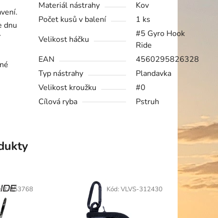
Materiál nástrahy
Kov
vení.
Počet kusů v balení
1 ks
e dnu
#5 Gyro Hook
í
Velikost háčku
Ride
EAN
4560295826328
ené
Typ nástrahy
Plandavka
Velikost kroužku
#0
Cílová ryba
Pstruh
odukty
HR-953768
Kód:
VLVS-312430