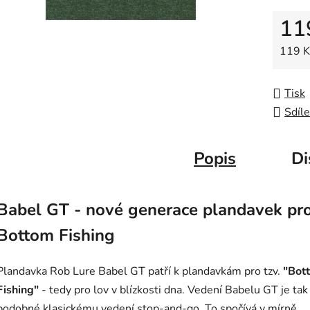
z
11
5
hvězdič
Měrná
119 Kč
Tisk
Sdíle
Popis
Di
Babel GT - nové generace plandavek pr
Bottom Fishing
Plandavka Rob Lure Babel GT patří k plandavkám pro tzv.
"Bot
Fishing"
- tedy pro lov v blízkosti dna. Vedení Babelu GT je tak
podobné klasickému vedení stop-and-go. To spočívá v mírně