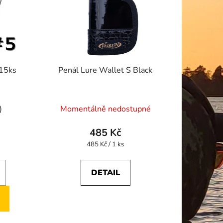
 15ks
Penál Lure Wallet S Black
)
Momentálně nedostupné
485 Kč
Měrná
485 Kč / 1 ks
cena:
DETAIL