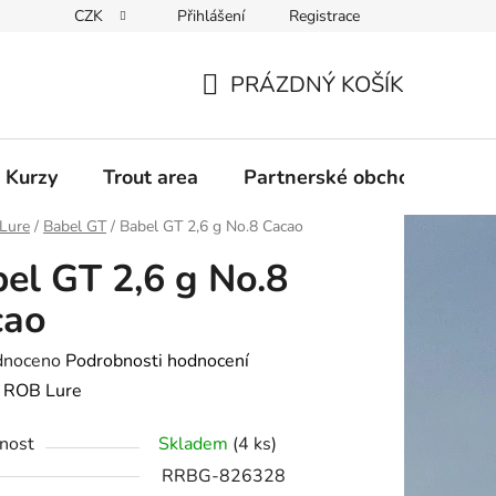
CZK
Přihlášení
Registrace
PRÁZDNÝ KOŠÍK
NÁKUPNÍ
KOŠÍK
 Kurzy
Trout area
Partnerské obchody
Lure
/
Babel GT
/
Babel GT 2,6 g No.8 Cacao
el GT 2,6 g No.8
cao
né
dnoceno
Podrobnosti hodnocení
ení
:
ROB Lure
tu
nost
Skladem
(4 ks)
RRBG-826328