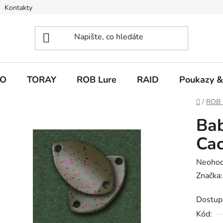
Kontakty
O
TORAY
ROB Lure
RAID
Poukazy &
Domů
/
ROB 
Bab
Ca
Průměr
Neoho
hodnoc
Značka
produk
Dostup
je
Kód:
0,0