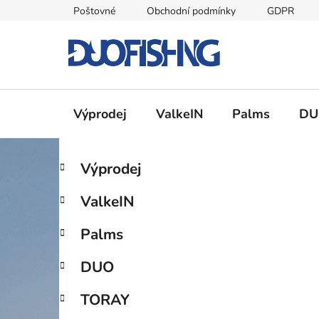
Přejít
Poštovné
Obchodní podmínky
GDPR
na
obsah
Výprodej
ValkeIN
Palms
DU
P
K
Přeskočit
Výprodej
a
kategorie
o
t
s
ValkeIN
e
t
g
r
Palms
o
a
r
DUO
i
n
e
n
TORAY
í