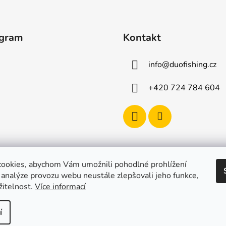
agram
Kontakt
info
@
duofishing.cz
+420 724 784 604
ookies, abychom Vám umožnili pohodlné prohlížení
 analýze provozu webu neustále zlepšovali jeho funkce,
žitelnost.
Více informací
í
razena.
Upravit nastavení cookies