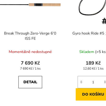
Break Through Zero-Verge 6'0
Gyro hook Ride #5
ISS FE
Momentálně nedostupné
Skladem
(>5 ks
7 690 Kč
189 Kč
Měrná
Měrná
7 690 Kč / 1 ks
12,60 Kč / 1 ks
cena:
cena:
DETAIL
DO KOŠÍKU