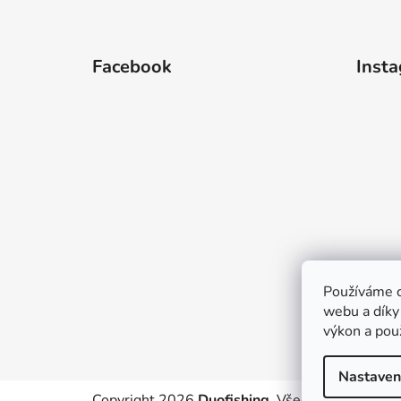
Z
á
Facebook
Inst
p
a
t
í
Používáme c
webu a díky
výkon a pou
Nastaven
Copyright 2026
Duofishing
. Všechna práva vyh