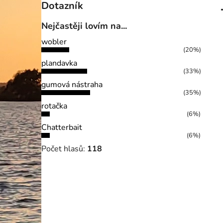
Dotazník
Nejčastěji lovím na...
wobler
(20%)
plandavka
(33%)
gumová nástraha
(35%)
rotačka
(6%)
Chatterbait
(6%)
Počet hlasů:
118