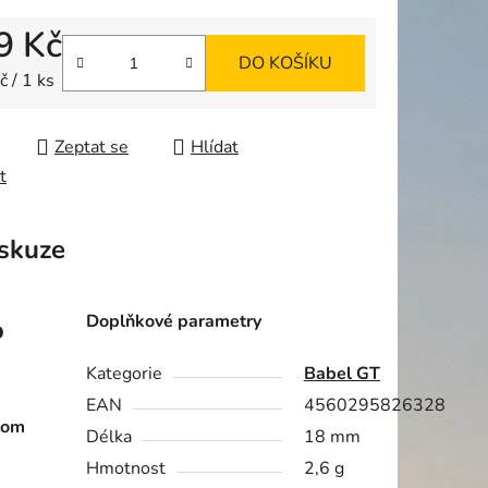
9 Kč
DO KOŠÍKU
ek.
 cena:
 / 1 ks
Zeptat se
Hlídat
t
skuze
Doplňkové parametry
o
Kategorie
Babel GT
EAN
4560295826328
tom
Délka
18 mm
Hmotnost
2,6 g