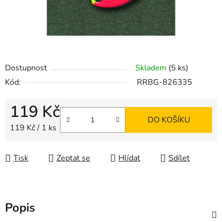
Dostupnost
Skladem
(5 ks)
Kód:
RRBG-826335
119 Kč
DO KOŠÍKU
Měrná cena:
119 Kč / 1 ks
Tisk
Zeptat se
Hlídat
Sdílet
Popis