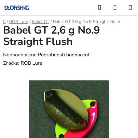
Přejít
Hledat
NÁKUP
na
KOŠÍK
obsah
Domů
/
ROB Lure
/
Babel GT
/
Babel GT 2,6 g No.9 Straight Flush
Babel GT 2,6 g No.9
Straight Flush
Průměrné
Neohodnoceno
Podrobnosti hodnocení
hodnocení
Značka:
ROB Lure
produktu
je
0,0
z
5
hvězdiček.