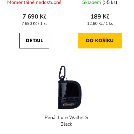
Momentálně nedostupné
Skladem
(>5 ks)
7 690 Kč
189 Kč
Měrná
Měrná
7 690 Kč / 1 ks
12,60 Kč / 1 ks
cena:
cena:
DETAIL
DO KOŠÍKU
Penál Lure Wallet S
Black