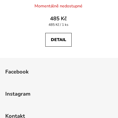
Momentálně nedostupné
485 Kč
Měrná
485 Kč / 1 ks
cena:
DETAIL
Z
á
Facebook
p
a
t
Instagram
í
Kontakt