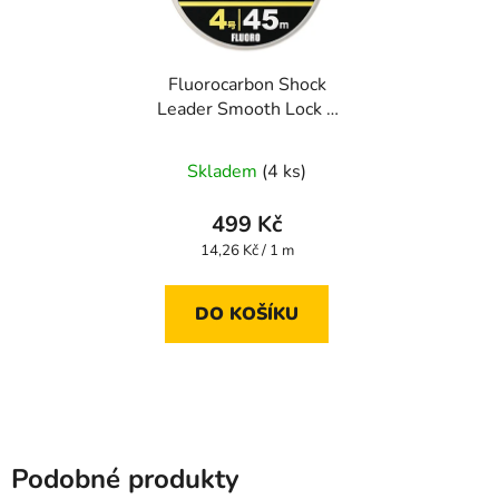
Fluorocarbon Shock
Leader Smooth Lock +
35 m 0,405 mm
Skladem
(4 ks)
499 Kč
Měrná
14,26 Kč / 1 m
cena:
DO KOŠÍKU
Podobné produkty