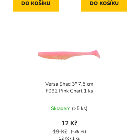
DO KOŠÍKU
DO KOŠÍKU
Versa Shad 3" 7,5 cm
F092 Pink Chart 1 ks
Skladem
(>5 ks)
12 Kč
19 Kč
(–36 %)
Měrná
12 Kč / 1 ks