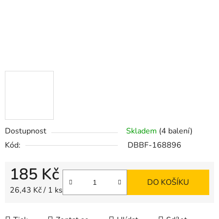
Dostupnost
Skladem
(4 balení)
Kód:
DBBF-168896
185 Kč
DO KOŠÍKU
Měrná cena:
26,43 Kč / 1 ks