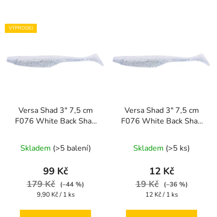
VÝPRODEJ
Versa Shad 3" 7,5 cm
Versa Shad 3" 7,5 cm
F076 White Back Shad
F076 White Back Shad
10 ks
1 ks
Skladem
(>5 balení)
Skladem
(>5 ks)
99 Kč
12 Kč
179 Kč
19 Kč
(–44 %)
(–36 %)
Měrná
Měrná
9,90 Kč / 1 ks
12 Kč / 1 ks
cena:
cena: