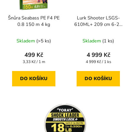
Šnůra Seabass PE F4 PE
Lurk Shooter LSGS-
0.8 150 m 4 kg
610ML+ 209 cm 6-20
g
Skladem
(>5 ks)
Skladem
(1 ks)
499 Kč
4 999 Kč
Měrná
Měrná
3,33 Kč / 1 m
4 999 Kč / 1 ks
cena:
cena:
DO KOŠÍKU
DO KOŠÍKU