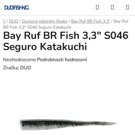
Přejít
Hledat
NÁKUP
na
KOŠÍK
obsah
Domů
/
DUO
/
Gumové nástrahy Realis
/
Bay Ruf BR Fish 3,3"
/
Bay Ruf
BR Fish 3,3" S046 Seguro Katakuchi
Bay Ruf BR Fish 3,3" S046
Seguro Katakuchi
Průměrné
Neohodnoceno
Podrobnosti hodnocení
hodnocení
Značka:
DUO
produktu
je
0,0
z
5
hvězdiček.