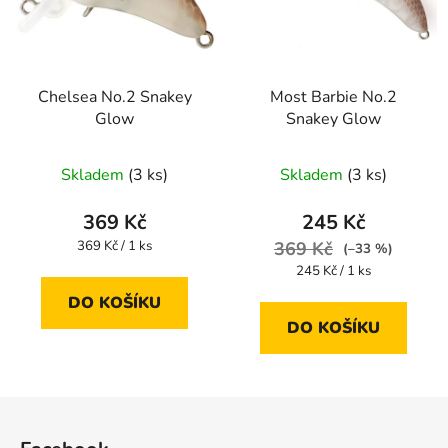
Chelsea No.2 Snakey
Most Barbie No.2
Glow
Snakey Glow
Skladem
(3 ks)
Skladem
(3 ks)
369 Kč
245 Kč
Měrná
369 Kč / 1 ks
369 Kč
(–33 %)
cena:
Měrná
245 Kč / 1 ks
cena:
DO KOŠÍKU
DO KOŠÍKU
Z
á