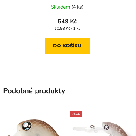
Skladem
(4 ks)
549 Kč
Měrná
10,98 Kč / 1 ks
cena:
DO KOŠÍKU
Podobné produkty
AKCE