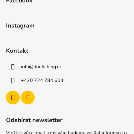
Facebook
p
a
t
Instagram
í
Kontakt
info
@
duofishing.cz
+420 724 784 604
Odebírat newsletter
Vložte svůj e-mail a my vám budeme zasílat informace o