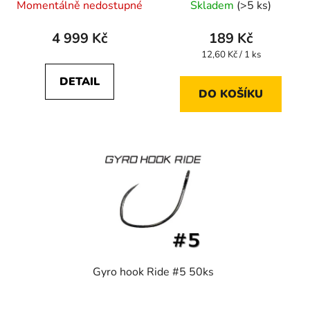
Momentálně nedostupné
Skladem
(>5 ks)
4 999 Kč
189 Kč
Měrná
12,60 Kč / 1 ks
cena:
DETAIL
DO KOŠÍKU
Gyro hook Ride #5 50ks