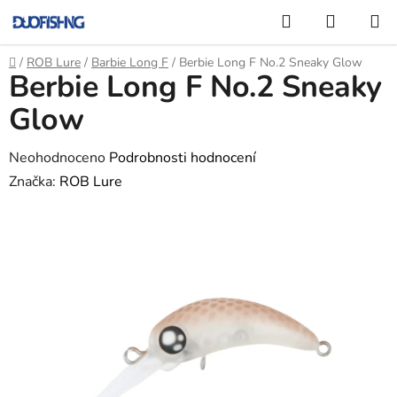
Přejít
Hledat
NÁKUP
na
KOŠÍK
obsah
Domů
/
ROB Lure
/
Barbie Long F
/
Berbie Long F No.2 Sneaky Glow
Berbie Long F No.2 Sneaky
Glow
Průměrné
Neohodnoceno
Podrobnosti hodnocení
hodnocení
Značka:
ROB Lure
produktu
je
0,0
z
5
hvězdiček.