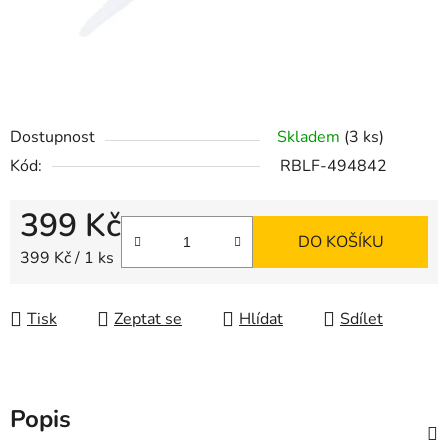
Dostupnost
Skladem
(3 ks)
Kód:
RBLF-494842
399 Kč
DO KOŠÍKU
Měrná cena:
399 Kč / 1 ks
Tisk
Zeptat se
Hlídat
Sdílet
Popis