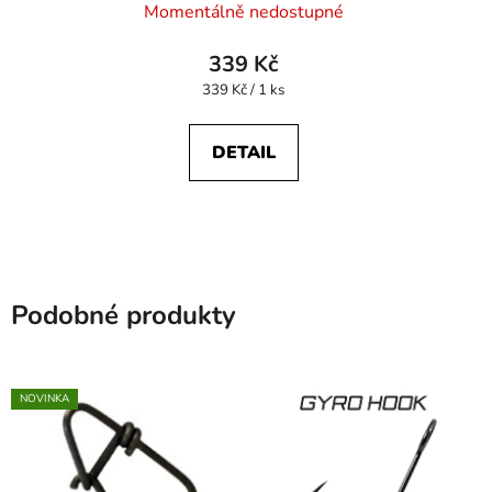
Momentálně nedostupné
339 Kč
Měrná
339 Kč / 1 ks
cena:
DETAIL
Podobné produkty
NOVINKA