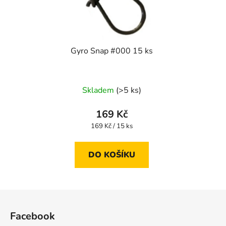
Gyro Snap #000 15 ks
Skladem
(>5 ks)
169 Kč
Měrná
169 Kč / 15 ks
cena:
DO KOŠÍKU
Z
á
Facebook
p