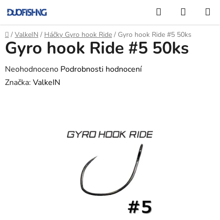
Přejít
Hledat
NÁKUP
na
KOŠÍK
obsah
Domů
/
ValkeIN
/
Háčky Gyro hook Ride
/
Gyro hook Ride #5 50ks
Gyro hook Ride #5 50ks
Průměrné
Neohodnoceno
Podrobnosti hodnocení
hodnocení
Značka:
ValkeIN
produktu
je
0,0
z
5
hvězdiček.