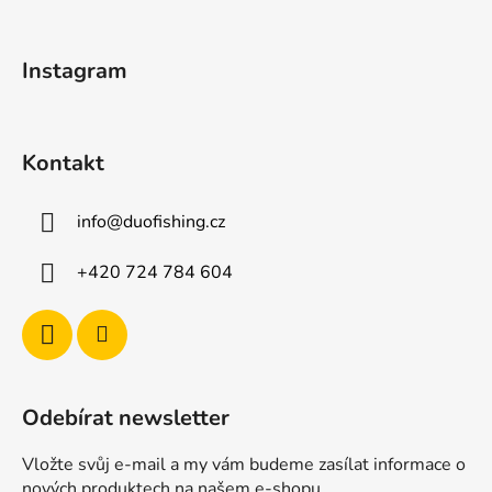
a
t
Instagram
í
Kontakt
info
@
duofishing.cz
+420 724 784 604
Odebírat newsletter
Vložte svůj e-mail a my vám budeme zasílat informace o
nových produktech na našem e-shopu.