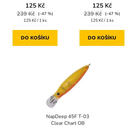
125 Kč
125 Kč
239 Kč
239 Kč
(–47 %)
(–47 %)
Měrná
Měrná
125 Kč / 1 ks
125 Kč / 1 ks
cena:
cena:
DO KOŠÍKU
DO KOŠÍKU
NapDeep 45F T-03
Clear Chart OB