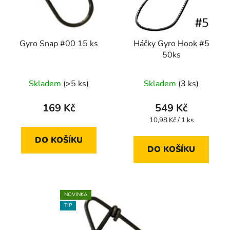
Gyro Snap #00 15 ks
Háčky Gyro Hook #5
50ks
Skladem
(>5 ks)
Skladem
(3 ks)
169 Kč
549 Kč
Měrná
10,98 Kč / 1 ks
cena:
DO KOŠÍKU
DO KOŠÍKU
NOVINKA
TIP