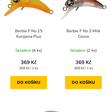
Berbie F No.15
Berbie F No.3 Milk
Kuripena Plus
Cocoa
Skladem
(4 ks)
Skladem
(2 ks)
369 Kč
369 Kč
Měrná
Měrná
369 Kč / 1 ks
369 Kč / 1 ks
cena:
cena:
DO KOŠÍKU
DO KOŠÍKU