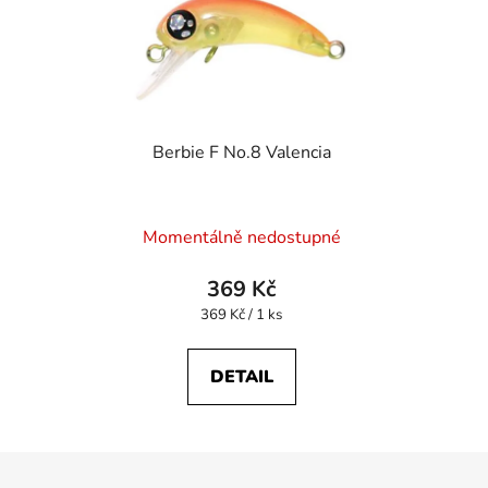
Berbie F No.8 Valencia
Momentálně nedostupné
369 Kč
Měrná
369 Kč / 1 ks
cena:
DETAIL
Z