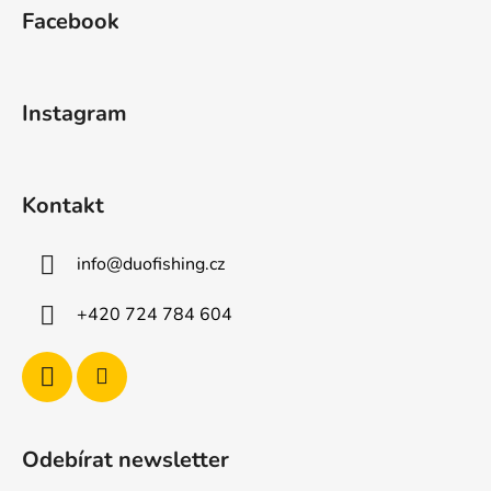
á
Facebook
p
a
t
Instagram
í
Kontakt
info
@
duofishing.cz
+420 724 784 604
Odebírat newsletter