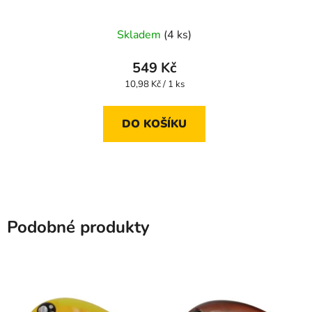
Skladem
(4 ks)
549 Kč
Měrná
10,98 Kč / 1 ks
cena:
DO KOŠÍKU
Podobné produkty