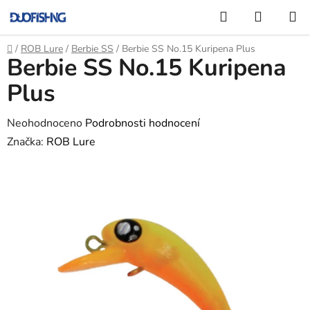
Přejít
Hledat
NÁKUP
na
KOŠÍK
obsah
Domů
/
ROB Lure
/
Berbie SS
/
Berbie SS No.15 Kuripena Plus
Berbie SS No.15 Kuripena
Plus
Průměrné
Neohodnoceno
Podrobnosti hodnocení
hodnocení
Značka:
ROB Lure
produktu
je
0,0
z
5
hvězdiček.