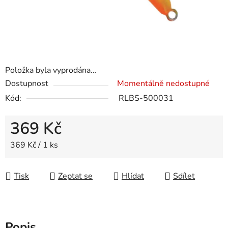
Položka byla vyprodána…
Dostupnost
Momentálně nedostupné
Kód:
RLBS-500031
369 Kč
Měrná cena:
369 Kč / 1 ks
Tisk
Zeptat se
Hlídat
Sdílet
Popis