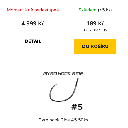
Momentálně nedostupné
Skladem
(>5 ks)
4 999 Kč
189 Kč
Měrná
12,60 Kč / 1 ks
cena:
DETAIL
DO KOŠÍKU
Gyro hook Ride #5 50ks