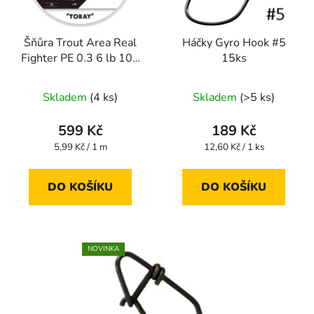
Šňůra Trout Area Real
Háčky Gyro Hook #5
Fighter PE 0.3 6 lb 100
15ks
m
Skladem
(4 ks)
Skladem
(>5 ks)
599 Kč
189 Kč
Měrná
Měrná
5,99 Kč / 1 m
12,60 Kč / 1 ks
cena:
cena:
DO KOŠÍKU
DO KOŠÍKU
NOVINKA