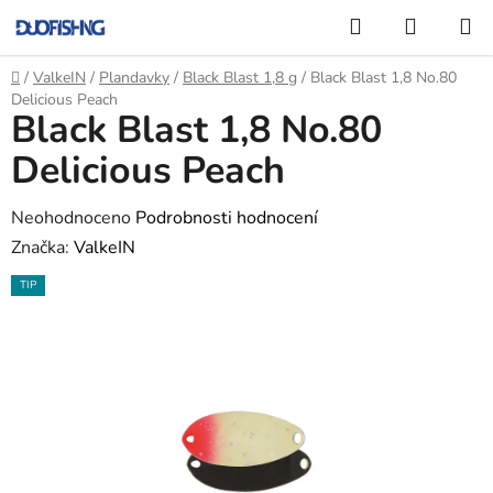
Přejít
Hledat
NÁKUP
na
KOŠÍK
obsah
Domů
/
ValkeIN
/
Plandavky
/
Black Blast 1,8 g
/
Black Blast 1,8 No.80
Delicious Peach
Black Blast 1,8 No.80
Delicious Peach
Průměrné
Neohodnoceno
Podrobnosti hodnocení
hodnocení
Značka:
ValkeIN
produktu
TIP
je
0,0
z
5
hvězdiček.