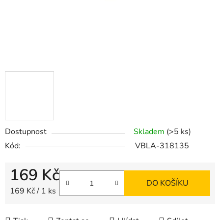
Dostupnost
Skladem
(>5 ks)
Kód:
VBLA-318135
169 Kč
DO KOŠÍKU
Měrná cena:
169 Kč / 1 ks