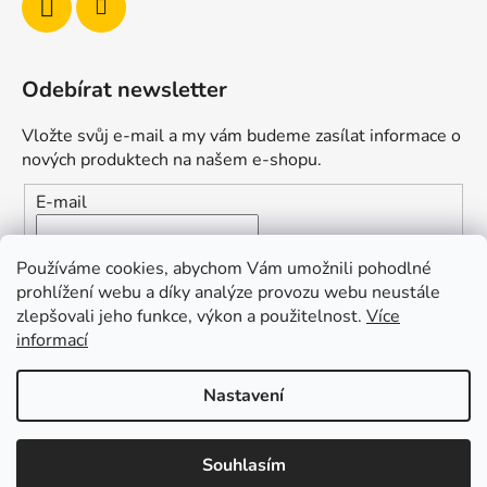
Odebírat newsletter
Vložte svůj e-mail a my vám budeme zasílat informace o
nových produktech na našem e-shopu.
E-mail
Vložením e-mailu souhlasíte s
podmínkami ochrany
Používáme cookies, abychom Vám umožnili pohodlné
osobních údajů
prohlížení webu a díky analýze provozu webu neustále
zlepšovali jeho funkce, výkon a použitelnost.
Více
PŘIHLÁSIT SE
informací
Nastavení
Vytvořil Shoptet
Souhlasím
Copyright 2026
Duofishing
. Všechna práva vyhrazena.