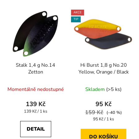
AKCE
TIP
Stalk 1,4 g No.14
Hi Burst 1,8 g No.20
Zetton
Yellow, Orange / Black
Momentálně nedostupné
Skladem
(>5 ks)
139 Kč
95 Kč
Měrná
139 Kč / 1 ks
159 Kč
(–40 %)
cena:
Měrná
95 Kč / 1 ks
cena:
DETAIL
DO KOŠÍKU