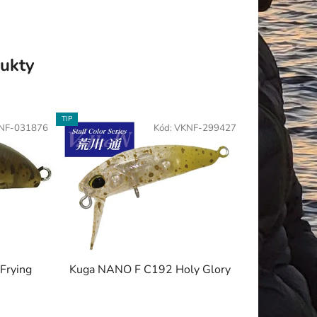
ukty
TIP
NF-031876
Kód:
VKNF-299427
Frying
Kuga NANO F C192 Holy Glory