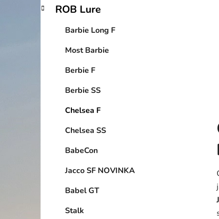
p
ROB Lure
a
n
Barbie Long F
e
Most Barbie
l
Berbie F
Berbie SS
Chelsea F
Chelsea SS
BabeCon
Jacco SF NOVINKA
Babel GT
Stalk