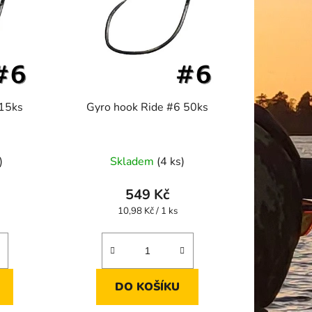
 15ks
Gyro hook Ride #6 50ks
)
Skladem
(4 ks)
549 Kč
Měrná
10,98 Kč / 1 ks
cena:
DO KOŠÍKU