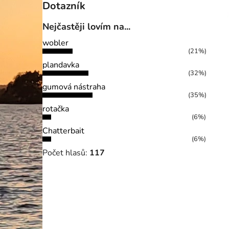
Dotazník
Nejčastěji lovím na...
wobler
(21%)
plandavka
(32%)
gumová nástraha
(35%)
rotačka
(6%)
Chatterbait
(6%)
Počet hlasů:
117