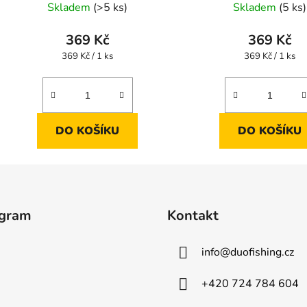
Skladem
(>5 ks)
Skladem
(5 ks)
369 Kč
369 Kč
Měrná
Měrná
369 Kč / 1 ks
369 Kč / 1 ks
cena:
cena:
DO KOŠÍKU
DO KOŠÍKU
agram
Kontakt
info
@
duofishing.cz
+420 724 784 604