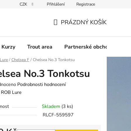
CZK
Přihlášení
Registrace
PRÁZDNÝ KOŠÍK
NÁKUPNÍ
KOŠÍK
 Kurzy
Trout area
Partnerské obchody
Lure
/
Chelsea F
/
Chelsea No.3 Tonkotsu
lsea No.3 Tonkotsu
né
dnoceno
Podrobnosti hodnocení
ení
:
ROB Lure
tu
nost
Skladem
(3 ks)
RLCF-559597