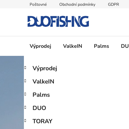
Přejít
Poštovné
Obchodní podmínky
GDPR
na
obsah
Výprodej
ValkeIN
Palms
DU
P
K
Přeskočit
Výprodej
a
kategorie
o
t
s
ValkeIN
e
t
g
r
Palms
o
a
r
DUO
i
n
e
n
TORAY
í