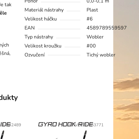
Ponor
0,0-0,1 m
Je tak
Materiál nástrahy
Plast
ěle
Velikost háčku
#6
EAN
4589789559597
Typ nástrahy
Wobler
ných
Velikost kroužku
#00
ěšná,
Ozvučení
Tichý wobler
odukty
HR-942489
Kód:
VGHR-953771