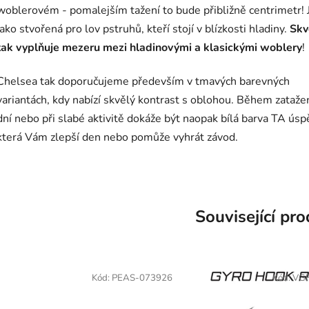
woblerovém - pomalejším tažení to bude přibližně centrimetr! 
jako stvořená pro lov pstruhů, kteří stojí v blízkosti hladiny.
Skv
tak vyplňuje mezeru mezi hladinovými a klasickými woblery
!
Chelsea tak doporučujeme především v tmavých barevných
variantách, kdy nabízí skvělý kontrast s oblohou. Během zataže
dní nebo při slabé aktivitě dokáže být naopak bílá barva TA úsp
která Vám zlepší den nebo pomůže vyhrát závod.
Související pr
Kód:
PEAS-073926
Kód:
VG