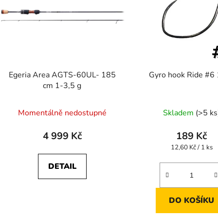
Egeria Area AGTS-60UL- 185
Gyro hook Ride #6
cm 1-3,5 g
Momentálně nedostupné
Skladem
(>5 ks
4 999 Kč
189 Kč
Měrná
12,60 Kč / 1 ks
cena:
DETAIL
DO KOŠÍKU