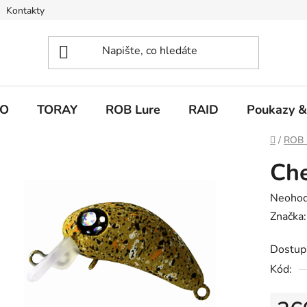
Kontakty
O
TORAY
ROB Lure
RAID
Poukazy &
Domů
/
ROB 
Che
Průměr
Neoho
hodnoc
Značka
produk
Dostup
je
Kód:
0,0
z