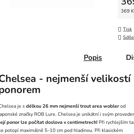
36
5
hvězdič
Měrná
369 Kč
Tisk
Sdíle
Popis
Di
Chelsea - nejmenší velikostí 
ponorem
Chelsea je s
délkou 26 mm nejmenší trout area wobler
od
japonské značky ROB Lure. Chelsea je unikátní i svým provede
Její ponor lze počítat doslova v centimetrech!
Při rychlejším ta
se potopí maximálně 5-10 cm pod hladinou. Při klasickém