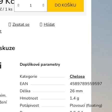
9 Kč
DO KOŠÍKU
ek.
 cena:
 / 1 ks
Zeptat se
Hlídat
t
skuze
i
Doplňkové parametry
Kategorie
Chelsea
EAN
4589789559597
Délka
26 mm
ním.
Hmotnost
1,4 g
žení
Potápivost
Plovoucí (floating)