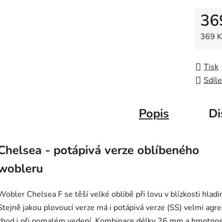
z
36
5
hvězdič
Měrná
369 Kč
Tisk
Sdíle
Popis
Di
Chelsea - potápivá verze oblíbeného
wobleru
Wobler Chelsea F se těší velké oblibě při lovu v blízkosti hladi
Stejně jakou plovoucí verze má i potápivá verze (SS) velmi agre
chod i při pomalém vedení. Kombinace délky 26 mm a hmotnos