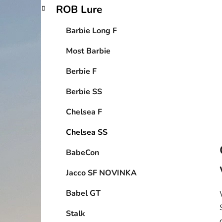
p
ROB Lure
a
n
Barbie Long F
e
Most Barbie
l
Berbie F
Berbie SS
Chelsea F
Chelsea SS
BabeCon
Jacco SF NOVINKA
Babel GT
Stalk