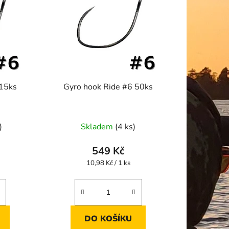
 15ks
Gyro hook Ride #6 50ks
)
Skladem
(4 ks)
549 Kč
Měrná
10,98 Kč / 1 ks
cena:
DO KOŠÍKU