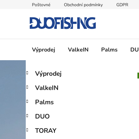
Přejít
Poštovné
Obchodní podmínky
GDPR
na
obsah
Výprodej
ValkeIN
Palms
DU
P
K
Přeskočit
Výprodej
a
kategorie
o
t
s
ValkeIN
e
t
g
r
Palms
o
a
r
DUO
i
n
e
n
TORAY
í