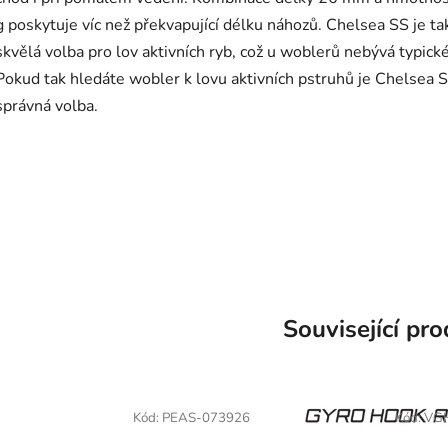
g poskytuje víc než překvapující délku náhozů. Chelsea SS je ta
skvělá volba pro lov aktivních ryb, což u woblerů nebývá typické
Pokud tak hledáte wobler k lovu aktivních pstruhů je Chelsea S
správná volba.
Související pr
Kód:
PEAS-073926
Kód:
VG