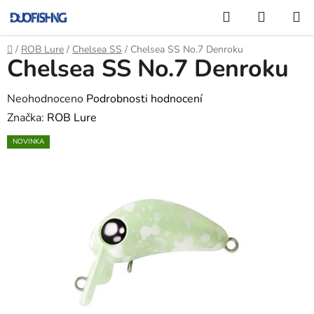
Přejít
Hledat
NÁKUP
na
KOŠÍK
obsah
Domů
/
ROB Lure
/
Chelsea SS
/
Chelsea SS No.7 Denroku
Chelsea SS No.7 Denroku
Průměrné
Neohodnoceno
Podrobnosti hodnocení
hodnocení
Značka:
ROB Lure
produktu
NOVINKA
je
0,0
z
5
hvězdiček.