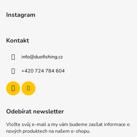
a
t
Instagram
í
Kontakt
info
@
duofishing.cz
+420 724 784 604
Odebírat newsletter
Vložte svůj e-mail a my vám budeme zasílat informace o
nových produktech na našem e-shopu.