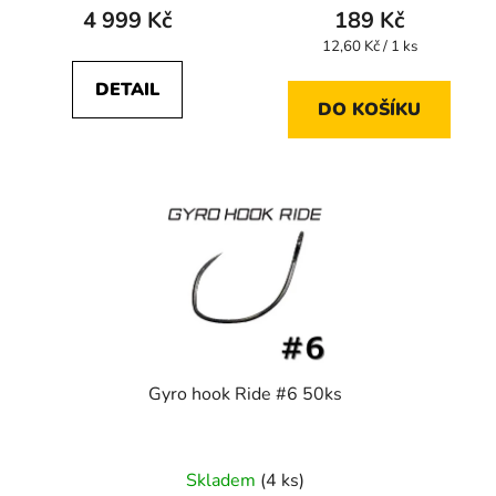
4 999 Kč
189 Kč
Měrná
12,60 Kč / 1 ks
cena:
DETAIL
DO KOŠÍKU
Gyro hook Ride #6 50ks
Skladem
(4 ks)