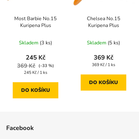
Most Barbie No.15
Chelsea No.15
Kuripena Plus
Kuripena Plus
Skladem
(3 ks)
Skladem
(5 ks)
245 Kč
369 Kč
Měrná
369 Kč
369 Kč / 1 ks
(–33 %)
cena:
Měrná
245 Kč / 1 ks
cena:
DO KOŠÍKU
DO KOŠÍKU
Z
á
Facebook
p