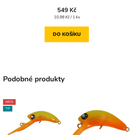
549 Kč
Měrná
10,98 Kč / 1 ks
cena:
DO KOŠÍKU
Podobné produkty
AKCE
TIP