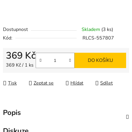
Dostupnost
Skladem
(3 ks)
Kód:
RLCS-557807
369 Kč
DO KOŠÍKU
Měrná cena:
369 Kč / 1 ks
Tisk
Zeptat se
Hlídat
Sdílet
Popis
Diskuze