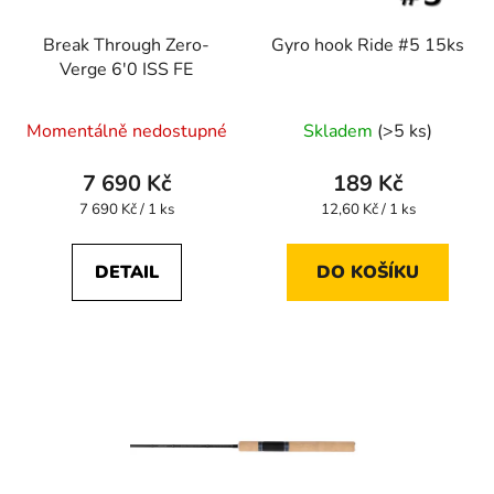
Break Through Zero-
Gyro hook Ride #5 15ks
Verge 6'0 ISS FE
Momentálně nedostupné
Skladem
(>5 ks)
7 690 Kč
189 Kč
Měrná
Měrná
7 690 Kč / 1 ks
12,60 Kč / 1 ks
cena:
cena:
DETAIL
DO KOŠÍKU