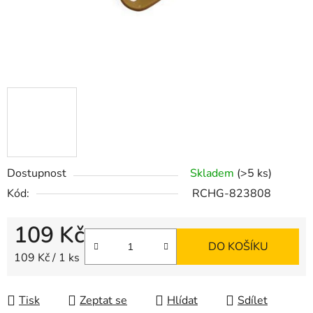
Dostupnost
Skladem
(>5 ks)
Kód:
RCHG-823808
109 Kč
DO KOŠÍKU
Měrná cena:
109 Kč / 1 ks
Tisk
Zeptat se
Hlídat
Sdílet