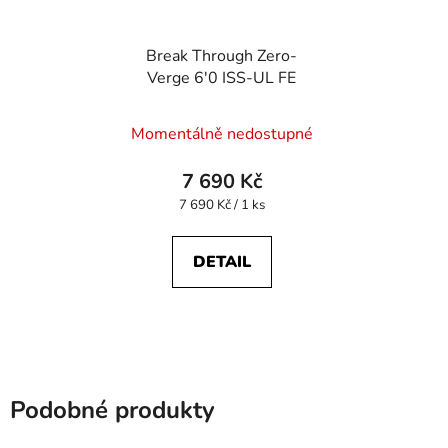
Break Through Zero-
Verge 6'0 ISS-UL FE
Momentálně nedostupné
7 690 Kč
Měrná
7 690 Kč / 1 ks
cena:
DETAIL
Podobné produkty