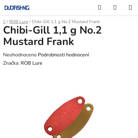
Přejít
Hledat
NÁKUP
na
KOŠÍK
obsah
Domů
/
ROB Lure
/
Chibi-Gill 1,1 g No.2 Mustard Frank
Chibi-Gill 1,1 g No.2
Mustard Frank
Průměrné
Neohodnoceno
Podrobnosti hodnocení
hodnocení
Značka:
ROB Lure
produktu
je
0,0
z
5
hvězdiček.