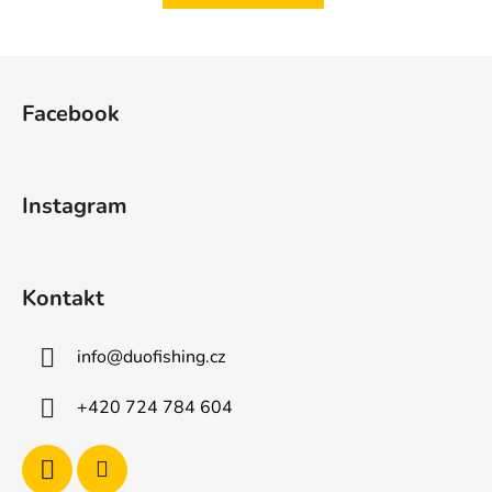
Z
á
Facebook
p
a
t
Instagram
í
Kontakt
info
@
duofishing.cz
+420 724 784 604