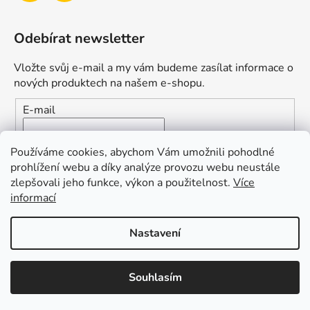
Odebírat newsletter
Vložte svůj e-mail a my vám budeme zasílat informace o
nových produktech na našem e-shopu.
E-mail
Vložením e-mailu souhlasíte s
podmínkami ochrany
Používáme cookies, abychom Vám umožnili pohodlné
osobních údajů
prohlížení webu a díky analýze provozu webu neustále
zlepšovali jeho funkce, výkon a použitelnost.
Více
PŘIHLÁSIT SE
informací
Nastavení
Vytvořil Shoptet
Souhlasím
Copyright 2026
Duofishing
. Všechna práva vyhrazena.
Upravit nastavení cookies