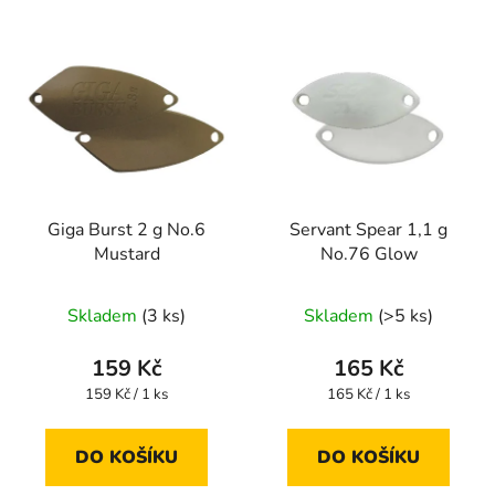
Giga Burst 2 g No.6
Servant Spear 1,1 g
Mustard
No.76 Glow
Skladem
(3 ks)
Skladem
(>5 ks)
159 Kč
165 Kč
Měrná
Měrná
159 Kč / 1 ks
165 Kč / 1 ks
cena:
cena:
DO KOŠÍKU
DO KOŠÍKU