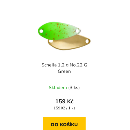
Scheila 1,2 g No.22 G
Green
Skladem
(3 ks)
159 Kč
Měrná
159 Kč / 1 ks
cena:
DO KOŠÍKU