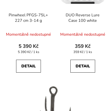
Pinwheel PFGS-75L+
DUO Reverse Lure
227 cm 3-14 g
Case 100 white
Průměrné
Momentálně nedostupné
Momentálně nedostupné
hodnocení
produktu
5 390 Kč
359 Kč
je
Měrná
Měrná
5 390 Kč / 1 ks
359 Kč / 1 ks
cena:
cena:
4,3
z
DETAIL
DETAIL
5
hvězdiček.