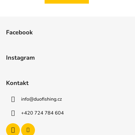
Z
á
Facebook
p
a
t
Instagram
í
Kontakt
info
@
duofishing.cz
+420 724 784 604