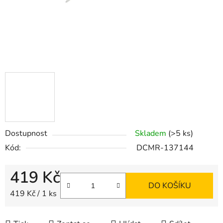
Dostupnost
Skladem
(>5 ks)
Kód:
DCMR-137144
419 Kč
DO KOŠÍKU
Měrná cena:
419 Kč / 1 ks