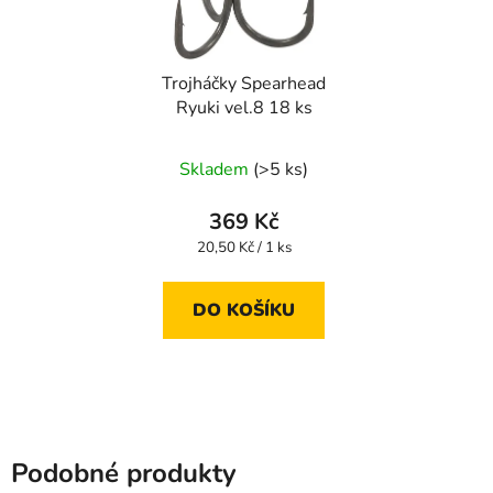
Trojháčky Spearhead
Ryuki vel.8 18 ks
Skladem
(>5 ks)
369 Kč
Měrná
20,50 Kč / 1 ks
cena:
DO KOŠÍKU
Podobné produkty