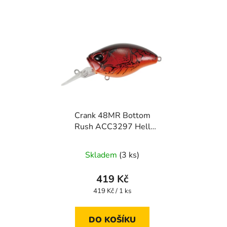
Crank 48MR Bottom
Rush ACC3297 Hell
Craw
Skladem
(3 ks)
419 Kč
Měrná
419 Kč / 1 ks
cena:
DO KOŠÍKU