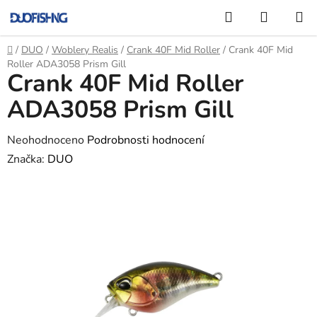
Přejít
Hledat
NÁKUP
na
KOŠÍK
obsah
Domů
/
DUO
/
Woblery Realis
/
Crank 40F Mid Roller
/
Crank 40F Mid
Roller ADA3058 Prism Gill
Crank 40F Mid Roller
ADA3058 Prism Gill
Průměrné
Neohodnoceno
Podrobnosti hodnocení
hodnocení
Značka:
DUO
produktu
je
0,0
z
5
hvězdiček.