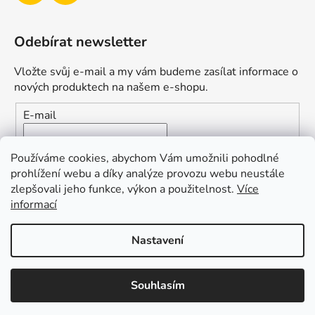
Odebírat newsletter
Vložte svůj e-mail a my vám budeme zasílat informace o
nových produktech na našem e-shopu.
E-mail
Vložením e-mailu souhlasíte s
podmínkami ochrany
Používáme cookies, abychom Vám umožnili pohodlné
osobních údajů
prohlížení webu a díky analýze provozu webu neustále
zlepšovali jeho funkce, výkon a použitelnost.
Více
PŘIHLÁSIT SE
informací
Nastavení
Vytvořil Shoptet
Souhlasím
Copyright 2026
Duofishing
. Všechna práva vyhrazena.
Upravit nastavení cookies