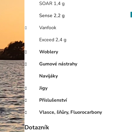
SOAR 1,4 g
Sense 2,2 g
Vanfook
Exceed 2,4 g
Woblery
Gumové nástrahy
Navijáky
Jigy
Příslušenství
Vlasce, šňůry, Fluorocarbony
Dotazník