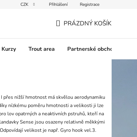
CZK
Přihlášení
Registrace
PRÁZDNÝ KOŠÍK
NÁKUPNÍ
KOŠÍK
 Kurzy
Trout area
Partnerské obchody
y. I přes nižší hmotnost má skvělou aerodynamiku
íky nízkému poměru hmotnosti a velikosti ji lze
ro lov opatrných a neaktivních pstruhů, kteří na
landavky Sense jsou osazeny relativně měkkými
Odpovídají velikost je např. Gyro hook vel.3.