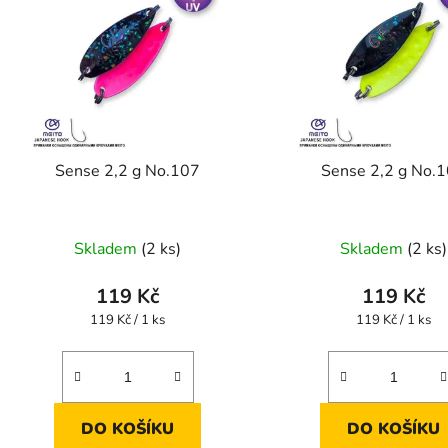
p
s
p
r
o
d
Sense 2,2 g No.107
Sense 2,2 g No.
u
k
t
Skladem
(2 ks)
Skladem
(2 ks)
ů
119 Kč
119 Kč
Měrná
Měrná
119 Kč / 1 ks
119 Kč / 1 ks
cena:
cena:
DO KOŠÍKU
DO KOŠÍKU