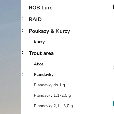
p
ROB Lure
a
n
RAID
e
Poukazy & Kurzy
l
Kurzy
Trout area
Akce
Plandavky
Plandavky do 1 g
Plandavky 1,1-2,0 g
Plandavky 2,1 - 3,0 g