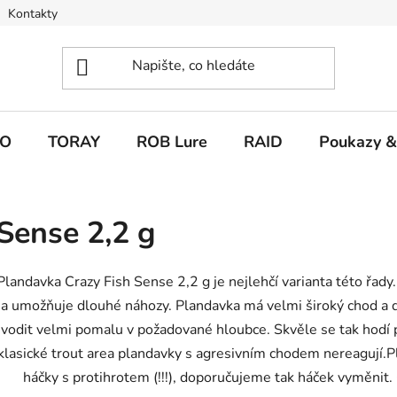
Kontakty
O
TORAY
ROB Lure
RAID
Poukazy &
Sense 2,2 g
Plandavka Crazy Fish Sense 2,2 g je nejlehčí varianta této řad
a umožňuje dlouhé náhozy. Plandavka má velmi široký chod a d
vodit velmi pomalu v požadované hloubce. Skvěle se tak hodí p
klasické trout area plandavky s agresivním chodem nereagují.
P
háčky s protihrotem (!!!), doporučujeme tak háček vyměnit. 