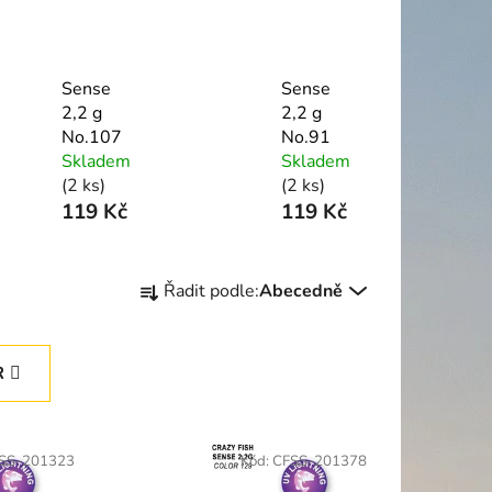
Sense
Sense
2,2 g
2,2 g
No.107
No.91
Skladem
Skladem
(2 ks)
(2 ks)
119 Kč
119 Kč
Ř
Řadit podle:
Abecedně
a
z
e
R
n
í
p
SS-201323
Kód:
CFSS-201378
r