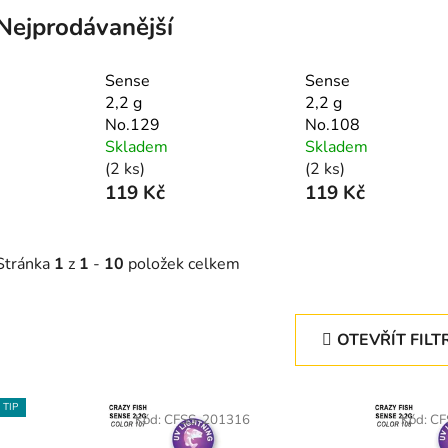
Nejprodávanější
Sense
Sense
2,2 g
2,2 g
No.129
No.108
Skladem
Skladem
(2 ks)
(2 ks)
119 Kč
119 Kč
Stránka
1
z
1
-
10
položek celkem
OTEVŘÍT FILT
V
TIP
ý
Kód:
CFSS-201316
Kód:
CF