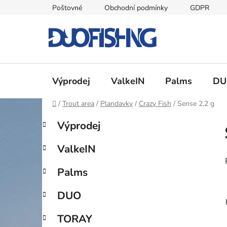
Přejít
Poštovné
Obchodní podmínky
GDPR
na
obsah
Výprodej
ValkeIN
Palms
DU
Domů
/
Trout area
/
Plandavky
/
Crazy Fish
/
Sense 2,2 g
P
K
Přeskočit
Výprodej
a
kategorie
o
t
s
ValkeIN
e
t
g
r
Palms
o
a
r
DUO
i
n
e
n
TORAY
í