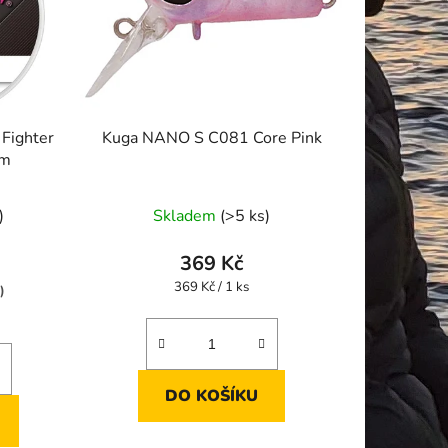
 Fighter
Kuga NANO S C081 Core Pink
 m
Průměrné
)
Skladem
(>5 ks)
hodnocení
produktu
369 Kč
je
Měrná
369 Kč / 1 ks
)
cena:
5,0
z
5
hvězdiček.
DO KOŠÍKU