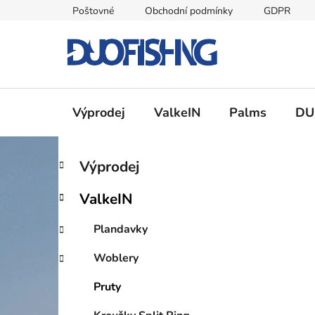
Přejít
Poštovné
Obchodní podmínky
GDPR
na
obsah
Výprodej
ValkeIN
Palms
DU
P
K
Přeskočit
Výprodej
a
kategorie
o
t
s
ValkeIN
e
t
g
r
Plandavky
o
a
r
Woblery
i
n
e
n
Pruty
í