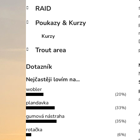
RAID
Poukazy & Kurzy
Kurzy
Trout area
Dotazník
Nejčastěji lovím na...
wobler
(20%)
plandavka
(33%)
gumová nástraha
(35%)
rotačka
(6%)