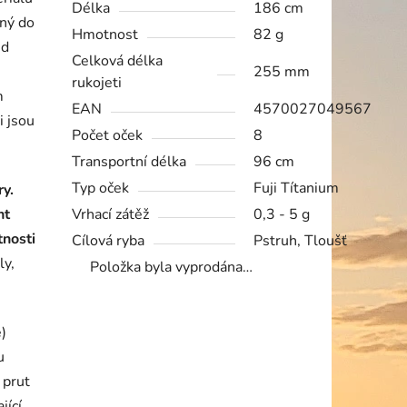
Délka
186 cm
mný do
Hmotnost
82 g
ed
Celková délka
255 mm
rukojeti
m
EAN
4570027049567
i jsou
Počet oček
8
Transportní délka
96 cm
Typ oček
Fuji Títanium
y.
nt
Vrhací zátěž
0,3 - 5 g
tnosti
Cílová ryba
Pstruh, Tloušť
ly,
Položka byla vyprodána…
e)
u
 prut
jící