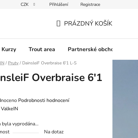
CZK
Přihlášení
Registrace
PRÁZDNÝ KOŠÍK
NÁKUPNÍ
KOŠÍK
 Kurzy
Trout area
Partnerské obchody
eIN
/
Pruty
/
DainsleiF Overbraise 6'1 L-S
nsleiF Overbraise 6'1
né
dnoceno
Podrobnosti hodnocení
ení
:
ValkeIN
tu
a byla vyprodána…
nost
Na dotaz