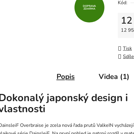
Kód:
z
DOPRAVA
ZDARMA
5
12
hvězdič
Měrná
12 95
Tisk
Sdíle
Popis
Videa (1)
Dokonalý japonský design i
vlastnosti
DainsleiF Overbraise je zcela nová řada prutů ValkeIN vycházejíc
vlajkové série DainsleiF. Na první pohled je patrný rozdíl v mat