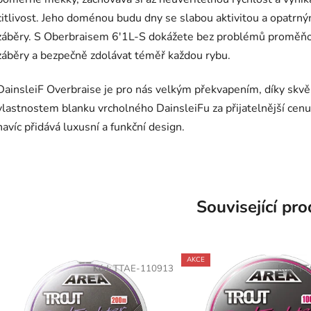
citlivost. Jeho doménou budu dny se slabou aktivitou a opatrný
záběry. S Oberbraisem 6'1L-S dokážete bez problémů proměň
záběry a bezpečně zdolávat téměř každou rybu.
DainsleiF Overbraise je pro nás velkým překvapením, díky skv
vlastnostem blanku vrcholného DainsleiFu za přijatelnější cenu
navíc přidává luxusní a funkční design.
Související pr
AKCE
Kód:
TTAE-110913
Kód:
TT