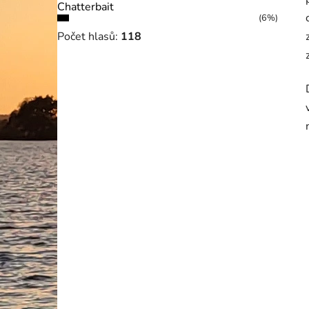
Chatterbait
(6%)
Počet hlasů:
118