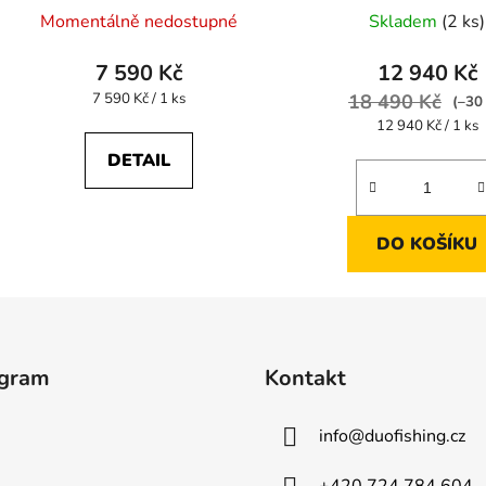
Průměrné
Momentálně nedostupné
Skladem
(2 ks)
hodnocení
produktu
7 590 Kč
12 940 Kč
je
Měrná
7 590 Kč / 1 ks
18 490 Kč
(–30
cena:
5,0
Měrná
12 940 Kč / 1 ks
cena:
z
DETAIL
5
hvězdiček.
DO KOŠÍKU
agram
Kontakt
info
@
duofishing.cz
+420 724 784 604