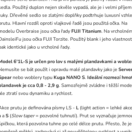
sedla. Použitý duplon nejen skvěle vypadá, ale je i velmi příje
ruky. Dřevěné sedlo se zlatými doplňky podtrhuje luxusní vzhl
prutu. Hlavní rozdíl oproti vlajkové řadě jsou použitá očka. Na
modelu Overbraise jsou očka řady
FUJI Titanium
. Na vrcholné
DainsleiFu jsou očka FUJI Torzite. Použitý blank i jeho vlastnost
pak identické jako u vrcholné řady.
Model
6'1L-S je určen pro lov s malými plandavkami a wobler
Nemusíte se bát použít i opravdu malé plandavky jako je
Serve
Spear
nebo woblery typu
Kuga NANO S
.
Ideální rozmezí hmo
plandavek je cca 0,8 - 2,9 g
. Samozřejmě zvládne i těžší mode
ale ztratí svou dynamiku a rychlost.
Akce prutu je definována písmy LS -
L
(light action = lehké akc
a a
S
(
Slow taper
= pozvolné tuhnutí). Prut se vyznačuje jemno
špičkou, která pozvolna tuhne po celé délce prutu. Přesto, že je
poměrně měkký, zachovává si až neuvěřitelnou rychlost a vynika