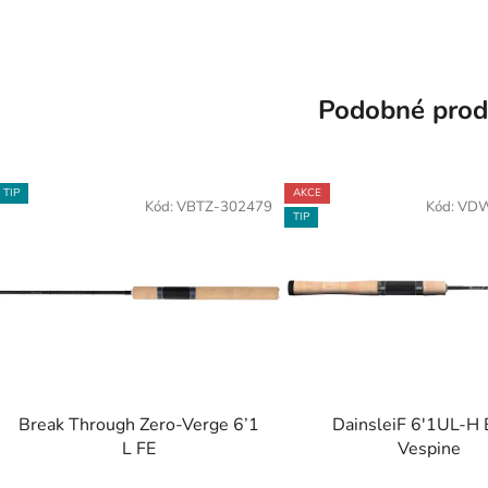
Podobné prod
TIP
AKCE
Kód:
VBTZ-302479
Kód:
VDW
TIP
Break Through Zero-Verge 6’1
DainsleiF 6'1UL-H 
L FE
Vespine