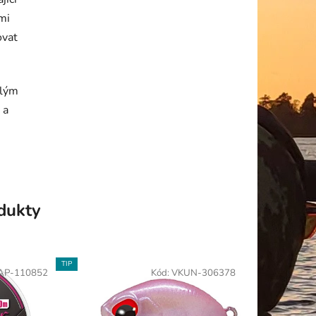
mi
ovat
ělým
 a
odukty
TIP
AP-110852
Kód:
VKUN-306378