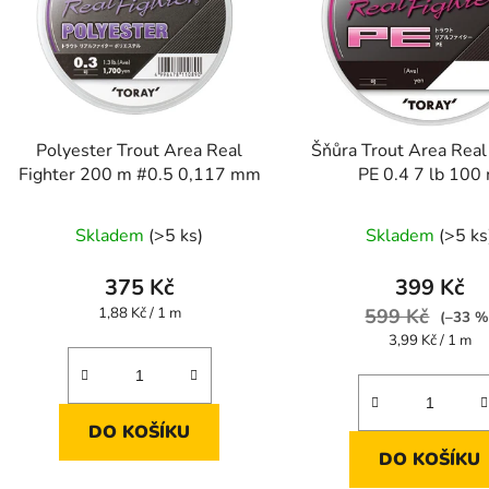
Polyester Trout Area Real
Šňůra Trout Area Real
Fighter 200 m #0.5 0,117 mm
PE 0.4 7 lb 100
Skladem
(>5 ks)
Skladem
(>5 ks
375 Kč
399 Kč
Měrná
1,88 Kč / 1 m
599 Kč
(–33 %
cena:
Měrná
3,99 Kč / 1 m
cena:
DO KOŠÍKU
DO KOŠÍKU