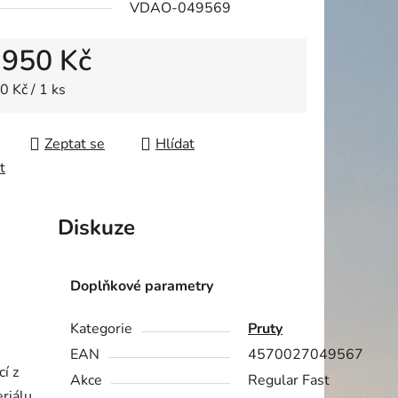
VDAO-049569
 950 Kč
ek.
 cena:
0 Kč / 1 ks
Zeptat se
Hlídat
t
Diskuze
Doplňkové parametry
Kategorie
Pruty
EAN
4570027049567
í z
Akce
Regular Fast
eriálu