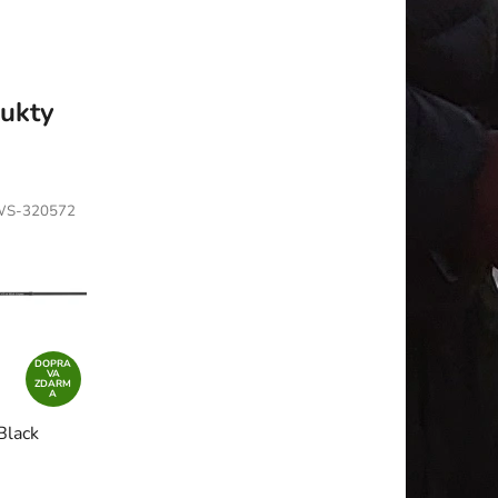
ukty
S-320572
DOPRA
VA
ZDARM
A
Black