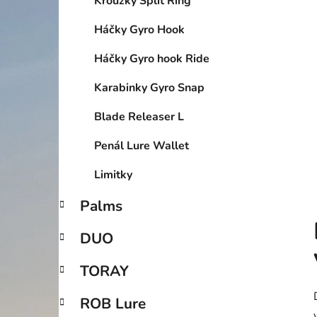
Kroužky Split Ring
p
a
Háčky Gyro Hook
n
Háčky Gyro hook Ride
e
l
Karabinky Gyro Snap
Blade Releaser L
Penál Lure Wallet
Limitky
Palms
DUO
TORAY
ROB Lure