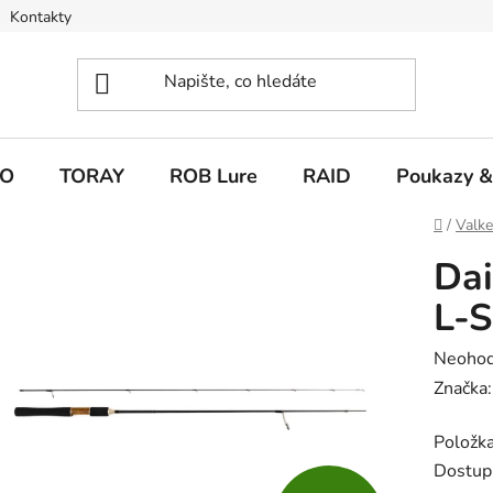
Kontakty
O
TORAY
ROB Lure
RAID
Poukazy &
Domů
/
Valk
Dai
L-S
Průměr
Neoho
hodnoc
Značka
produk
Položk
je
Dostup
0,0