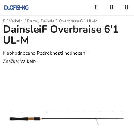
Přejít
Hledat
NÁKUP
na
KOŠÍK
obsah
Domů
/
ValkeIN
/
Pruty
/
DainsleiF Overbraise 6'1 UL-M
DainsleiF Overbraise 6'1
UL-M
Průměrné
Neohodnoceno
Podrobnosti hodnocení
hodnocení
Značka:
ValkeIN
produktu
je
0,0
z
5
hvězdiček.