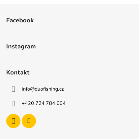
Z
á
Facebook
p
a
t
Instagram
í
Kontakt
info
@
duofishing.cz
+420 724 784 604