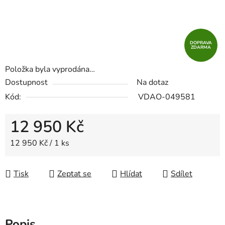
DOPRAVA
ZDARMA
Položka byla vyprodána…
Dostupnost
Na dotaz
Kód:
VDAO-049581
12 950 Kč
Měrná cena:
12 950 Kč / 1 ks
Tisk
Zeptat se
Hlídat
Sdílet
Popis