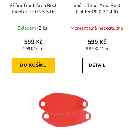
Šňůra Trout Area Real
Šňůra Trout Area Real
Fighter PE 0.25 5 lb
Fighter PE 0.20 4 lb
100 m
100 m
Skladem
(2 ks)
Momentálně nedostupné
599 Kč
599 Kč
Měrná
Měrná
5,99 Kč / 1 m
5,99 Kč / 1 m
cena:
cena:
DO KOŠÍKU
DETAIL