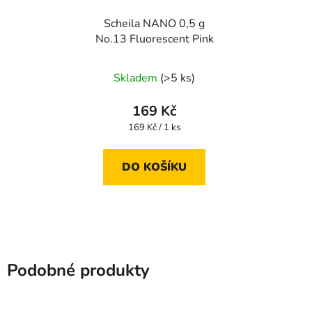
Scheila NANO 0,5 g
No.13 Fluorescent Pink
Skladem
(>5 ks)
169 Kč
Měrná
169 Kč / 1 ks
cena:
DO KOŠÍKU
Podobné produkty