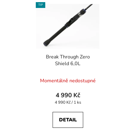
TIP
Break Through Zero
Shield 6,0L
Momentálně nedostupné
4 990 Kč
Měrná
4 990 Kč / 1 ks
cena:
DETAIL