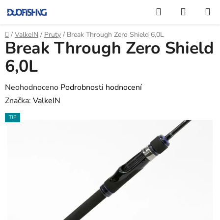
Přejít
Hledat
NÁKUP
na
KOŠÍK
obsah
Domů
/
ValkeIN
/
Pruty
/
Break Through Zero Shield 6,0L
Break Through Zero Shield
6,0L
Průměrné
Neohodnoceno
Podrobnosti hodnocení
hodnocení
Značka:
ValkeIN
produktu
TIP
je
0,0
z
5
hvězdiček.