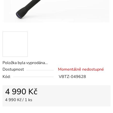
Položka byla vyprodána…
Dostupnost
Momentálně nedostupné
Kód:
VBTZ-049628
4 990 Kč
Měrná cena:
4 990 Kč / 1 ks