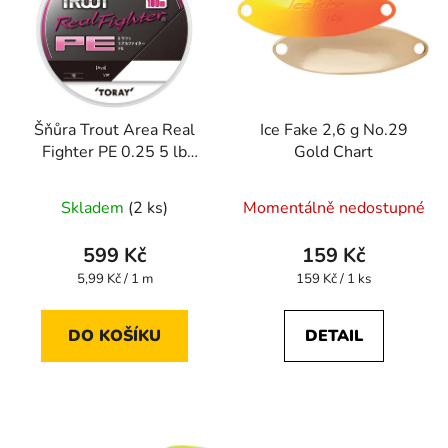
Šňůra Trout Area Real
Ice Fake 2,6 g No.29
Fighter PE 0.25 5 lb
Gold Chart
100 m
Průměrné
Skladem
(2 ks)
Momentálně nedostupné
hodnocení
produktu
599 Kč
159 Kč
je
Měrná
Měrná
5,99 Kč / 1 m
159 Kč / 1 ks
cena:
cena:
5,0
z
DO KOŠÍKU
DETAIL
5
hvězdiček.