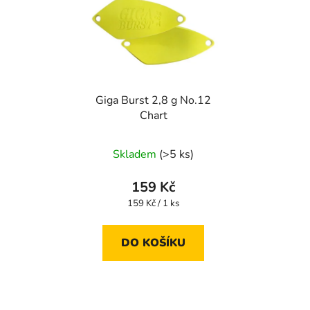
Giga Burst 2,8 g No.12
Chart
Skladem
(>5 ks)
159 Kč
Měrná
159 Kč / 1 ks
cena:
DO KOŠÍKU