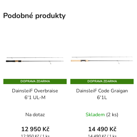
Podobné produkty
DOPRAVA ZDARMA
DOPRAVA ZDARMA
DainsleiF Overbraise
DainsleiF Code Graigan
6'1 UL-M
6'1L
Na dotaz
Skladem
(2 ks)
12 950 Kč
14 490 Kč
Měrná
Měrná
12 950 Kč / 1 ks
14 490 Kč / 1 ks