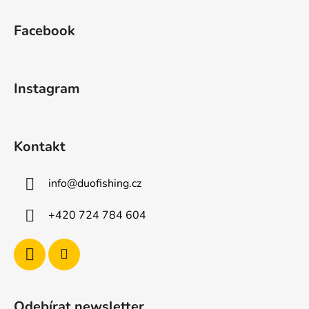
Z
á
Facebook
p
a
t
Instagram
í
Kontakt
info
@
duofishing.cz
+420 724 784 604
Odebírat newsletter