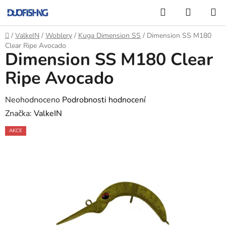
Přejít
Hledat
NÁKUP
na
KOŠÍK
obsah
Domů
/
ValkeIN
/
Woblery
/
Kuga Dimension SS
/
Dimension SS M180
Clear Ripe Avocado
Dimension SS M180 Clear
Ripe Avocado
Průměrné
Neohodnoceno
Podrobnosti hodnocení
hodnocení
Značka:
ValkeIN
produktu
AKCE
je
0,0
z
5
hvězdiček.