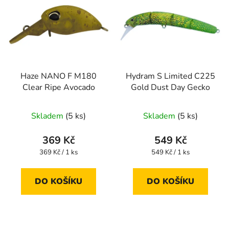
Haze NANO F M180
Hydram S Limited C225
Clear Ripe Avocado
Gold Dust Day Gecko
Skladem
(5 ks)
Skladem
(5 ks)
369 Kč
549 Kč
Měrná
Měrná
369 Kč / 1 ks
549 Kč / 1 ks
cena:
cena:
DO KOŠÍKU
DO KOŠÍKU