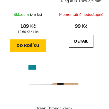
Ring #00 18ks 2,5 mm
Skladem
(>5 ks)
Momentálně nedostupné
189 Kč
99 Kč
Měrná
12,60 Kč / 1 ks
cena:
DETAIL
DO KOŠÍKU
TIP
Break Through Zero-