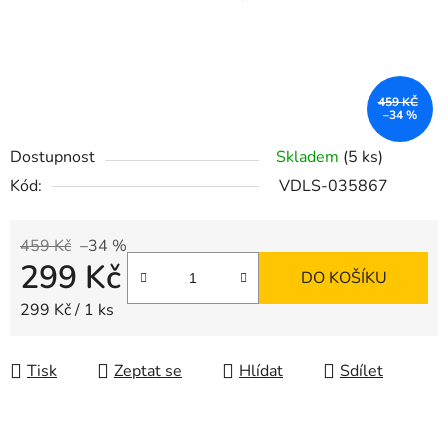
459 KČ
–34 %
Dostupnost
Skladem
(5 ks)
Kód:
VDLS-035867
459 Kč
–34 %
299 Kč
DO KOŠÍKU
Měrná cena:
299 Kč / 1 ks
Tisk
Zeptat se
Hlídat
Sdílet