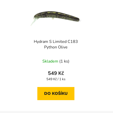
Hydram S Limited C183
Python Olive
Skladem
(1 ks)
549 Kč
Měrná
549 Kč / 1 ks
cena:
DO KOŠÍKU