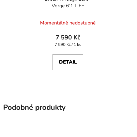
Verge 6’1 L FE
Průměrné
Momentálně nedostupné
hodnocení
produktu
7 590 Kč
je
Měrná
7 590 Kč / 1 ks
cena:
5,0
z
DETAIL
5
hvězdiček.
Podobné produkty