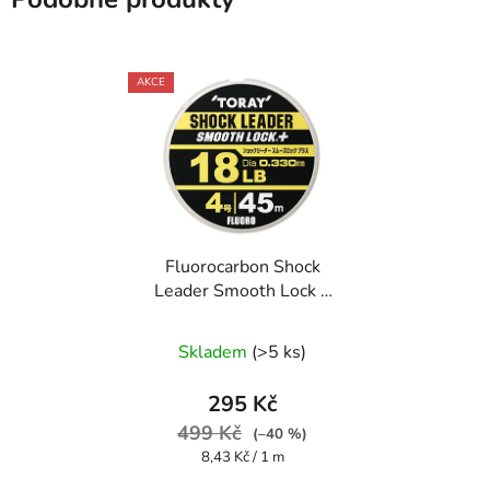
AKCE
Fluorocarbon Shock
Leader Smooth Lock +
35 m 0,470 mm
Skladem
(>5 ks)
295 Kč
499 Kč
(–40 %)
Měrná
8,43 Kč / 1 m
cena: