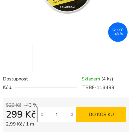
529 KČ
–43 %
Dostupnost
Skladem
(4 ks)
Kód:
TBBF-113488
529 Kč
–43 %
299 Kč
DO KOŠÍKU
Měrná cena:
2,99 Kč / 1 m