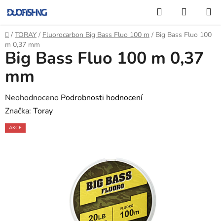
Přejít
Hledat
NÁKUP
na
KOŠÍK
obsah
Domů
/
TORAY
/
Fluorocarbon Big Bass Fluo 100 m
/
Big Bass Fluo 100
m 0,37 mm
Big Bass Fluo 100 m 0,37
mm
Průměrné
Neohodnoceno
Podrobnosti hodnocení
hodnocení
Značka:
Toray
produktu
AKCE
je
0,0
z
5
hvězdiček.