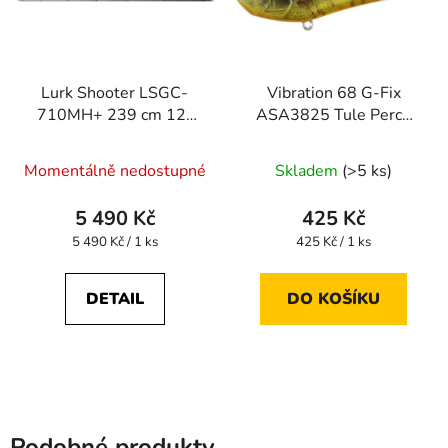
Lurk Shooter LSGC-
Vibration 68 G-Fix
710MH+ 239 cm 12-
ASA3825 Tule Perch
35 g (baitcast)
ND
Momentálně nedostupné
Skladem
(>5 ks)
5 490 Kč
425 Kč
Měrná
Měrná
5 490 Kč / 1 ks
425 Kč / 1 ks
cena:
cena:
DETAIL
DO KOŠÍKU
Podobné produkty