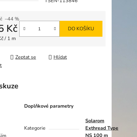
TSEN-113846
č
–44 %
5 Kč
ek.
DO KOŠÍKU
 cena:
Kč / 1 m
Zeptat se
Hlídat
t
skuze
Doplňkové parametry
Solarom
Kategorie
Exthread Type
NS 100 m
ším