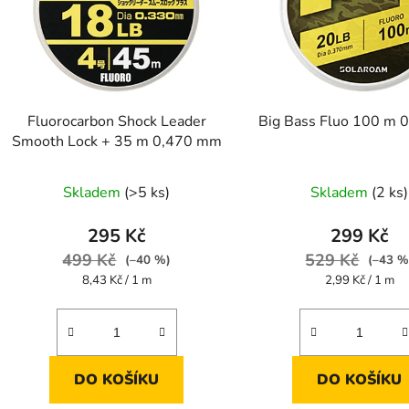
Fluorocarbon Shock Leader
Big Bass Fluo 100 m 
Smooth Lock + 35 m 0,470 mm
Skladem
(>5 ks)
Skladem
(2 ks)
295 Kč
299 Kč
499 Kč
529 Kč
(–40 %)
(–43 %
Měrná
Měrná
8,43 Kč / 1 m
2,99 Kč / 1 m
cena:
cena:
DO KOŠÍKU
DO KOŠÍKU