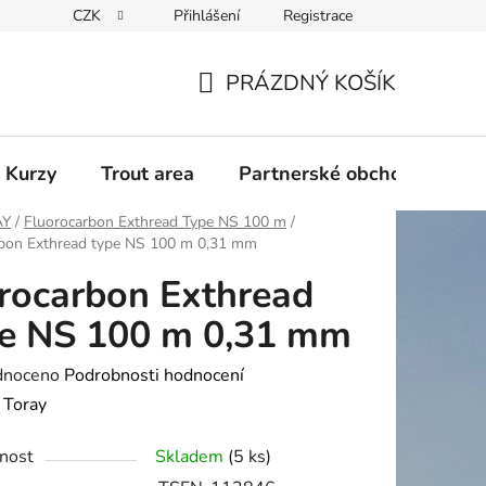
CZK
Přihlášení
Registrace
PRÁZDNÝ KOŠÍK
NÁKUPNÍ
KOŠÍK
 Kurzy
Trout area
Partnerské obchody
AY
/
Fluorocarbon Exthread Type NS 100 m
/
rbon Exthread type NS 100 m 0,31 mm
rocarbon Exthread
e NS 100 m 0,31 mm
né
dnoceno
Podrobnosti hodnocení
ení
:
Toray
tu
nost
Skladem
(5 ks)