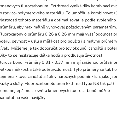
kmenových flurocarbonům. Extrhread vyniká díky kombinaci dv
vrstev co-polymerového materiálu. To umožňuje kombinovat r
vlastnosti tohoto materiálu a optimalizovat je podle zvoleného
průměru, aby maximálně vyhovoval požadovaným parametrům.
Fluorocarony o průměru 0,26 a 0,26 mm mají vyšší odolnost pr
oděru, pevnost v uzlu a měkkost pro použití i s malými průměr
cívek. Můžeme je tak doporučit pro lov okounů, candátů a bole
Díky to se nezkracuje délka hodů a prodlužuje životnost
flurocarbonu. Průměry 0,31 - 0,37 mm mají sníženou průtažnos
velkou měkkost a také oděruvzdornost. Tyto průměry se tak ho
zejména k lovu candátů a štik v náročných podmínkách, jako jso
vázky a skály. Fluorocarbon Solaron Exthread type NS tak patří 
tomu nejlepšímu ze světa kmenových fluorocarbonů můžete
namotat na vaše navijáky!