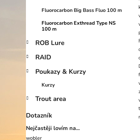
Fluorocarbon Big Bass Fluo 100 m
Fluorocarbon Exthread Type NS
100 m
ROB Lure
RAID
Poukazy & Kurzy
Kurzy
Trout area
Dotazník
Nejčastěji lovím na...
wobler