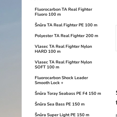
í
p
Fluorocarbon TA Real Fighter
a
Fluoro 100 m
n
Šnůra TA Real Fighter PE 100 m
e
l
Polyester TA Real Fighter 200 m
Vlasec TA Real Fighter Nylon
HARD 100 m
Vlasec TA Real Fighter Nylon
SOFT 100 m
Fluorocarbon Shock Leader
Smooth Lock +
Šnůra Toray Seabass PE F4 150 m
Šnůra Sea Bass PE 150 m
Šnůra Super Light PE 150 m