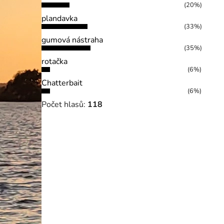
(20%)
plandavka
(33%)
gumová nástraha
(35%)
rotačka
(6%)
Chatterbait
(6%)
Počet hlasů:
118