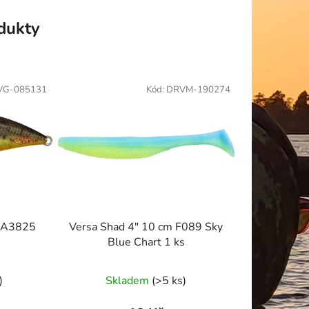
odukty
VG-085131
Kód:
DRVM-190274
ASA3825
Versa Shad 4" 10 cm F089 Sky
Blue Chart 1 ks
)
Skladem
(>5 ks)