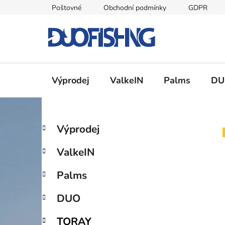
Přejít
Poštovné
Obchodní podmínky
GDPR
na
obsah
Výprodej
ValkeIN
Palms
DU
P
K
Přeskočit
Výprodej
a
kategorie
o
t
s
ValkeIN
e
t
g
r
Palms
o
a
r
DUO
i
n
e
n
TORAY