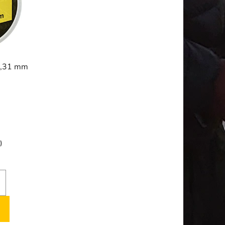
0,31 mm
)