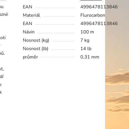
ou
EAN
4996478113846
ůzné
Materiál
Flurocarbon
EAN
4996478113846
Návin
100 m
oti
Nosnost (kg)
7 kg
y
Nosnost (lb)
14 lb
nů.
průměr
0,31 mm
t,
dí
u
k