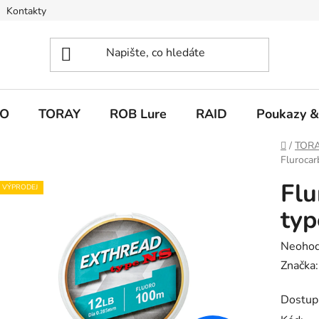
Kontakty
O
TORAY
ROB Lure
RAID
Poukazy &
Domů
/
TOR
Fluroca
Flu
VÝPRODEJ
typ
Průměr
Neoho
hodnoc
Značka
produk
Dostup
je