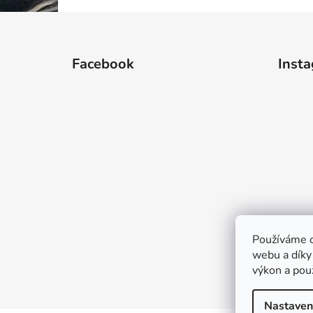
Z
á
Facebook
Inst
p
a
t
í
Používáme c
webu a díky
výkon a pou
Nastaven