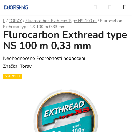
Přejít
Hledat
NÁKUP
na
KOŠÍK
obsah
Domů
/
TORAY
/
Fluorocarbon Exthread Type NS 100 m
/
Flurocarbon
Exthread type NS 100 m 0,33 mm
Flurocarbon Exthread type
NS 100 m 0,33 mm
Průměrné
Neohodnoceno
Podrobnosti hodnocení
hodnocení
Značka:
Toray
produktu
VÝPRODEJ
je
0,0
z
5
hvězdiček.