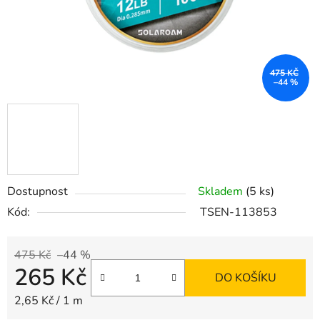
475 KČ
–44 %
Dostupnost
Skladem
(5 ks)
Kód:
TSEN-113853
475 Kč
–44 %
265 Kč
DO KOŠÍKU
Měrná cena:
2,65 Kč / 1 m