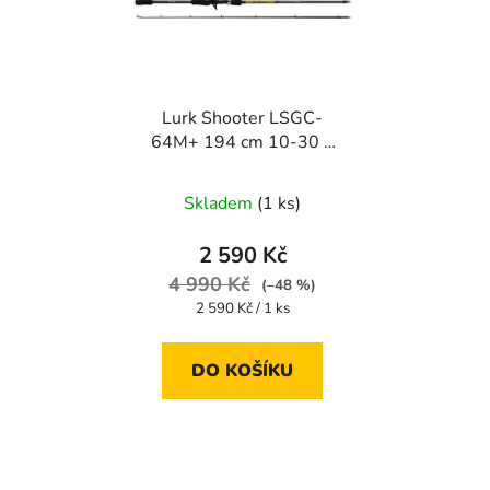
Lurk Shooter LSGC-
64M+ 194 cm 10-30 g
(baitcast)
Skladem
(1 ks)
2 590 Kč
4 990 Kč
(–48 %)
Měrná
2 590 Kč / 1 ks
cena:
DO KOŠÍKU