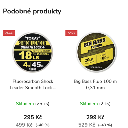
Podobné produkty
AKCE
AKCE
Fluorocarbon Shock
Big Bass Fluo 100 m
Leader Smooth Lock +
0,31 mm
35 m 0,470 mm
Skladem
(>5 ks)
Skladem
(2 ks)
295 Kč
299 Kč
499 Kč
529 Kč
(–40 %)
(–43 %)