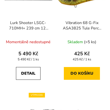
Lurk Shooter LSGC-
Vibration 68 G-Fix
710MH+ 239 cm 12-
ASA3825 Tule Perch
35 g (baitcast)
ND
Momentálně nedostupné
Skladem
(>5 ks)
5 490 Kč
425 Kč
Měrná
Měrná
5 490 Kč / 1 ks
425 Kč / 1 ks
cena:
cena:
DETAIL
DO KOŠÍKU
VÝPRODEJ