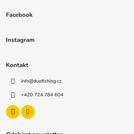
Z
á
Facebook
p
a
t
Instagram
í
Kontakt
info
@
duofishing.cz
+420 724 784 604