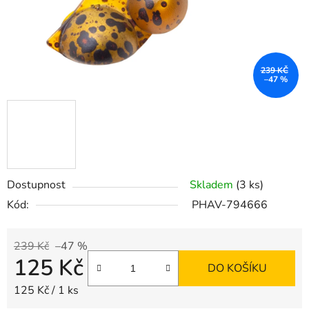
239 KČ
–47 %
Dostupnost
Skladem
(3 ks)
Kód:
PHAV-794666
239 Kč
–47 %
125 Kč
DO KOŠÍKU
Měrná cena:
125 Kč / 1 ks