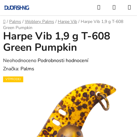
Přejít
Hledat
NÁKUP
na
KOŠÍK
obsah
Domů
/
Palms
/
Woblery Palms
/
Harpe Vib
/
Harpe Vib 1,9 g T-608
Green Pumpkin
Harpe Vib 1,9 g T-608
Green Pumpkin
Průměrné
Neohodnoceno
Podrobnosti hodnocení
hodnocení
Značka:
Palms
produktu
VÝPRODEJ
je
0,0
z
5
hvězdiček.