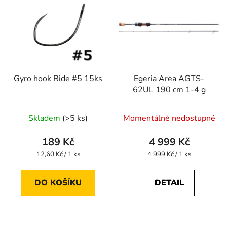
Gyro hook Ride #5 15ks
Egeria Area AGTS-
62UL 190 cm 1-4 g
Skladem
(>5 ks)
Momentálně nedostupné
189 Kč
4 999 Kč
Měrná
Měrná
12,60 Kč / 1 ks
4 999 Kč / 1 ks
cena:
cena:
DO KOŠÍKU
DETAIL