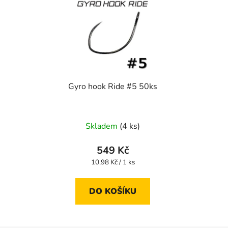
Gyro hook Ride #5 50ks
Skladem
(4 ks)
549 Kč
Měrná
10,98 Kč / 1 ks
cena:
DO KOŠÍKU