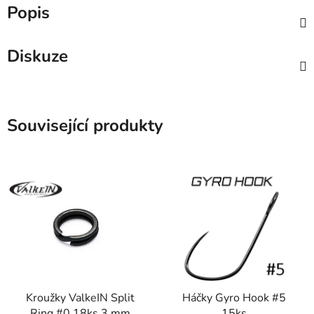
Popis
Diskuze
Související produkty
Kroužky ValkeIN Split
Háčky Gyro Hook #5
Ring #0 18ks 3 mm
15ks