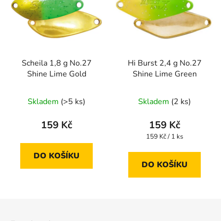
Scheila 1,8 g No.27
Hi Burst 2,4 g No.27
Shine Lime Gold
Shine Lime Green
Skladem
(>5 ks)
Skladem
(2 ks)
159 Kč
159 Kč
Měrná
159 Kč / 1 ks
cena:
DO KOŠÍKU
DO KOŠÍKU
Z
á