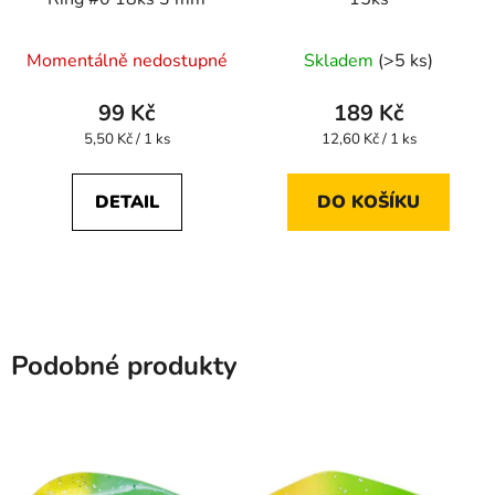
Momentálně nedostupné
Skladem
(>5 ks)
99 Kč
189 Kč
Měrná
Měrná
5,50 Kč / 1 ks
12,60 Kč / 1 ks
cena:
cena:
DETAIL
DO KOŠÍKU
Podobné produkty