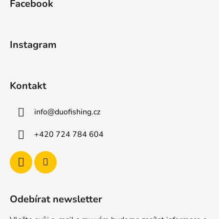
Facebook
p
a
t
Instagram
í
Kontakt
info
@
duofishing.cz
+420 724 784 604
Odebírat newsletter