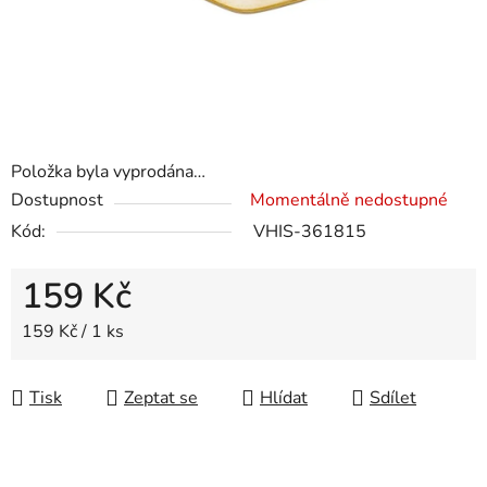
Položka byla vyprodána…
Dostupnost
Momentálně nedostupné
Kód:
VHIS-361815
159 Kč
Měrná cena:
159 Kč / 1 ks
Tisk
Zeptat se
Hlídat
Sdílet