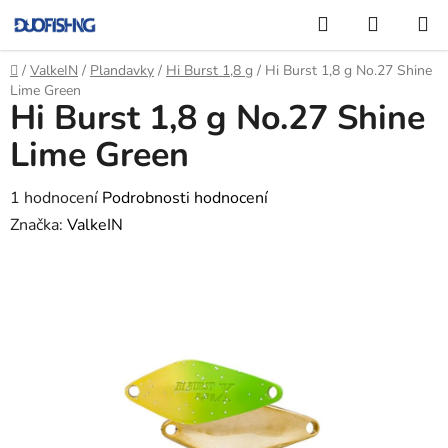
Přejít
Hledat
NÁKUP
na
KOŠÍK
obsah
Domů
/
ValkeIN
/
Plandavky
/
Hi Burst 1,8 g
/
Hi Burst 1,8 g No.27 Shine
Lime Green
Hi Burst 1,8 g No.27 Shine
Lime Green
Průměrné
1 hodnocení
Podrobnosti hodnocení
hodnocení
Značka:
ValkeIN
produktu
je
5,0
z
5
hvězdiček.