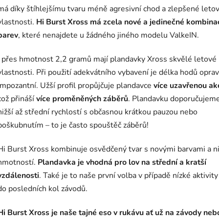
má díky štíhlejšímu tvaru méně agresivní chod a zlepšené leto
vlastnosti.
Hi Burst Xross má zcela nové a jedinečné kombina
barev
, které nenajdete u žádného jiného modelu ValkeIN.
I přes hmotnost 2,2 gramů mají plandavky Xross skvělé letové
vlastnosti. Při použití adekvátního vybavení je délka hodů opra
impozantní. Užší profil propůjčuje plandavce
více uzavřenou ak
což přináší
více proměněných záběrů
. Plandavku doporučujeme
nižší až střední rychlostí s občasnou krátkou pauzou nebo
poškubnutím – to je často spouštěč záběrů!
Hi Burst Xross kombinuje osvědčený tvar s novými barvami a ni
hmotností.
Plandavka je vhodná pro lov na střední a kratší
vzdálenosti
. Také je to naše první volba v případě nízké aktivity
do posledních kol závodů.
Hi Burst Xross je naše tajné eso v rukávu ať už na závody neb