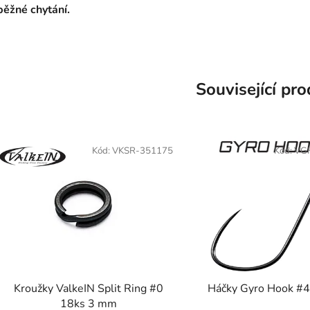
běžné chytání.
Související pr
Kód:
VKSR-351175
Kód:
VG
Kroužky ValkeIN Split Ring #0
Háčky Gyro Hook #4
18ks 3 mm