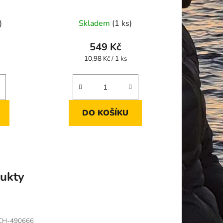
)
Skladem
(1 ks)
549 Kč
Měrná
10,98 Kč / 1 ks
cena:
DO KOŠÍKU
ukty
CH-490666