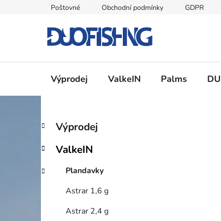
Přejít
Poštovné
Obchodní podmínky
GDPR
na
obsah
Výprodej
ValkeIN
Palms
DU
P
K
Přeskočit
Výprodej
a
kategorie
o
t
s
ValkeIN
e
t
g
r
Plandavky
o
a
r
Astrar 1,6 g
i
n
e
n
Astrar 2,4 g