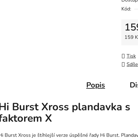
Dostup
0,0
Kód:
z
5
15
hvězdič
Měrná
159 Kč
Tisk
Sdíle
Popis
Di
Hi Burst Xross plandavka s
faktorem X
Hi Burst Xross je štíhlejší verze úspěšné řady Hi Burst. Planda