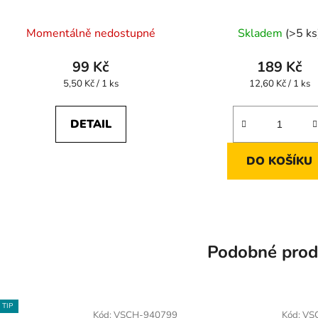
Momentálně nedostupné
Skladem
(>5 ks
99 Kč
189 Kč
Měrná
Měrná
5,50 Kč / 1 ks
12,60 Kč / 1 ks
cena:
cena:
DETAIL
DO KOŠÍKU
Podobné prod
TIP
Kód:
VSCH-940799
Kód:
VS