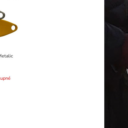
Metalic
tupné