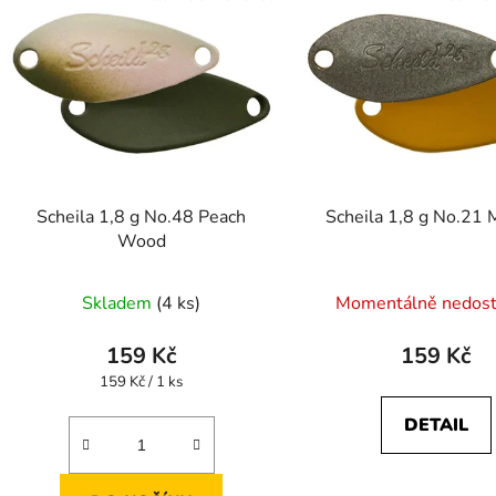
Scheila 1,8 g No.48 Peach
Scheila 1,8 g No.21 
Wood
Skladem
(4 ks)
Momentálně nedos
159 Kč
159 Kč
Měrná
159 Kč / 1 ks
cena:
DETAIL