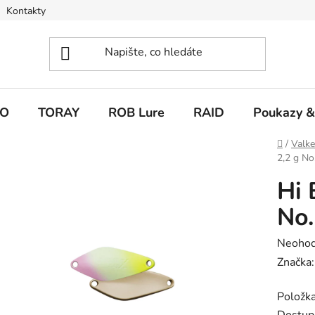
Kontakty
O
TORAY
ROB Lure
RAID
Poukazy &
Domů
/
Valk
2,2 g N
Hi 
No.
Průměr
Neoho
hodnoc
Značka
produk
Položk
je