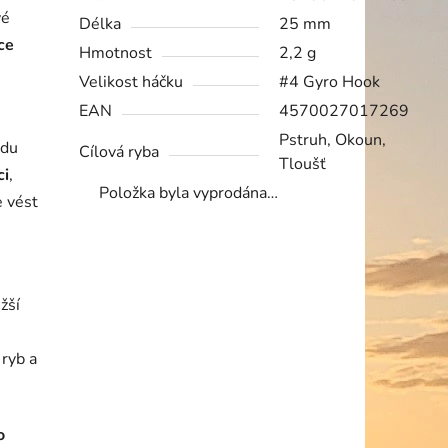
vé
Délka
25 mm
ce
Hmotnost
2,2 g
Velikost háčku
#4 Gyro Hook
EAN
4570027017269
Pstruh, Okoun,
vdu
Cílová ryba
Tloušť
ci
,
Položka byla vyprodána…
 vést
žší
 ryb a
o