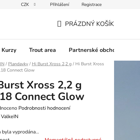
CZK
Přihlášení
Registrace
PRÁZDNÝ KOŠÍK
NÁKUPNÍ
KOŠÍK
 Kurzy
Trout area
Partnerské obchody
eIN
/
Plandavky
/
Hi Burst Xross 2,2 g
/
Hi Burst Xross
o.18 Connect Glow
Burst Xross 2,2 g
18 Connect Glow
né
dnoceno
Podrobnosti hodnocení
ení
:
ValkeIN
tu
a byla vyprodána…