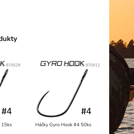
odukty
HS-970529
Kód:
VGHS-970512
 15ks
Háčky Gyro Hook #4 50ks