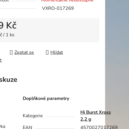
nost
Momentálně nedostupné
VXRO-017269
9 Kč
ek.
 cena:
 / 1 ks
Zeptat se
Hlídat
t
skuze
Doplňkové parametry
Hi Burst Xross
Kategorie
2,2 g
vka
EAN
4570027017269