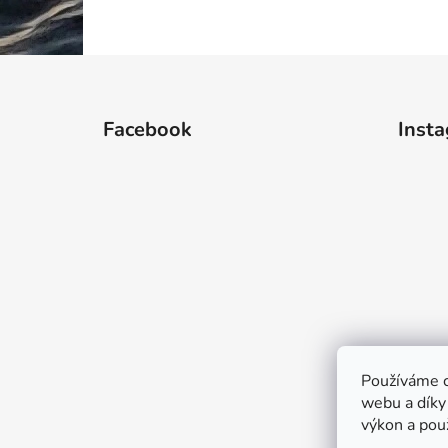
Z
á
Facebook
Inst
p
a
t
í
Používáme c
webu a díky
výkon a pou