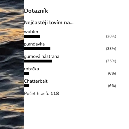
Dotazník
Nejčastěji lovím na...
wobler
(20%)
plandavka
(33%)
gumová nástraha
(35%)
rotačka
(6%)
Chatterbait
(6%)
Počet hlasů:
118