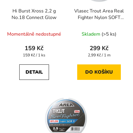
Hi Burst Xross 2,2 g
Vlasec Trout Area Real
No.18 Connect Glow
Fighter Nylon SOFT
100 m 0,090 mm
Momentálně nedostupné
Skladem
(>5 ks)
159 Kč
299 Kč
Měrná
Měrná
159 Kč / 1 ks
2,99 Kč / 1 m
cena:
cena:
DETAIL
DO KOŠÍKU