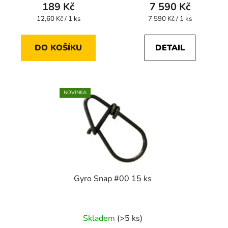
produktu
189 Kč
7 590 Kč
je
Měrná
Měrná
12,60 Kč / 1 ks
7 590 Kč / 1 ks
cena:
cena:
5,0
z
DO KOŠÍKU
DETAIL
5
hvězdiček.
NOVINKA
Gyro Snap #00 15 ks
Skladem
(>5 ks)