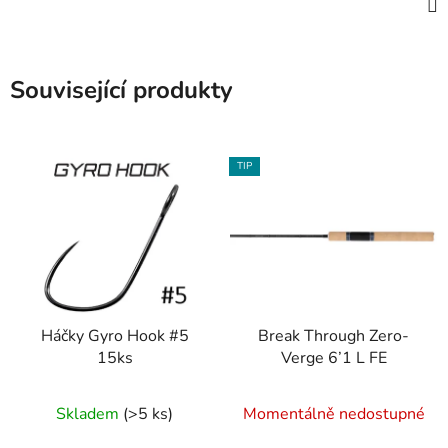
Související produkty
TIP
Háčky Gyro Hook #5
Break Through Zero-
15ks
Verge 6’1 L FE
Průměrné
Skladem
(>5 ks)
Momentálně nedostupné
hodnocení