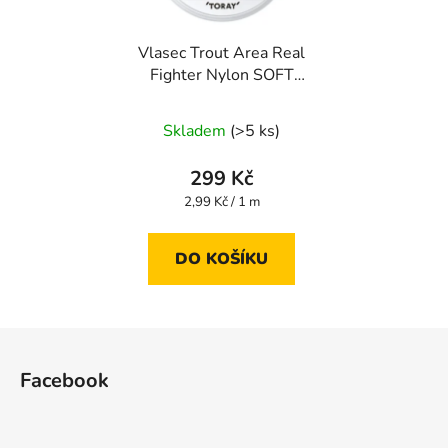
Vlasec Trout Area Real
Fighter Nylon SOFT
100 m 0,104 mm
Skladem
(>5 ks)
299 Kč
Měrná
2,99 Kč / 1 m
cena:
DO KOŠÍKU
Z
á
Facebook
p
a
t