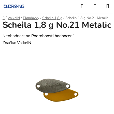
Přejít
Hledat
NÁKUP
na
KOŠÍK
obsah
Domů
/
ValkeIN
/
Plandavky
/
Scheila 1,8 g
/
Scheila 1,8 g No.21 Metalic
Scheila 1,8 g No.21 Metalic
Průměrné
Neohodnoceno
Podrobnosti hodnocení
hodnocení
Značka:
ValkeIN
produktu
je
0,0
z
5
hvězdiček.